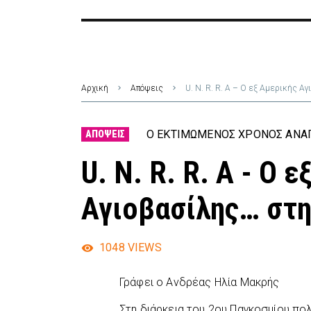
Αρχική
Απόψεις
U. Ν. R. R. Α – Ο εξ Αμερικής Α
Ο ΕΚΤΙΜΏΜΕΝΟΣ ΧΡΌΝΟΣ ΑΝΆΓ
ΑΠΌΨΕΙΣ
U. Ν. R. R. Α - Ο 
Αγιοβασίλης… στ
1048
VIEWS
Γράφει ο Ανδρέας Ηλία Μακρής
Στη διάρκεια του 2ου Παγκοσμίου πολ