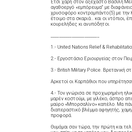
Έτσι χάρη στον αξέχαστο Βασίλη Μελ
αγαθοεργό «εμπόρευμα” με διαφάνεια,
χρυσοφόρο κοντραμπάντο(5) με την Κ
έτοιμο στα σκαριά… και οι ντόπιοι, 
κουρελήδες κι ανυπόδητοι.
_______________________
1.- United Nations Relief & Rehabilitati
2.- Εργοστάσιο Εριουργείας στον Πειρ
3.- British Military Police. Βρετανική
Αρκετοί οι Καρπάθιοι που υπηρέτησα
4.- Τον γνώρισα σε προχωρημένη ηλικ
μαρέν κοστούμι, με γιλέκο, άσπρο α
μαύρο «Μπορσαλίνο» καπέλο. Μα πάν
διαπεραστικό βλέμμα αφηγητής, χαμη
προφορά.
Θυμάμαι σαν τώρα, την πρώτη και τελ