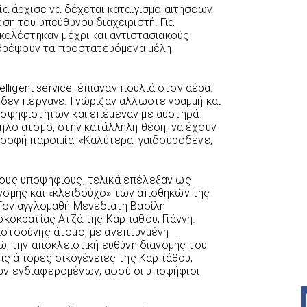
ία άρχισε να δέχεται καταιγισμό αιτήσεων
ση του υπεύθυνου διαχειριστή. Για
ικαλέστηκαν μέχρι και αντιστασιακούς
α θρέψουν τα προστατευόμενα μέλη
lligent service, έπιαναν πουλιά στον αέρα.
 δεν πέρναγε. Γνώριζαν άλλωστε γραμμή και
ποψηφιοτήτων και επέμεναν με αυστηρά
ηλο άτομο, στην κατάλληλη θέση, να έχουν
 σοφή παροιμία: «Καλύτερα, γαϊδουρόδενε,
ους υποψήφιους, τελικά επέλεξαν ως
νομής και «κλειδούχο» των αποθηκών της
Τον αγγλομαθή Μενεδιάτη Βασίλη
ρκοκρατίας Ατζά της Καρπάθου, Γιάννη.
ιστοσύνης άτομο, με ανεπτυγμένη
ώ, την αποκλειστική ευθύνη διανομής του
τις άπορες οικογένειες της Καρπάθου,
ν ενδιαφερομένων, αφού οι υποψήφιοι