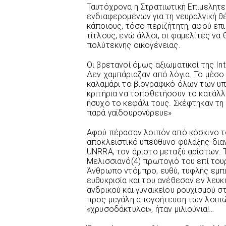
Ταυτόχρονα η Στρατιωτική Επιμελητε
ενδιαφερομένων για τη νευραλγική θέ
κάποιους, τόσο περιζήτητη, αφού επ
τίτλους, ενώ άλλοι, οι φαμελίτες ν
πολύτεκνης οικογένειας.
Οι βρετανοί όμως αξιωματικοί της Inte
Δεν χαμπάριαζαν από λόγια. Το μέσο
καλαμάρι το βιογραφικό όλων των υ
κριτήρια να τοποθετήσουν το κατάλλ
ήσυχο το κεφάλι τους. Σκέφτηκαν τη
παρά γαϊδουρογύρευε»
Aφού πέρασαν λοιπόν από κόσκινο τ
αποκλειστικό υπεύθυνο φύλαξης-δια
UΝRRΑ, τον άριστο μεταξύ αρίστων. 
Μελισσιανό(4) πρωτογιό του επί του
Άνθρωπο ντόμπρο, ευθύ, τυφλής εμπ
ευθυκρισία και του ανέθεσαν εν λευκ
ανδρικού και γυναικείου ρουχισμού σ
προς μεγάλη απογοήτευση των λοιπώ
«χρυσοδάκτυλοι», ήταν μιλιούνια!…