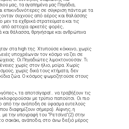
ού μας, τα αγαπημένα μας Πηγάδια,
ι επικινδυνότερες σε σύγκριση πάντα με τα
έχονταν συχνούς από αέρος και θαλάσσης
 μεν τα εχθρικά στρατεύματα και τις
ά από αστοχία αρκετές φορές,
 και θάλασσα, θρηνήσαμε και ανθρώπινα
αν στα high της. Χτυπούσε κόκκινο, χωρίς
λειές υποχρέωναν τον κόσμο να ζει σε
ώχειας. Οι Πηγαδιώτες λιμοκτονούσαν. Τι
ένειες χωρίς στον ήλιο, μοίρα. Χωρίς
σμούς, χωρίς δικά τους κτήματα, δεν
κίδια ζώα. Ο κόσμος ψωμοζητούσε στους
«γόπες», τα αποτσίγαρα!… να τραβήξουν τις
υκλοφορούσαν με τρύπιο παπούτσι. Οι πιο
νο από την ανάποδη σε ύφασμα ευτελούς
που διαφημίζουν σήμερα). Αίφνης, η
… με την υπογραφή του “Ρετσίνα”(2) στην
 στο σακάκι, ανάποδα, στο άνω δεξιό μέρος