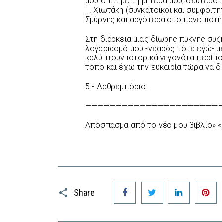
μου σπίτι με τη μητέρα μου, δευτερό
Γ. Χιωτάκη (συγκάτοικοι και συμφοιτ
Σμύρνης και αργότερα στο πανεπιστή
Στη διάρκεια μιας δίωρης πυκνής συζ
λογαριασμό μου -νεαρός τότε εγώ- μ
καλύπτουν ιστορικά γεγονότα περίπο
τόπο και έχω την ευκαιρία τώρα να 
5.- Λαθρεμπόριο.
——————————————————————
Απόσπασμα από το νέο μου βιβλίο» «
Facebook
Twitter
LinkedIn
P
Share