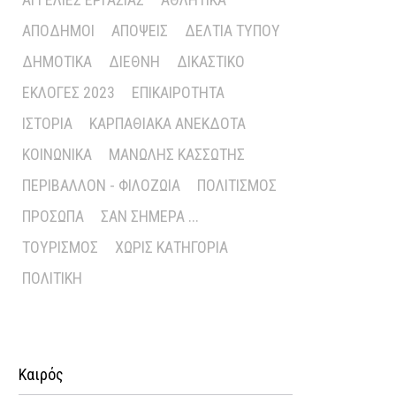
ΑΠΌΔΗΜΟΙ
ΑΠΌΨΕΙΣ
ΔΕΛΤΊΑ ΤΎΠΟΥ
ΔΗΜΟΤΙΚΆ
ΔΙΕΘΝΉ
ΔΙΚΑΣΤΙΚΌ
ΕΚΛΟΓΈΣ 2023
ΕΠΙΚΑΙΡΌΤΗΤΑ
ΙΣΤΟΡΊΑ
ΚΑΡΠΑΘΙΑΚΆ ΑΝΈΚΔΟΤΑ
ΚΟΙΝΩΝΙΚΆ
ΜΑΝΏΛΗΣ ΚΑΣΣΏΤΗΣ
ΠΕΡΙΒΆΛΛΟΝ - ΦΙΛΟΖΩΊΑ
ΠΟΛΙΤΙΣΜΌΣ
ΠΡΌΣΩΠΑ
ΣΑΝ ΣΉΜΕΡΑ ...
ΤΟΥΡΙΣΜΌΣ
ΧΩΡΊΣ ΚΑΤΗΓΟΡΊΑ
ΠΟΛΙΤΙΚΉ
Καιρός