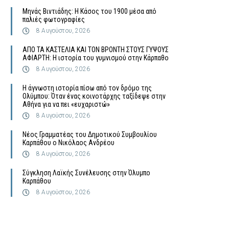
Μηνάς Βιντιάδης: Η Κάσος του 1900 μέσα από
παλιές φωτογραφίες
8 Αυγούστου, 2026
ΑΠΟ ΤΑ ΚΑΣΤΕΛΙΑ ΚΑΙ ΤΟΝ ΒΡΟΝΤΗ ΣΤΟΥΣ ΓΥΨΟΥΣ
ΑΦΙΑΡΤΗ: Η ιστορία του γυμνισμού στην Κάρπαθο
8 Αυγούστου, 2026
Η άγνωστη ιστορία πίσω από τον δρόμο της
Ολύμπου: Όταν ένας κοινοτάρχης ταξίδεψε στην
Αθήνα για να πει «ευχαριστώ»
8 Αυγούστου, 2026
Νέος Γραμματέας του Δημοτικού Συμβουλίου
Καρπάθου ο Νικόλαος Ανδρέου
8 Αυγούστου, 2026
Σύγκληση Λαϊκής Συνέλευσης στην Όλυμπο
Καρπάθου
8 Αυγούστου, 2026