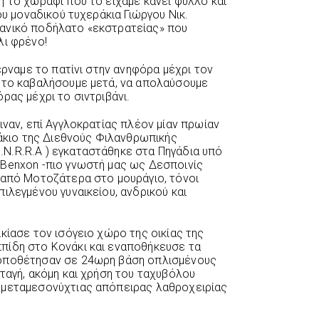
η το χωράφι που το είχαμε κάνει φύλλο και
ου μοναδικού τυχεράκια Γιώργου Νικ.
ανικό ποδήλατο «εκστρατείας» που
λι φρένο!
έρναμε το πατίνι στην ανηφόρα μέχρι τον
 το καβαλήσουμε μετά, να απολαύσουμε
ρας μέχρι το σιντριβάνι.
ιναν, επί Αγγλοκρατίας πλέον μίαν πρωίαν
μάκιο της Διεθνούς Φιλανθρωπικής
N.R.R.A ) εγκαταστάθηκε στα Πηγάδια υπό
 Benxon -πιο γνωστή μας ως Δεσποινίς
 από Μοτοζάτερα στο μουράγιο, τόνοι
ιλεγμένου γυναικείου, ανδρικού και
κίασε τον ισόγειο χώρο της οικίας της
πίδη στο Κονάκι και εναποθήκευσε τα
Τοποθέτησαν σε 24ωρη βάση οπλισμένους
ταγή, ακόμη και χρήση του ταχυβόλου
 μεταμεσονύχτιας απόπειρας λαθροχειρίας