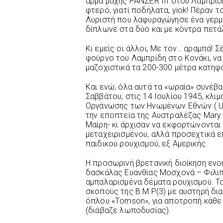
άρμα μάχης PANZER III στου Λαμπρίδ
φτερό, γιατί ποδήλατα, yiok! Πέραν τ
Λυριστή που λαφυραγώγησε ένα γερμ
δίπλωνε στα δύο και με κόντρα πετά
Κι εμείς οι άλλοι; Με τον… αραμπά! Σ
φούρνο του Λαμπρίδη στο Κονάκι, να
μαζοχιστικά τα 200-300 μέτρα κατηφό
Και ενώ, όλα αυτά τα «ωραία» συνέβα
Σαββάτου, στις 14 Ιουλίου 1945, κλι
Οργάνωσης των Ηνωμένων Εθνών ( U.
την εποπτεία της Αυστραλέζας Mary
Μαίρη- κι άρχισαν να εκφορτώνονται
μεταχειρισμένου, αλλά προσεχτικά επ
παιδικού ρουχισμού, εξ Αμερικής.
Η προσωρινή βρετανική διοίκηση ενοι
δασκάλας Ευανθίας Μοσχονά – Φιλιπ
αμπαλαρισμένα δέματα ρουχισμού. 
σκοπούς της Β.Μ.P(3) με αυστηρή δια
όπλου «Τomson», για αποτροπή κάθε
(διάβαζε λωποδυσίας).