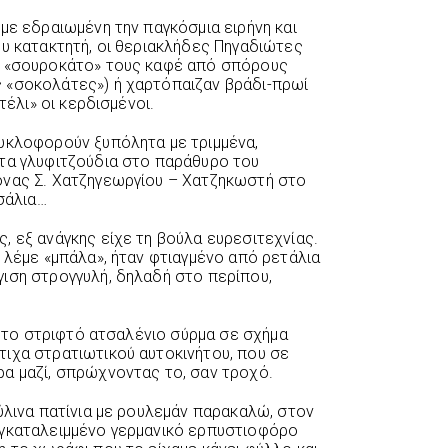
με εδραιωμένη την παγκόσμια ειρήνη και
ου κατακτητή, οι θεριακλήδες Πηγαδιώτες
ο «σουροκάτο» τους καφέ από σπόρους
 «σοκολάτες») ή χαρτόπαιζαν βράδι-πρωί
τέλι» οι κερδισμένοι.
υκλοφορούν ξυπόλητα με τριμμένα,
τα γλυφιτζούδια στο παράθυρο του
όνας Σ. Χατζηγεωργίου – Χατζηκωστή στο
 σάλια…
, εξ ανάγκης είχε τη βούλα ευρεσιτεχνίας.
 λέμε «μπάλα», ήταν φτιαγμένο από ρετάλια
ιση στρογγυλή, δηλαδή στο περίπου,
», το στριφτό ατσαλένιο σύρμα σε σχήμα
ιχα στρατιωτικού αυτοκινήτου, που σε
α μαζί, σπρώχνοντας το, σαν τροχό.
ύλινα πατίνια με ρουλεμάν παρακαλώ, στον
εγκαταλειμμένο γερμανικό ερπυστιοφόρο