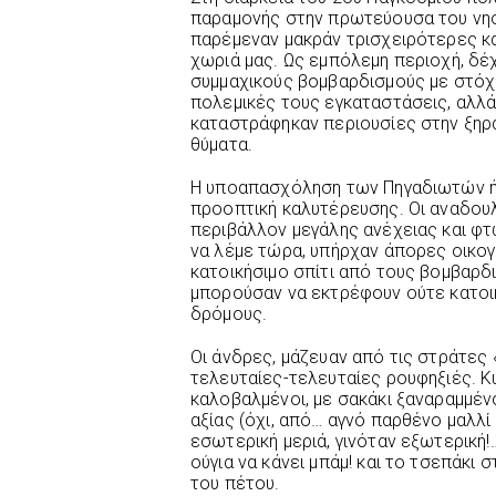
παραμονής στην πρωτεύουσα του νησι
παρέμεναν μακράν τρισχειρότερες κα
χωριά μας. Ως εμπόλεμη περιοχή, δ
συμμαχικούς βομβαρδισμούς με στόχο
πολεμικές τους εγκαταστάσεις, αλλ
καταστράφηκαν περιουσίες στην ξηρά
θύματα.
Η υποαπασχόληση των Πηγαδιωτών ήτ
προοπτική καλυτέρευσης. Οι αναδου
περιβάλλον μεγάλης ανέχειας και φτ
να λέμε τώρα, υπήρχαν άπορες οικογ
κατοικήσιμο σπίτι από τους βομβαρδι
μπορούσαν να εκτρέφουν ούτε κατοι
δρόμους.
Οι άνδρες, μάζευαν από τις στράτες 
τελευταίες-τελευταίες ρουφηξιές. Κ
καλοβαλμένοι, με σακάκι ξαναραμμέ
αξίας (όχι, από… αγνό παρθένο μαλλί 
εσωτερική μεριά, γινόταν εξωτερική!
ούγια να κάνει μπάμ! και το τσεπάκι
του πέτου.