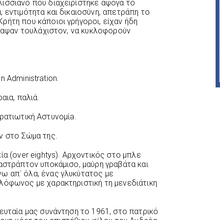
ισσιανό που διαχειρίστηκε άψογα το
 εντιμότητα και δικαιοσύνη, απετράπη το
ρήτη που κάποιοι γρήγοροι, είχαν ήδη
έπαψαν τουλάχιστον, να κυκλοφορούν
on Administration.
αια, παλιά.
 στρατιωτική Αστυνομίa.
ν στο Σώμα της.
ία (over eightys). Αρχοντικός στο μπλε
παστράπτον υποκάμισο, μαύρη γραβάτα και
ω απ΄ όλα, ένας γλυκύτατος με
λόφωνος με χαρακτηριστική τη μενεδιάτικη
ευταία μας συνάντηση το 1961, στο πατρικό