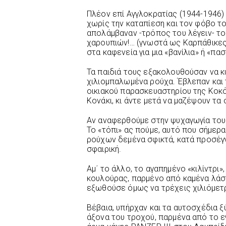
Πλέον επί Αγγλοκρατίας (1944-1946) 
χωρίς την καταπίεση και τον φόβο τ
απολάμβαναν -τρόπος του λέγειν- τ
χαρουπιών!… (γνωστά ως Καρπάθικες
στα καφενεία για μια «βανίλια» ή «πασ
Τα παιδιά τους εξακολουθούσαν να κ
χιλιομπαλωμένα ρούχα. Έβλεπαν και 
οικιακού παρασκευαστηρίου της Κοκ
Κονάκι, κι άντε μετά να μαζέψουν τα
Αν αναφερθούμε στην ψυχαγωγία τους
Το «τόπι» ας πούμε, αυτό που σήμερα
ρούχων δεμένα σφικτά, κατά προσέγγ
σφαιρική.
Αμ΄ το άλλο, το αγαπημένο «κιλίντρι
κουλούρας, παρμένο από καμένα λάστ
εξωθούσε όμως να τρέχεις χιλιόμετρ
Βέβαια, υπήρχαν και τα αυτοσχέδια ξ
άξονα του τροχού, παρμένα από το 