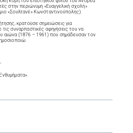
τοκη κόρη του επιστήθιου φίλου του Ανδρέα
ητές στην περιώνυμη «Ευαγγελική σχολή»
μιο «Σουλτανέ» Κωνσταντινούπολης).
ήτησης, κρατούσε σημειώσεις για
ε τις συναρπαστικές αφηγήσεις του να
υ αιώνα (1876 – 1961) που σημάδευσαν τον
δημοσιοποιώ.
—
Ενθυμήματα».
interest