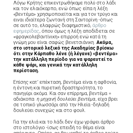
Λόγω Κρήτης επικεντρωθήκαμε πολύ στο λάδι
και τον ελαιόκαρπο, ενώ όπως είπα η λέξη
«βεντέμα» χρησιμοποιείται και για τον τρύγο και
ειναι ιδιαίτερα ζωντανή στη Σαντορίνη -όπως
σε αυτό το, ελαφρώς διαφημιστικό,
άρθρο
εφημερίδας
, όπου όμως η λέξη αποδίδεται σε
«φραγκολεβαντίνικη» επιρροή ενώ κατά τη
γνώμη μου είναι σαφώς βενετσιάνικη.
Ακόμα,
στο ιστορικό λεξικό της Ακαδημίας βρίσκω
ότι στην Κάρπαθο λένε (ή λέγανε) «βεντέμα»
την κατάλληλη περίοδο για να ψαρευτεί το
κάθε ψάρι, και γενικά την κατάλληλη
περίσταση.
Επίσης κατ’ επέκταση, βεντέμα είναι η αφθονία,
η έντονη και πυρετική δραστηριότητα, το
πανηγύρι ακόμα. Και σαν επίρρημα, βεντέμα =
αδιάκοπα·
η μηχανή δουλεύει βεντέμα
, είχα βρει
σε τοπικό γλωσσάρι από την Ηλεία -δηλαδή
δουλεύει συνεχώς και στο φουλ.
Για την ελιά και το λάδι δεν έχω γράψει άρθρο
στο ιστολόγιο -ίσως επειδή το θέμα είναι