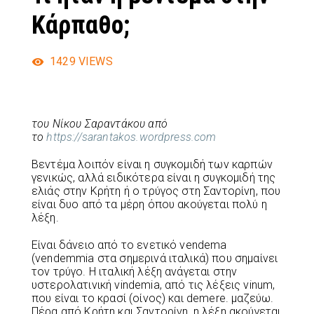
Κάρπαθο;
1429
VIEWS
του Νίκου Σαραντάκου από
το
https://sarantakos.wordpress.com
Βεντέμα λοιπόν είναι η συγκομιδή των καρπών
γενικώς, αλλά ειδικότερα είναι η συγκομιδή της
ελιάς στην Κρήτη ή ο τρύγος στη Σαντορίνη, που
είναι δυο από τα μέρη όπου ακούγεται πολύ η
λέξη.
Είναι δάνειο από το ενετικό vendema
(vendemmia στα σημερινά ιταλικά) που σημαίνει
τον τρύγο. Η ιταλική λέξη ανάγεται στην
υστερολατινική vindemia, από τις λέξεις vinum,
που είναι το κρασί (οίνος) και demere. μαζεύω.
Πέρα από Κρήτη και Σαντορίνη, η λέξη ακούγεται