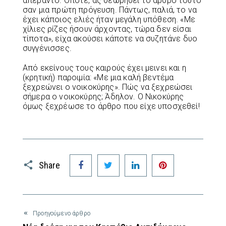
απέραντο. Οπότε, ας θεωρηθεί το άρθρο τούτο
σαν μια πρώτη πρόγευση. Πάντως, παλιά, το να
έχει κάποιος ελιές ήταν μεγάλη υπόθεση. «Με
χίλιες ρίζες ήσουν άρχοντας, τώρα δεν είσαι
τίποτα», είχα ακούσει κάποτε να συζητάνε δυο
συγγένισσες.
Από εκείνους τους καιρούς έχει μεινει και η
(κρητική) παροιμία: «Με μια καλή βεντέμα
ξεχρεώνει ο νοικοκύρης». Πώς να ξεχρεώσει
σήμερα ο νοικοκύρης; Άδηλον. Ο Νικοκύρης
όμως ξεχρέωσε το άρθρο που είχε υποσχεθεί!
Facebook
Twitter
LinkedIn
Pinterest
Share
Προηγούμενο άρθρο