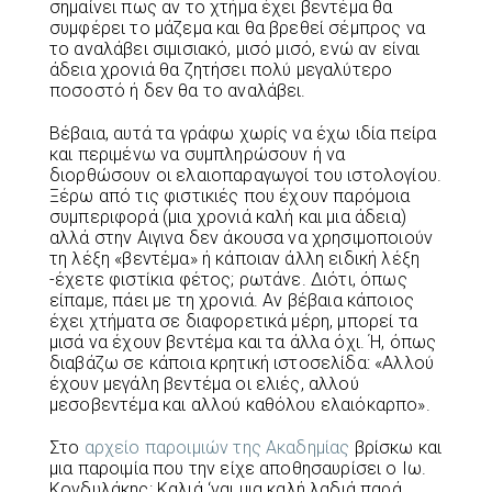
σημαίνει πως αν το χτήμα έχει βεντέμα θα
συμφέρει το μάζεμα και θα βρεθεί σέμπρος να
το αναλάβει σιμισιακό, μισό μισό, ενώ αν είναι
άδεια χρονιά θα ζητήσει πολύ μεγαλύτερο
ποσοστό ή δεν θα το αναλάβει.
Βέβαια, αυτά τα γράφω χωρίς να έχω ιδία πείρα
και περιμένω να συμπληρώσουν ή να
διορθώσουν οι ελαιοπαραγωγοί του ιστολογίου.
Ξέρω από τις φιστικιές που έχουν παρόμοια
συμπεριφορά (μια χρονιά καλή και μια άδεια)
αλλά στην Αιγινα δεν άκουσα να χρησιμοποιούν
τη λέξη «βεντέμα» ή κάποιαν άλλη ειδική λέξη
-έχετε φιστίκια φέτος; ρωτάνε. Διότι, όπως
είπαμε, πάει με τη χρονιά. Αν βέβαια κάποιος
έχει χτήματα σε διαφορετικά μέρη, μπορεί τα
μισά να έχουν βεντέμα και τα άλλα όχι. Ή, όπως
διαβάζω σε κάποια κρητική ιστοσελίδα: «Αλλού
έχουν μεγάλη βεντέμα οι ελιές, αλλού
μεσοβεντέμα και αλλού καθόλου ελαιόκαρπο».
Στο
αρχείο παροιμιών της Ακαδημίας
βρίσκω και
μια παροιμία που την είχε αποθησαυρίσει ο Ιω.
Κονδυλάκης: Καλιά ‘ναι μια καλή λαδιά παρά