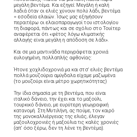
μεγάλη βεντέμα. Και εξηγεί: Μεγάλη ή καλή
λαδιά όταν οι ελιές χύνουν πολύ λάδι, βεντέμα
= εσοδεία ελαιών. Ίσως μας εξηγήσουν
περαιτέρω οι ελαιοπαραγωγοί του ιστολογίου
τη διαφορά, πάντως και σε σχόλιο στο Τουίτερ
αναφέρεται ότι «φέτος λόγω κλιματικής
αλλαγής είναι μεγάλη η απόδοση σε λάδι».
Και σε μια μαντινάδα περιγράφεται χρονιά
ευλογημένη, πολλαπλής αφθονίας:
Ήτονε χοχλιδοχρονιά μα και στσ’ ελιές βεντέμα
πολλά μουζούρια αμύγδαλα είχαμε μαζωμένα
(το μουζούρι είναι μέτρο χωρητικότητας)
Την ίδια σημασία με τη βεντέμα, που είναι
ιταλικό δάνειο, την έχει και το μαξούλι,
τουρκικό δάνειο, με ευρύτερη γεωγραφική
κατανομή. Στη Μυτιλήνη, ας πούμε, τον καιρό
της μονοκαλλιέργειας της ελιάς, έλεγαν
μαξουλοχρονιές ή μαξούλια τις καλές χρονιές
(απ’ όσο ξέρω, δεν τη λένε τη βεντέμα).