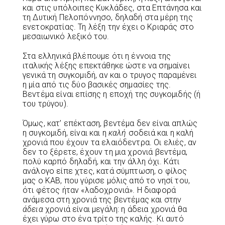
και στις υπόλοιπες Κυκλάδες, στα Επτάνησα και
τη Δυτική Πελοπόννησο, δηλαδή στα μέρη της
ενετοκρατίας. Τη λέξη την έχει ο Κριαράς στο
μεσαιωνικό λεξικό του.
Στα ελληνικά βλέπουμε ότι η έννοια της
ιταλικής λέξης επεκτάθηκε ώστε να σημαίνει
γενικά τη συγκομιδή, αν και ο τρυγος παραμένει
η μία από τις δύο βασικές σημασίες της.
Βεντέμα είναι επίσης η εποχή της συγκομιδής (ή
του τρύγου).
Όμως, κατ’ επέκταση, βεντέμα δεν είναι απλώς
η συγκομιδή, είναι και η
καλή
σοδειά και η καλή
χρονιά που έχουν τα ελαιόδεντρα. Οι ελιές, αν
δεν το ξέρετε, έχουν τη μια χρονιά βεντέμα,
πολύ καρπό δηλαδή, και την άλλη όχι. Κάτι
ανάλογο είπε χτες, κατά σύμπτωση, ο φίλος
μας ο ΚΑΒ, που γύρισε μόλις από το νησί του,
ότι φέτος ήταν «λαδοχρονιά». Η διαφορά
ανάμεσα στη χρονιά της βεντέμας και στην
άδεια
χρονιά είναι μεγάλη: η άδεια χρονιά θα
έχει γύρω στο ένα τρίτο της καλής. Κι αυτό