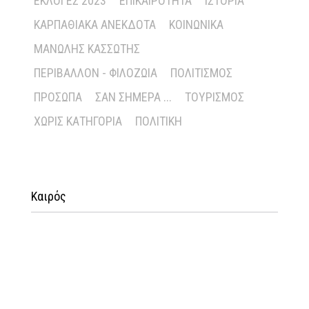
ΕΚΛΟΓΈΣ 2023
ΕΠΙΚΑΙΡΌΤΗΤΑ
ΙΣΤΟΡΊΑ
ΚΑΡΠΑΘΙΑΚΆ ΑΝΈΚΔΟΤΑ
ΚΟΙΝΩΝΙΚΆ
ΜΑΝΏΛΗΣ ΚΑΣΣΏΤΗΣ
ΠΕΡΙΒΆΛΛΟΝ - ΦΙΛΟΖΩΊΑ
ΠΟΛΙΤΙΣΜΌΣ
ΠΡΌΣΩΠΑ
ΣΑΝ ΣΉΜΕΡΑ ...
ΤΟΥΡΙΣΜΌΣ
ΧΩΡΊΣ ΚΑΤΗΓΟΡΊΑ
ΠΟΛΙΤΙΚΉ
Καιρός