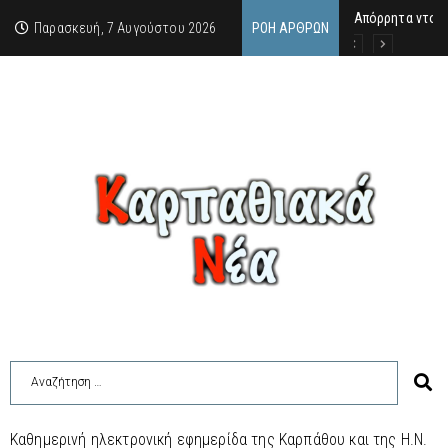
Απόρρητα ντοκ
Μανώλης Γεραπε
Σαν σήμερα 7.8
Παρασκευή, 7 Αυγούστου 2026
ΡΟΉ ΆΡΘΡΩΝ
Καθημερινή ηλεκτρονική εφημερίδα της Καρπάθου και της Η.Ν.