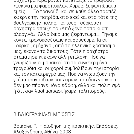
ορχήστρα Ισραηλινών και έπαιξε το τραγούδι,
«Ξεκινά μια ψαροπούλα». Χαρές, ξεφαντώματα
εμείς ….. Το τραγούδι και σε κάθε άλλο τραπέζι
έφερνε την πατρίδα, στο εκεί και στο τότε της
βουλγαρικής πόλης. Για τους Τούρκους η
ορχήστρα έπαιξε το «Από ξένο τόπο κι απ’
αλαργινό». Άλλο δικό μας ξεφάντωμα…. Πήγαμε
κοντά, τραγουδούσαμε και χορεύαμε. Κι οι
Τούρκοι, αμήχανοι, από το ελληνικό ξέσπασμά
μας, έκαναν τα δικά τους. Τότε η ορχήστρα
σταμάτησε κι έκανε άλλη επιλογή. Πού να
γνωρίζουν οι μουσικοί ότι τα συγκεκριμένα
τραγούδια και οι χοροί συμβολίζουν την ιστορία
και τον κατατρεγμό μας. Πού να γνωρίζουν την
γκάμα τραγουδιών και χορών που δείχνουν ότι
δεν μας πήρανε μόνο εδάφη, αλλά και πολιτισμό
ή ότι σαν λαοί μοιραστήκαμε πολιτισμούς.
ΒΙΒΛΙΟΓΡΑΦΙΑ-ΣΗΜΕΙΏΣΕΙΣ
Bourdieu P. Η αίσθηση της πρακτικής. Εκδόσεις,
Αλεξάνδρεια, Αθήνα, 2008