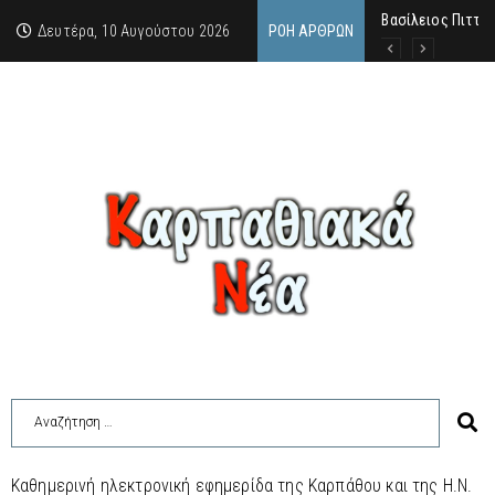
Βασίλειος Πιττάς
Σαν σήμερα, 10.8
Μανόλης Μελάς: “
Δευτέρα, 10 Αυγούστου 2026
ΡΟΉ ΆΡΘΡΩΝ
Καθημερινή ηλεκτρονική εφημερίδα της Καρπάθου και της Η.Ν.