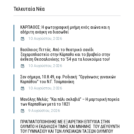
Τελευταία Νέα
ΚΑΡΠΑΘΟΣ: Η φωτογραφική μνήμη ενός αιώνα και η
αδήριτη ανάγκη να διασωθεί
10 Αυγούστου, 2026
Βασίλειος Πιττάς. Από το θεατρικό σανίδι
ζαχαροπλαστείο στην Κάρπαθο και το βραβείο στην
έκθεση Θεσσαλονίκης το ’54 για τα λουκούμια του!
10 Αυγούστου, 2026
Σαν σήμερα, 10.8.49, εφ. Ροδιακή: “Οργάνωσις γυναικών
Καρπάθου” του Ν.Γ. Τσαμπανάκη
10 Αυγούστου, 2026
Μανόλης Μελάς: “Και πάλι σκλαβιά” – Η μαρτυρική πορεία
των Καρπαθίων μετά το 1821
9 Αυγούστου, 2026
ΠΡΑΓΜΑΤΟΠΟΙΗΘΗΚΕ ΜΕ ΕΞΑΙΡΕΤΙΚΗ ΕΠΙΤΥΧΙΑ ΣΤΗΝ
ΟΛΥΜΠΟ Η ΕΚΔΗΛΩΣΗ ΤΙΜΗΣ ΚΑΙ ΜΝΗΜΗΣ ΤΟΥ ΔΙΕΥΘΥΝΤΗ
ΤΟΥ ΓΥΜΝΑΣΙΟΥ ΚΑΙ ΤΩΝ ΛΥΚΕΙΑΚΩΝ ΤΑΞΕΩΝ ΟΛΥΜΠΟΥ