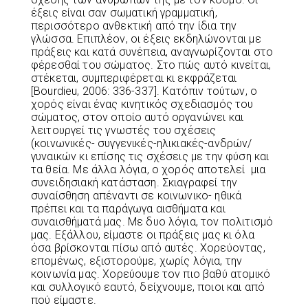
έξεις είναι σαν σωματική γραμματική,
περισσότερο ανθεκτική από την ίδια την
γλώσσα. Επιπλέον, οι έξεις εκδηλώνονται με
πράξεις και κατά συνέπεια, αναγνωρίζονται στο
φέρεσθαί του σώματος. Στο πώς αυτό κινείται,
στέκεται, συμπεριφέρεται κι εκφράζεται
[Bourdieu, 2006: 336-337]. Κατόπιν τούτων, ο
χορός είναι ένας κινητικός σχεδιασμός του
σώματος, στον οποίο αυτό οργανώνει και
λειτουργεί τις γνωστές του σχέσεις
(κοινωνικές- συγγενικές-ηλικιακές-ανδρών/
γυναικών κι επίσης τις σχέσεις με την φύση και
τα θεία. Με άλλα λόγια, ο χορός αποτελεί μια
συνειδησιακή κατάσταση. Σκιαγραφεί την
συναίσθηση απέναντι σε κοινωνικο- ηθικά
πρέπει και τα παράγωγα αισθήματα και
συναισθήματά μας. Με δυο λόγια, τον πολιτισμό
μας. Εξάλλου, είμαστε οι πράξεις μας κι όλα
όσα βρίσκονται πίσω από αυτές. Χορεύοντας,
επομένως, εξιστορούμε, χωρίς λόγια, την
κοινωνία μας. Χορεύουμε τον πιο βαθύ ατομικό
και συλλογικό εαυτό, δείχνουμε, ποιοι και από
πού είμαστε.