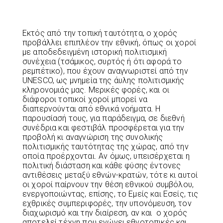
Εκτός από την τοπική ταυτότητα, ο χορός
προβάλλει επιπλέον την εθνική, όπως οι χοροί
με αποδεδειγμένη ιστορική πολιτισμική
συνέχεια (τσάμικος, συρτός ή ότι αφορά το
ρεμπέτικο), που έχουν αναγνωριστεί από την
UNESCO, ως μνημεία της άυλης πολιτισμικής
κληρονομιάς μας. Μερικές φορές, και οι
διάφοροι τοπικοί χοροί μπορεί να
διαπερνούνται από εθνικά νοήματα. Η
παρουσίασή τους, για παράδειγμα, σε διεθνή
συνέδρια και φεστιβάλ προσφέρεται για την
προβολή κι αναγνώριση της συνολικής
πολιτισμικής ταυτότητας της χώρας, από την
οποία προέρχονται. Αν όμως, υπεισέρχεται η
πολιτική διάσταση και κάθε φύσης έντονες
αντιθέσεις μεταξύ εθνών-κρατών, τότε κι αυτοί
οι χοροί παίρνουν την θέση εθνικού συμβόλου,
ενεργοποιώντας, επίσης, το Εμείς και Εσείς, τις
εχθρικές συμπεριφορές, την υπονόμευση, τον
διαχωρισμό και την διαίρεση, αν και ο χορός
αποτελεί τέχνη που ενώνει εθνοτοπικές και