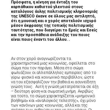
Πρόσφατα, η κίνηση για ένταξη του
καρπάθικου καθιστού γλεντιού στους
καταλόγους άυλης πολιτισμικής κληρονομιάς
της UNESCO έκανε σε όλους μας αντιληπτό,
ότι η μουσική και ο χορός αποτελούν ισχυρό
μέσον έκφρασης της τοπικής πολιτισμικής
ταυτότητας, που διεγείρει το Εμείς και Εσείς
και την προσπάθεια ανάδειξης του ποιος
είναι ποιος έναντι του άλλου. .
Αν στον χορό αναγνωρίζονται τα
χαρακτηριστικά μιας κοινωνίας, οφείλεται στο
σώμα που τον παράγει. Μέσα στο σώμα
φωλιάζουν οι αλλεπάλληλες εμπειρίες από το
γύρω φυσικό και κοινωνικό περιβάλλον, ώστε
να του εξασφαλίζουν την βαθειά κι ασυνείδητη
γνώση τους. Αυτή η γνώση μετατρέπεται σε έξη
– δεύτερη φύση-και σωματική μνήμη. Ακριβώς
για τούτο, το σώμα χαρακτηρίζεται «μνημονικό
βοήθημα» και «αναλογικός τελεστής», όχι μόνο
των κανόνων μιας κοινωνίας, αλλά και της
σχέσης των ανθρώπων της με τον κόσμο. Οι