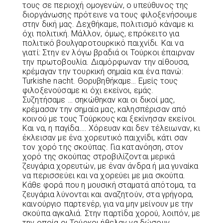
τους σε περιοχή ομογενών, ο υπεύθυνος της
διοργάνωσης πρότεινε να τους φιλοξενήσουμε
στην δική μας. Δεχθήκαμε, πολιτισμό κάναμε κι
όχι πολιτική. Μάλλον, όμως, επρόκειτο για
πολιτικό βουλγαροτουρκικό παιχνίδι. Και να
γιατί: Στην εν λόγω βραδιά οι Τούρκοι έπαιρναν
την πρωτοβουλία. Διαμόρφωναν την αίθουσα,
κρέμαγαν την τουρκική σημαία και ένα πανώ:
Turkishe nacht. Θορυβηθήκαμε… Εμείς τους
φιλοξενούσαμε κι όχι εκείνοι, εμάς.
Συζητήσαμε … σηκώθηκαν και οι δικοί μας,
κρέμασαν την σημαία μας, καλησπέρισαν από
κοινού με τους Τούρκους και ξεκίνησαν εκείνοι.
Και να, η παγίδα…. Χόρευαν και δεν τέλειωναν, κι
έκλεισαν με ένα χορευτικό παιχνίδι, κάτι σαν
τον χορό της σκούπας. Για κατανόηση, στον
χορό της σκούπας στροβιλίζονται μερικά
ζευγάρια χορευτών, με έναν άνδρα ή μια γυναίκα
να περισσεύει και να χορεύει με μια σκούπα.
Κάθε φορά που η μουσική σταματά απότομα, τα
ζευγάρια λύνονται και αναζητούν, στα γρήγορα,
καινούργιο παρτενέρ, για να μην μείνουν με την
σκούπα αγκαλιά. Στην παρτίδα χορού, λοιπόν, με
την οποία οι Τούρκοι ήθελαν να δώσουν