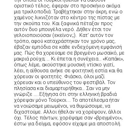
οριστικό τέλος, έφεραν στο προσκήνιο ακόμα
μια τρικλοποδιά: Τραβήχτηκαν στην άκρη, ενώ ο
χαμένος λικνιζόταν στο κέντρο της πίστας με
την σκούπα του. Και ξαφνικά πέταξαν προς
αυτόν δυο μπουγέλα νερό. Δήθεν έτσι τον
γελοιοποιούσαν (εκείνον;;). Κατ’ αυτόν τον
τρόπο, αφού καταχράστηκαν τον χρόνο μας,
έβαζαν εμπόδια σε κάθε ενδεχόμενη εμφάνισή
μας. Πώς θα χορεύαμε σε βρεγμένο μωσαϊκό, με
μακριά ρούχα; … Κι έπεται η συνέχεια… «Καπάκι»,
όπως λέμε, ακούστηκε μουσική ντίσκο γιατί,
λέει, η αίθουσα ανήκε σε φοιτητική εστία και θα
χόρευαν οι φοιτητές. Φιάσκο, όλοι μαζί
χόρευαν και ο υπεύθυνος του φεστιβάλ. Τον
πλησίασα και διαμαρτυρήθηκα… Σαν να μην
γνώριζε …..Εξήγησα ότι στην ελληνική βραδιά
χόρεψαν μόνο Τούρκοι.… Το αποτέλεσμα ήταν
να νοιώσαμε μειωμένοι, να θυμώσουμε, να
διχαστούμε. Αλλοι ήθελαν να χορέψουν, άλλοι
όχι. Τέλος πάντων, χορέψαμε σαν «βρεγμένοι»,
έστω για δείγμα, εφόσον είχαμε μια αποστολή.