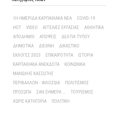
1Η ΗΜΕΡΊΔΑ ΚΑΡΠΑΘΙΑΚΆ ΝΈΑ
COVID-19
HOT
VIDEO
ΑΓΓΕΛΊΕΣ ΕΡΓΑΣΊΑΣ
ΑΘΛΗΤΙΚΆ
ΑΠΌΔΗΜΟΙ
ΑΠΌΨΕΙΣ
ΔΕΛΤΊΑ ΤΎΠΟΥ
ΔΗΜΟΤΙΚΆ
ΔΙΕΘΝΉ
ΔΙΚΑΣΤΙΚΌ
ΕΚΛΟΓΈΣ 2023
ΕΠΙΚΑΙΡΌΤΗΤΑ
ΙΣΤΟΡΊΑ
ΚΑΡΠΑΘΙΑΚΆ ΑΝΈΚΔΟΤΑ
ΚΟΙΝΩΝΙΚΆ
ΜΑΝΏΛΗΣ ΚΑΣΣΏΤΗΣ
ΠΕΡΙΒΆΛΛΟΝ - ΦΙΛΟΖΩΊΑ
ΠΟΛΙΤΙΣΜΌΣ
ΠΡΌΣΩΠΑ
ΣΑΝ ΣΉΜΕΡΑ ...
ΤΟΥΡΙΣΜΌΣ
ΧΩΡΊΣ ΚΑΤΗΓΟΡΊΑ
ΠΟΛΙΤΙΚΉ