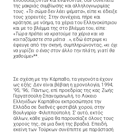
ενθουσιάζονταν και ενώνονταν, σαν συνέπεια
της μακριάς συμβίωσης και αλληλογνωριμίας
τους. «
Το σώμα δεν λέει ψέματα
», είπε κι έδειξε
τους χορευτές. Στην συνέχεια, πήρε και
κράτησε, με νόημα, τα χέρια του Ελληνοκύπριου
και με το βλέμμα της στο βλέμμα του, είπε:
«
Τώρα πρέπει
να κρατούμε τα χέρια και να
κοιταζόμαστε στα μάτια
..», εδώ έστριψε κι
έφευγε από την σκηνή, συμπληρώνοντας, «
κι όχι
να γυρίζει ο ένας στον άλλο την πλάτη, γιατί θα
χαθούμε
»**.
Σε σχέση με την Κάρπαθο, τα γεγονότα έχουν
ως εξής: Δεν είναι βέβαιη η χρονολογία, 1994;
’95; ’96;. Πάντως, επί προεδρίας της κας Ζωής
Γεργατσούλη-Σπανομανωλή, το Λύκειο
Ελληνίδων Καρπάθου εκπροσώπησε την
Ελλάδα σε διεθνές φεστιβάλ χορού, στην
Βουλγαρία- Φιλιππούπολη. Σ’ αυτό, εκτός
άλλων, κάθε χώρα θα παρουσίαζε όλους τους
χορούς της, σε μια δική της βραδιά. Επειδή,
εκείνη των Τούρκων συνέπιπτε με παράστασή