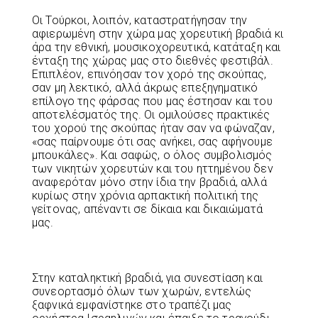
Οι Τούρκοι, λοιπόν, καταστρατήγησαν την
αφιερωμένη στην χώρα μας χορευτική βραδιά κι
άρα την εθνική, μουσικοχορευτικά, κατάταξη και
ένταξη της χώρας μας στο διεθνές φεστιβάλ.
Επιπλέον, επινόησαν τον χορό της σκούπας,
σαν μη λεκτικό, αλλά άκρως επεξηγηματικό
επίλογο της φάρσας που μας έστησαν και του
αποτελέσματός της. Οι ομιλούσες πρακτικές
του χορού της σκούπας ήταν σαν να φώναζαν,
«σας παίρνουμε ότι σας ανήκει, σας αφήνουμε
μπουκάλες». Και σαφώς, ο όλος συμβολισμός
των νικητών χορευτών και του ηττημένου δεν
αναφερόταν μόνο στην ίδια την βραδιά, αλλά
κυρίως στην χρόνια αρπακτική πολιτική της
γείτονας, απέναντι σε δίκαια και δικαιώματά
μας.
Στην καταληκτική βραδιά, για συνεστίαση και
συνεορτασμό όλων των χωρών, εντελώς
ξαφνικά εμφανίστηκε στο τραπέζι μας