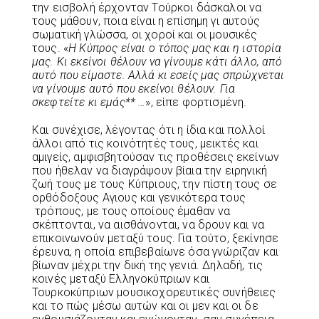
την εισβολή έρχονταν Τούρκοι δάσκαλοι να
τους μάθουν, ποια είναι η επίσημη γι αυτούς
σωματική γλώσσα, οι χοροί και οι μουσικές
τους. «
Η Κύπρος είναι ο τόπος μας και η ιστορία
μας. Κι εκείνοι θέλουν να γίνουμε κάτι άλλο, από
αυτό που είμαστε. Αλλά κι εσείς μας σπρώχνεται
να γίνουμε αυτό που εκείνοι θέλουν. Για
σκεφτείτε κι εμάς** …
», είπε φορτισμένη.
Και συνέχισε, λέγοντας ότι η ίδια και πολλοί
άλλοι από τις κοινότητές τους, μεικτές και
αμιγείς, αμφισβητούσαν τις προθέσεις εκείνων
που ήθελαν να διαγράψουν βίαια την ειρηνική
ζωή τους με τους Κύπριους, την πίστη τους σε
ορθόδοξους Αγιους και γενικότερα τους
τρόπους, με τους οποίους έμαθαν να
σκέπτονται, να αισθάνονται, να δρουν και να
επικοινωνούν μεταξύ τους. Για τούτο, ξεκίνησε
έρευνα, η οποία επιβεβαίωνε όσα γνώριζαν και
βίωναν μέχρι την δική της γενιά. Δηλαδή, τις
κοινές μεταξύ Ελληνοκύπριων και
Τουρκοκύπριων μουσικοχορευτικές συνήθειες
και το πώς μέσω αυτών και οι μεν και οι δε