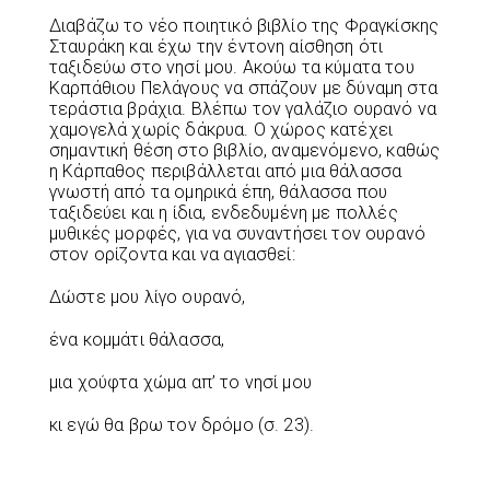
Διαβάζω το νέο ποιητικό βιβλίο της Φραγκίσκης
Σταυράκη και έχω την έντονη αίσθηση ότι
ταξιδεύω στο νησί μου. Ακούω τα κύματα του
Καρπάθιου Πελάγους να σπάζουν με δύναμη στα
τεράστια βράχια. Βλέπω τον γαλάζιο ουρανό να
χαμογελά χωρίς δάκρυα. Ο χώρος κατέχει
σημαντική θέση στο βιβλίο, αναμενόμενο, καθώς
η Κάρπαθος περιβάλλεται από μια θάλασσα
γνωστή από τα ομηρικά έπη, θάλασσα που
ταξιδεύει και η ίδια, ενδεδυμένη με πολλές
μυθικές μορφές, για να συναντήσει τον ουρανό
στον ορίζοντα και να αγιασθεί:
Δώστε μου λίγο ουρανό,
ένα κομμάτι θάλασσα,
μια χούφτα χώμα απ’ το νησί μου
κι εγώ θα βρω τον δρόμο (σ. 23).