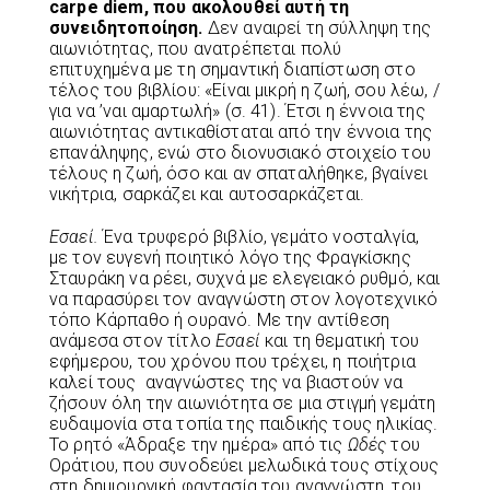
carpe diem, που ακολουθεί αυτή τη
συνειδητοποίηση.
Δεν αναιρεί τη σύλληψη της
αιωνιότητας, που ανατρέπεται πολύ
επιτυχημένα με τη σημαντική διαπίστωση στο
τέλος του βιβλίου: «Είναι μικρή η ζωή, σου λέω, /
για να ’ναι αμαρτωλή» (σ. 41). Έτσι η έννοια της
αιωνιότητας αντικαθίσταται από την έννοια της
επανάληψης, ενώ στο διονυσιακό στοιχείο του
τέλους η ζωή, όσο και αν σπαταλήθηκε, βγαίνει
νικήτρια, σαρκάζει και αυτοσαρκάζεται.
Εσαεί.
Ένα τρυφερό βιβλίο, γεμάτο νοσταλγία,
με τον ευγενή ποιητικό λόγο της Φραγκίσκης
Σταυράκη να ρέει, συχνά με ελεγειακό ρυθμό, και
να παρασύρει τον αναγνώστη στον λογοτεχνικό
τόπο Κάρπαθο ή ουρανό. Με την αντίθεση
ανάμεσα στον τίτλο
Εσαεί
και τη θεματική του
εφήμερου, του χρόνου που τρέχει, η ποιήτρια
καλεί τους αναγνώστες της να βιαστούν να
ζήσουν όλη την αιωνιότητα σε μια στιγμή γεμάτη
ευδαιμονία στα τοπία της παιδικής τους ηλικίας.
Το ρητό «Άδραξε την ημέρα» από τις
Ωδές
του
Οράτιου, που συνοδεύει μελωδικά τους στίχους
στη δημιουργική φαντασία του αναγνώστη, του