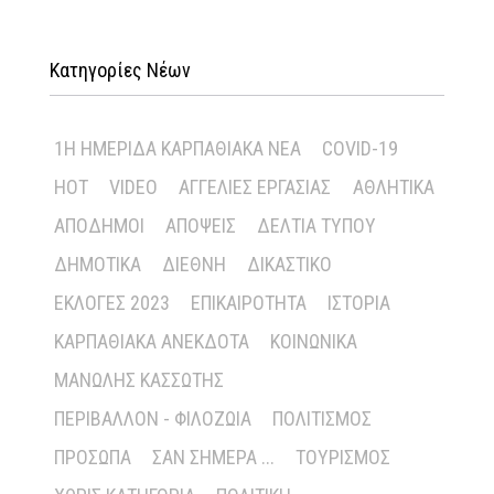
Κατηγορίες Νέων
1Η ΗΜΕΡΊΔΑ ΚΑΡΠΑΘΙΑΚΆ ΝΈΑ
COVID-19
HOT
VIDEO
ΑΓΓΕΛΊΕΣ ΕΡΓΑΣΊΑΣ
ΑΘΛΗΤΙΚΆ
ΑΠΌΔΗΜΟΙ
ΑΠΌΨΕΙΣ
ΔΕΛΤΊΑ ΤΎΠΟΥ
ΔΗΜΟΤΙΚΆ
ΔΙΕΘΝΉ
ΔΙΚΑΣΤΙΚΌ
ΕΚΛΟΓΈΣ 2023
ΕΠΙΚΑΙΡΌΤΗΤΑ
ΙΣΤΟΡΊΑ
ΚΑΡΠΑΘΙΑΚΆ ΑΝΈΚΔΟΤΑ
ΚΟΙΝΩΝΙΚΆ
ΜΑΝΏΛΗΣ ΚΑΣΣΏΤΗΣ
ΠΕΡΙΒΆΛΛΟΝ - ΦΙΛΟΖΩΊΑ
ΠΟΛΙΤΙΣΜΌΣ
ΠΡΌΣΩΠΑ
ΣΑΝ ΣΉΜΕΡΑ ...
ΤΟΥΡΙΣΜΌΣ