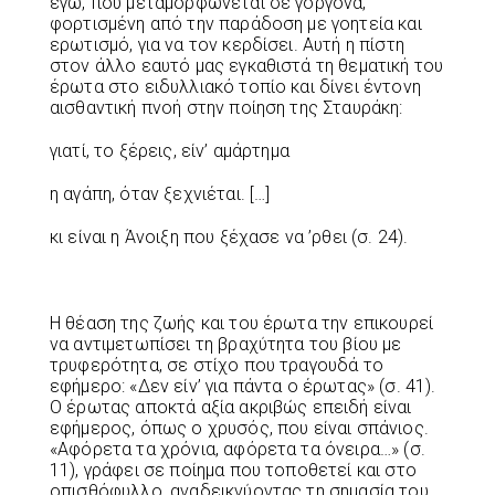
εγώ, που μεταμορφώνεται σε γοργόνα,
φορτισμένη από την παράδοση με γοητεία και
ερωτισμό, για να τον κερδίσει. Αυτή η πίστη
στον άλλο εαυτό μας εγκαθιστά τη θεματική του
έρωτα στο ειδυλλιακό τοπίο και δίνει έντονη
αισθαντική πνοή στην ποίηση της Σταυράκη:
γιατί, το ξέρεις, είν’ αμάρτημα
η αγάπη, όταν ξεχνιέται. […]
κι είναι η Άνοιξη που ξέχασε να ’ρθει (σ. 24).
Η θέαση της ζωής και του έρωτα την επικουρεί
να αντιμετωπίσει τη βραχύτητα του βίου με
τρυφερότητα, σε στίχο που τραγουδά το
εφήμερο: «Δεν είν’ για πάντα ο έρωτας» (σ. 41).
Ο έρωτας αποκτά αξία ακριβώς επειδή είναι
εφήμερος, όπως ο χρυσός, που είναι σπάνιος.
«Αφόρετα τα χρόνια, αφόρετα τα όνειρα…» (σ.
11), γράφει σε ποίημα που τοποθετεί και στο
οπισθόφυλλο, αναδεικνύοντας τη σημασία του.