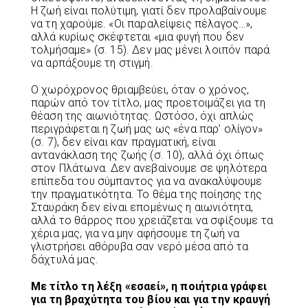
Η ζωή είναι πολύτιμη, γιατί δεν προλαβαίνουμε
να τη χαρούμε. «Οι παραλείψεις πέλαγος…»,
αλλά κυρίως σκέφτεται «μια φυγή που δεν
τολμήσαμε» (σ. 15). Δεν μας μένει λοιπόν παρά
να αρπάξουμε τη στιγμή.
Ο χωρόχρονος θριαμβεύει, όταν ο χρόνος,
παρών από τον τίτλο, μας προετοιμάζει για τη
θέαση της αιωνιότητας. Ωστόσο, όχι απλώς
περιγράφεται η ζωή μας ως «ένα παρ’ ολίγον»
(σ. 7), δεν είναι καν πραγματική, είναι
αντανάκλαση της ζωής (σ. 10), αλλά όχι όπως
στον Πλάτωνα. Δεν ανεβαίνουμε σε ψηλότερα
επίπεδα του σύμπαντος για να ανακαλύψουμε
την πραγματικότητα. Το θέμα της ποίησης της
Σταυράκη δεν είναι επομένως η αιωνιότητα,
αλλά το θάρρος που χρειάζεται να σφίξουμε τα
χέρια μας, για να μην αφήσουμε τη ζωή να
γλιστρήσει αθόρυβα σαν νερό μέσα από τα
δάχτυλά μας.
Με τίτλο τη λέξη «εσαεί», η ποιήτρια γράφει
για τη βραχύτητα του βίου και για την κραυγή