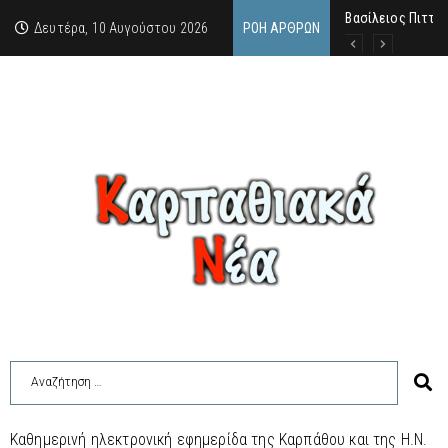
Βασίλειος Πιττάς
Σαν σήμερα, 10.8
Μανόλης Μελάς: “
Δευτέρα, 10 Αυγούστου 2026
ΡΟΉ ΆΡΘΡΩΝ
Καθημερινή ηλεκτρονική εφημερίδα της Καρπάθου και της Η.Ν.