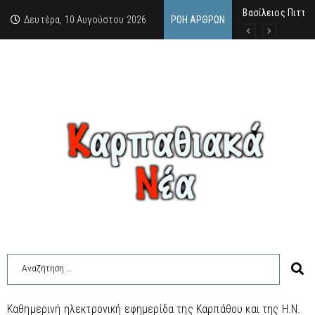
Βασίλειος Πιττάς
Σαν σήμερα, 10.8
Μανόλης Μελάς: “
Δευτέρα, 10 Αυγούστου 2026
ΡΟΉ ΆΡΘΡΩΝ
Καθημερινή ηλεκτρονική εφημερίδα της Καρπάθου και της Η.Ν.