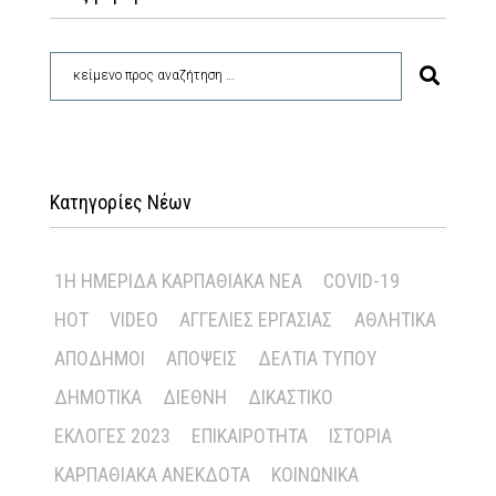
Κατηγορίες Νέων
1Η ΗΜΕΡΊΔΑ ΚΑΡΠΑΘΙΑΚΆ ΝΈΑ
COVID-19
HOT
VIDEO
ΑΓΓΕΛΊΕΣ ΕΡΓΑΣΊΑΣ
ΑΘΛΗΤΙΚΆ
ΑΠΌΔΗΜΟΙ
ΑΠΌΨΕΙΣ
ΔΕΛΤΊΑ ΤΎΠΟΥ
ΔΗΜΟΤΙΚΆ
ΔΙΕΘΝΉ
ΔΙΚΑΣΤΙΚΌ
ΕΚΛΟΓΈΣ 2023
ΕΠΙΚΑΙΡΌΤΗΤΑ
ΙΣΤΟΡΊΑ
ΚΑΡΠΑΘΙΑΚΆ ΑΝΈΚΔΟΤΑ
ΚΟΙΝΩΝΙΚΆ