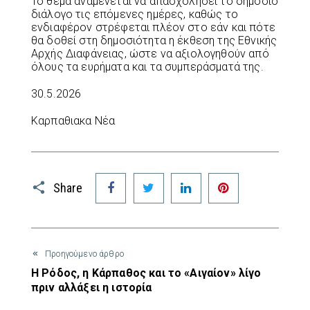
Το θέμα αναμένεται να απασχολήσει το δημόσιο
διάλογο τις επόμενες ημέρες, καθώς το
ενδιαφέρον στρέφεται πλέον στο εάν και πότε
θα δοθεί στη δημοσιότητα η έκθεση της Εθνικής
Αρχής Διαφάνειας, ώστε να αξιολογηθούν από
όλους τα ευρήματα και τα συμπεράσματά της.
30.5.2026
Καρπαθιακα Νέα
Facebook
Twitter
LinkedIn
Pinterest
Share
Προηγούμενο άρθρο
Η Ρόδος, η Κάρπαθος και το «Αιγαίον» λίγο
πριν αλλάξει η ιστορία