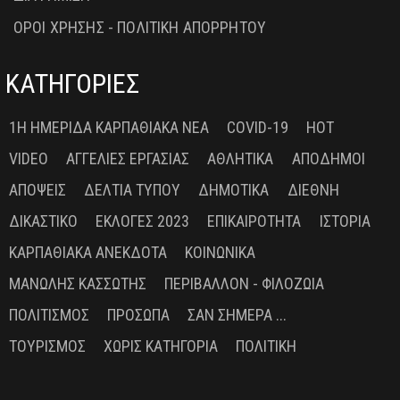
ΟΡΟΙ ΧΡΗΣΗΣ - ΠΟΛΙΤΙΚΗ ΑΠΟΡΡΗΤΟΥ
ΚΑΤΗΓΟΡΙΕΣ
1Η ΗΜΕΡΊΔΑ ΚΑΡΠΑΘΙΑΚΆ ΝΈΑ
COVID-19
HOT
VIDEO
ΑΓΓΕΛΊΕΣ ΕΡΓΑΣΊΑΣ
ΑΘΛΗΤΙΚΆ
ΑΠΌΔΗΜΟΙ
ΑΠΌΨΕΙΣ
ΔΕΛΤΊΑ ΤΎΠΟΥ
ΔΗΜΟΤΙΚΆ
ΔΙΕΘΝΉ
ΔΙΚΑΣΤΙΚΌ
ΕΚΛΟΓΈΣ 2023
ΕΠΙΚΑΙΡΌΤΗΤΑ
ΙΣΤΟΡΊΑ
ΚΑΡΠΑΘΙΑΚΆ ΑΝΈΚΔΟΤΑ
ΚΟΙΝΩΝΙΚΆ
ΜΑΝΏΛΗΣ ΚΑΣΣΏΤΗΣ
ΠΕΡΙΒΆΛΛΟΝ - ΦΙΛΟΖΩΊΑ
ΠΟΛΙΤΙΣΜΌΣ
ΠΡΌΣΩΠΑ
ΣΑΝ ΣΉΜΕΡΑ ...
ΤΟΥΡΙΣΜΌΣ
ΧΩΡΊΣ ΚΑΤΗΓΟΡΊΑ
ΠΟΛΙΤΙΚΉ