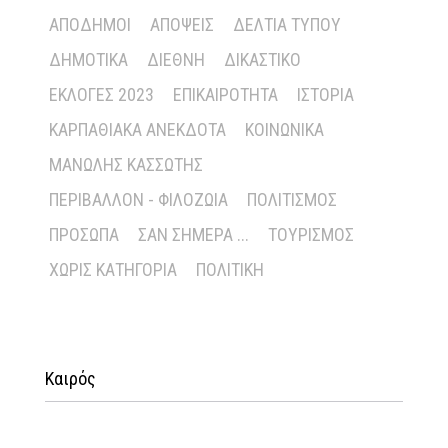
ΑΠΌΔΗΜΟΙ
ΑΠΌΨΕΙΣ
ΔΕΛΤΊΑ ΤΎΠΟΥ
ΔΗΜΟΤΙΚΆ
ΔΙΕΘΝΉ
ΔΙΚΑΣΤΙΚΌ
ΕΚΛΟΓΈΣ 2023
ΕΠΙΚΑΙΡΌΤΗΤΑ
ΙΣΤΟΡΊΑ
ΚΑΡΠΑΘΙΑΚΆ ΑΝΈΚΔΟΤΑ
ΚΟΙΝΩΝΙΚΆ
ΜΑΝΏΛΗΣ ΚΑΣΣΏΤΗΣ
ΠΕΡΙΒΆΛΛΟΝ - ΦΙΛΟΖΩΊΑ
ΠΟΛΙΤΙΣΜΌΣ
ΠΡΌΣΩΠΑ
ΣΑΝ ΣΉΜΕΡΑ ...
ΤΟΥΡΙΣΜΌΣ
ΧΩΡΊΣ ΚΑΤΗΓΟΡΊΑ
ΠΟΛΙΤΙΚΉ
Καιρός