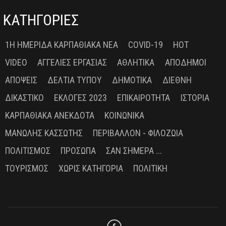
ΚΑΤΗΓΟΡΙΕΣ
1Η ΗΜΕΡΊΔΑ ΚΑΡΠΑΘΙΑΚΆ ΝΈΑ
COVID-19
HOT
VIDEO
ΑΓΓΕΛΊΕΣ ΕΡΓΑΣΊΑΣ
ΑΘΛΗΤΙΚΆ
ΑΠΌΔΗΜΟΙ
ΑΠΌΨΕΙΣ
ΔΕΛΤΊΑ ΤΎΠΟΥ
ΔΗΜΟΤΙΚΆ
ΔΙΕΘΝΉ
ΔΙΚΑΣΤΙΚΌ
ΕΚΛΟΓΈΣ 2023
ΕΠΙΚΑΙΡΌΤΗΤΑ
ΙΣΤΟΡΊΑ
ΚΑΡΠΑΘΙΑΚΆ ΑΝΈΚΔΟΤΑ
ΚΟΙΝΩΝΙΚΆ
ΜΑΝΏΛΗΣ ΚΑΣΣΏΤΗΣ
ΠΕΡΙΒΆΛΛΟΝ - ΦΙΛΟΖΩΊΑ
ΠΟΛΙΤΙΣΜΌΣ
ΠΡΌΣΩΠΑ
ΣΑΝ ΣΉΜΕΡΑ ...
ΤΟΥΡΙΣΜΌΣ
ΧΩΡΊΣ ΚΑΤΗΓΟΡΊΑ
ΠΟΛΙΤΙΚΉ