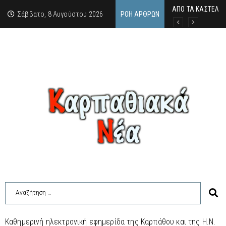
ΑΠΟ ΤΑ ΚΑΣΤΕΛΙΑ
Η άγνωστη ιστορί
Νέος Γραμματέας
Σάββατο, 8 Αυγούστου 2026
ΡΟΉ ΆΡΘΡΩΝ
Καθημερινή ηλεκτρονική εφημερίδα της Καρπάθου και της Η.Ν.