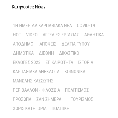
Κατηγορίες Νέων
1Η ΗΜΕΡΊΔΑ ΚΑΡΠΑΘΙΑΚΆ ΝΈΑ
COVID-19
HOT
VIDEO
ΑΓΓΕΛΊΕΣ ΕΡΓΑΣΊΑΣ
ΑΘΛΗΤΙΚΆ
ΑΠΌΔΗΜΟΙ
ΑΠΌΨΕΙΣ
ΔΕΛΤΊΑ ΤΎΠΟΥ
ΔΗΜΟΤΙΚΆ
ΔΙΕΘΝΉ
ΔΙΚΑΣΤΙΚΌ
ΕΚΛΟΓΈΣ 2023
ΕΠΙΚΑΙΡΌΤΗΤΑ
ΙΣΤΟΡΊΑ
ΚΑΡΠΑΘΙΑΚΆ ΑΝΈΚΔΟΤΑ
ΚΟΙΝΩΝΙΚΆ
ΜΑΝΏΛΗΣ ΚΑΣΣΏΤΗΣ
ΠΕΡΙΒΆΛΛΟΝ - ΦΙΛΟΖΩΊΑ
ΠΟΛΙΤΙΣΜΌΣ
ΠΡΌΣΩΠΑ
ΣΑΝ ΣΉΜΕΡΑ ...
ΤΟΥΡΙΣΜΌΣ
ΧΩΡΊΣ ΚΑΤΗΓΟΡΊΑ
ΠΟΛΙΤΙΚΉ