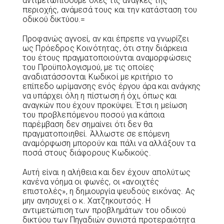
αντιμετωπίσουμε όλες τις ανάγκες της
περιοχής, ανάμεσά τους και την κατάσταση του
οδικού δικτύου.=
Προφανώς αγνοεί, αν και έπρεπε να γνωρίζει
ως Πρόεδρος Κοινότητας, ότι στην διάρκεια
του έτους πραγματοποιούνται αναμορφώσεις
του Προϋπολογισμού, με τις οποίες
αναδιατάσσονται Κωδικοί με κριτήριο το
επίπεδο ωρίμανσης ενός έργου άρα και ανάγκης
να υπάρχει όλη η πίστωση ή όχι, όπως και
αναγκών που έχουν προκύψει. Έτσι η μείωση
του προβλεπόμενου ποσού για κάποια
παρέμβαση δεν σημαίνει ότι δεν θα
πραγματοποιηθεί. Άλλωστε σε επόμενη
αναμόρφωση μπορούν και πάλι να αλλάξουν τα
ποσά στους διάφορους Κωδικούς.
Αυτή είναι η αλήθεια και δεν έχουν απολύτως
κανένα νόημα οι φωνές, οι «ανοιχτές
επιστολές», η δημιουργία ψευδούς εικόνας. Ας
μην ανησυχεί ο κ. Χατζηκουτσός. Η
αντιμετώπιση των προβλημάτων του οδικού
δικτύου των Πηγαδιών συνιστά προτεραιότητα