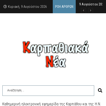
9 Αυγούστου 2026:
Μιχαέλα Σαρρή: Σ
Από την Πάρο, μια
Κυριακή, 9 Αυγούστου 2026
ΡΟΉ ΆΡΘΡΩΝ
Καθημερινή ηλεκτρονική εφημερίδα της Καρπάθου και της Η.Ν.