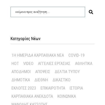
Κατηγορίες Νέων
1Η ΗΜΕΡΊΔΑ ΚΑΡΠΑΘΙΑΚΆ ΝΈΑ
COVID-19
HOT
VIDEO
ΑΓΓΕΛΊΕΣ ΕΡΓΑΣΊΑΣ
ΑΘΛΗΤΙΚΆ
ΑΠΌΔΗΜΟΙ
ΑΠΌΨΕΙΣ
ΔΕΛΤΊΑ ΤΎΠΟΥ
ΔΗΜΟΤΙΚΆ
ΔΙΕΘΝΉ
ΔΙΚΑΣΤΙΚΌ
ΕΚΛΟΓΈΣ 2023
ΕΠΙΚΑΙΡΌΤΗΤΑ
ΙΣΤΟΡΊΑ
ΚΑΡΠΑΘΙΑΚΆ ΑΝΈΚΔΟΤΑ
ΚΟΙΝΩΝΙΚΆ
ΜΑΝΏΛΗΣ ΚΑΣΣΏΤΗΣ