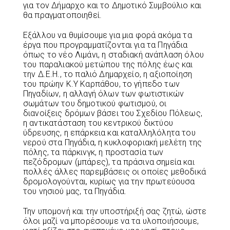
για τον Δήμαρχο και το Δημοτικό Συμβούλιο και
θα πραγματοποιηθεί.
Εξάλλου να θυμίσουμε για μια φορά ακόμα τα
έργα που προγραμματίζονται για τα Πηγάδια
όπως το νέο Λιμάνι, η σταδιακή ανάπλαση όλου
του παραλιακού μετώπου της πόλης έως και
την Δ.Ε.Η., το παλιό Δημαρχείο, η αξιοποίηση
του πρώην Κ.Υ Καρπάθου, το γήπεδο των
Πηγαδίων, η αλλαγή όλων των φωτιστικών
σωμάτων του δημοτικού φωτισμού, οι
διανοίξεις δρόμων βάσει του Σχεδίου Πόλεως,
η αντικατάσταση του κεντρικού δικτύου
ύδρευσης, η επάρκεια και καταλληλόλητα του
νερού στα Πηγάδια, η κυκλοφοριακή μελέτη της
πόλης, τα πάρκινγκ, η προστασία των
πεζόδρομων (μπάρες), τα πράσινα σημεία και
πολλές άλλες παρεμβάσεις οι οποίες μεθοδικά
δρομολογούνται, κυρίως για την πρωτεύουσα
του νησιού μας, τα Πηγάδια.
Την υπομονή και την υποστήριξή σας ζητώ, ώστε
όλοι μαζί να μπορέσουμε να τα υλοποιήσουμε,