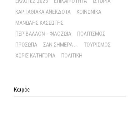
ΕΚΛΟΓΈΣ 2023
ΕΠΙΚΑΙΡΌΤΗΤΑ
ΙΣΤΟΡΊΑ
ΚΑΡΠΑΘΙΑΚΆ ΑΝΈΚΔΟΤΑ
ΚΟΙΝΩΝΙΚΆ
ΜΑΝΏΛΗΣ ΚΑΣΣΏΤΗΣ
ΠΕΡΙΒΆΛΛΟΝ - ΦΙΛΟΖΩΊΑ
ΠΟΛΙΤΙΣΜΌΣ
ΠΡΌΣΩΠΑ
ΣΑΝ ΣΉΜΕΡΑ ...
ΤΟΥΡΙΣΜΌΣ
ΧΩΡΊΣ ΚΑΤΗΓΟΡΊΑ
ΠΟΛΙΤΙΚΉ
Καιρός