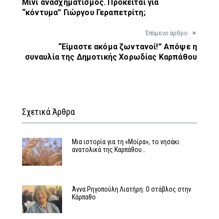
Μίνι ανασχηματισμός. Πρόκειται για
“κόντυμα” Γιώργου Γεραπετρίτη;
Έπόμενο άρθρο
“Είμαστε ακόμα ζωντανοί!” Απόψε η
συναυλία της Δημοτικής Χορωδίας Καρπάθου
Σχετικά Άρθρα
Μια ιστορία για τη «Μοίρα», το νησάκι
ανατολικά της Καρπάθου…
Άννα Ρηγοπούλη Λιατήρη: Ο στάβλος στην
Κάρπαθο