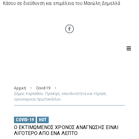
Κάσου σε διεύθυνση και επιμέλεια του Μανώλη Δημελλά
Αρχική
Covid-19
Δήμος Καρπάθου: Προσοχή, υπευθυνότητα και τήρηση
υγειονομικου πρωτοκόλλου
COVID-19
HOT
Ο ΕΚΤΙΜΏΜΕΝΟΣ ΧΡΌΝΟΣ ΑΝΆΓΝΩΣΗΣ ΕΊΝΑΙ
ΛΙΓΌΤΕΡΟ ΑΠΌ ΈΝΑ ΛΕΠΤΌ