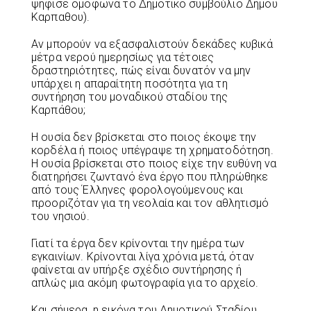
ψήφισε ομόφωνα το Δημοτικό συμβούλιο Δήμου
Καρπαθου).
Αν μπορούν να εξασφαλιστούν δεκάδες κυβικά
μέτρα νερού ημερησίως για τέτοιες
δραστηριότητες, πώς είναι δυνατόν να μην
υπάρχει η απαραίτητη ποσότητα για τη
συντήρηση του μοναδικού σταδίου της
Καρπάθου;
Η ουσία δεν βρίσκεται στο ποιος έκοψε την
κορδέλα ή ποιος υπέγραψε τη χρηματοδότηση.
Η ουσία βρίσκεται στο ποιος είχε την ευθύνη να
διατηρήσει ζωντανό ένα έργο που πληρώθηκε
από τους Έλληνες φορολογούμενους και
προοριζόταν για τη νεολαία και τον αθλητισμό
του νησιού.
Γιατί τα έργα δεν κρίνονται την ημέρα των
εγκαινίων. Κρίνονται λίγα χρόνια μετά, όταν
φαίνεται αν υπήρξε σχέδιο συντήρησης ή
απλώς μια ακόμη φωτογραφία για το αρχείο.
Και σήμερα, η εικόνα του Δημοτικού Σταδίου