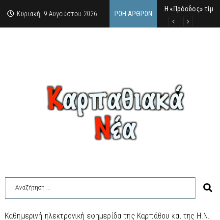
Η «Πρόοδος» τίμησ
Ο Καρπάθιος γκάνγ
Από την πέτρα της
Κυριακή, 9 Αυγούστου 2026
ΡΟΉ ΆΡΘΡΩΝ
Καθημερινή ηλεκτρονική εφημερίδα της Καρπάθου και της Η.Ν.