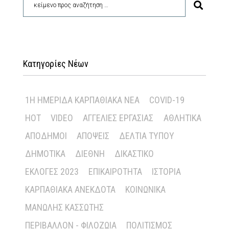
Κατηγορίες Νέων
1Η ΗΜΕΡΊΔΑ ΚΑΡΠΑΘΙΑΚΆ ΝΈΑ
COVID-19
HOT
VIDEO
ΑΓΓΕΛΊΕΣ ΕΡΓΑΣΊΑΣ
ΑΘΛΗΤΙΚΆ
ΑΠΌΔΗΜΟΙ
ΑΠΌΨΕΙΣ
ΔΕΛΤΊΑ ΤΎΠΟΥ
ΔΗΜΟΤΙΚΆ
ΔΙΕΘΝΉ
ΔΙΚΑΣΤΙΚΌ
ΕΚΛΟΓΈΣ 2023
ΕΠΙΚΑΙΡΌΤΗΤΑ
ΙΣΤΟΡΊΑ
ΚΑΡΠΑΘΙΑΚΆ ΑΝΈΚΔΟΤΑ
ΚΟΙΝΩΝΙΚΆ
ΜΑΝΏΛΗΣ ΚΑΣΣΏΤΗΣ
ΠΕΡΙΒΆΛΛΟΝ - ΦΙΛΟΖΩΊΑ
ΠΟΛΙΤΙΣΜΌΣ