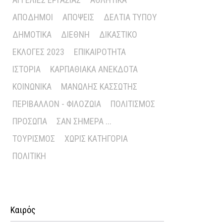
ΑΠΌΔΗΜΟΙ
ΑΠΌΨΕΙΣ
ΔΕΛΤΊΑ ΤΎΠΟΥ
ΔΗΜΟΤΙΚΆ
ΔΙΕΘΝΉ
ΔΙΚΑΣΤΙΚΌ
ΕΚΛΟΓΈΣ 2023
ΕΠΙΚΑΙΡΌΤΗΤΑ
ΙΣΤΟΡΊΑ
ΚΑΡΠΑΘΙΑΚΆ ΑΝΈΚΔΟΤΑ
ΚΟΙΝΩΝΙΚΆ
ΜΑΝΏΛΗΣ ΚΑΣΣΏΤΗΣ
ΠΕΡΙΒΆΛΛΟΝ - ΦΙΛΟΖΩΊΑ
ΠΟΛΙΤΙΣΜΌΣ
ΠΡΌΣΩΠΑ
ΣΑΝ ΣΉΜΕΡΑ ...
ΤΟΥΡΙΣΜΌΣ
ΧΩΡΊΣ ΚΑΤΗΓΟΡΊΑ
ΠΟΛΙΤΙΚΉ
Καιρός