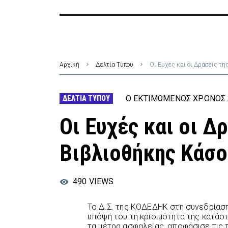
Αρχική
Δελτία Τύπου
Οι Ευχές και οι Δράσεις τ
Ο ΕΚΤΙΜΏΜΕΝΟΣ ΧΡΌΝΟΣ 
ΔΕΛΤΊΑ ΤΎΠΟΥ
Οι Ευχές και οι Δ
Βιβλιοθήκης Κάσο
490
VIEWS
Το Δ.Σ. της ΚΟΔΕΔΗΚ στη συνεδρίαση
υπόψη του τη κρισιμότητα της κατάσ
τα μέτρα ασφαλείας, αποφάσισε τις