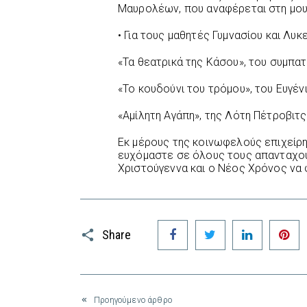
Μαυρολέων, που αναφέρεται στη μου
• Για τους μαθητές Γυμνασίου και Λυκ
«Τα θεατρικά της Κάσου», του συμπατ
«Το κουδούνι του τρόμου», του Ευγένι
«Αμίλητη Αγάπη», της Λότη Πέτροβιτς
Εκ μέρους της κοινωφελούς επιχείρ
ευχόμαστε σε όλους τους απανταχού
Χριστούγεννα και ο Νέος Χρόνος να φ
Facebook
Twitter
LinkedIn
P
Share
Προηγούμενο άρθρο