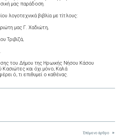
σική μας παράδοση.
είου λογοτεχνικά βιβλία με τίτλους:
ριώτη μας Γ. Χαδιώτη,
ου Τριβιζά,
.
ησης του Δήμου της Ηρωικής Νήσου Κάσου
 Κασιώτες και όχι μόνο, Καλά
έρει ό, τι επιθυμεί ο καθένας.
interest
Έπόμενο άρθρο