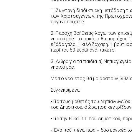
1. Ζωντανή διαδικτυακή μετάδοση τ
των Χριστουγέννων, της Πρωτοχρον
οργανοπαίχτες.
2. Παροχή βοήθειας λόγω των επικε
νησιού μας. Το πακέτο θα περιέχει: 1 κ
εξάδα γάλα, 1 κιλό ζάχαρη, 1 βούτυρ
περίπου 50 ευρώ ανά πακέτο.
3. Δώρα για τα παιδιά α) Νηπιαγωγείο
νησιού μας.
Με το νέο έτος θα μοιραστούν βιβλία
Συγκεκριμένα:
• Για τους μαθητές του Νηπιαγωγείου
του Δημοτικού, δώρα που κεντρίζουν
• Για την Ε’ και ΣΤ’ του Δημοτικού, πα
« Ένα πού + ένα πώς = δύο μαγικές ι