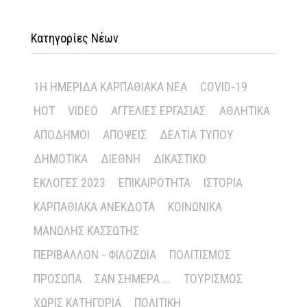
Κατηγορίες Νέων
1Η ΗΜΕΡΊΔΑ ΚΑΡΠΑΘΙΑΚΆ ΝΈΑ
COVID-19
HOT
VIDEO
ΑΓΓΕΛΊΕΣ ΕΡΓΑΣΊΑΣ
ΑΘΛΗΤΙΚΆ
ΑΠΌΔΗΜΟΙ
ΑΠΌΨΕΙΣ
ΔΕΛΤΊΑ ΤΎΠΟΥ
ΔΗΜΟΤΙΚΆ
ΔΙΕΘΝΉ
ΔΙΚΑΣΤΙΚΌ
ΕΚΛΟΓΈΣ 2023
ΕΠΙΚΑΙΡΌΤΗΤΑ
ΙΣΤΟΡΊΑ
ΚΑΡΠΑΘΙΑΚΆ ΑΝΈΚΔΟΤΑ
ΚΟΙΝΩΝΙΚΆ
ΜΑΝΏΛΗΣ ΚΑΣΣΏΤΗΣ
ΠΕΡΙΒΆΛΛΟΝ - ΦΙΛΟΖΩΊΑ
ΠΟΛΙΤΙΣΜΌΣ
ΠΡΌΣΩΠΑ
ΣΑΝ ΣΉΜΕΡΑ ...
ΤΟΥΡΙΣΜΌΣ
ΧΩΡΊΣ ΚΑΤΗΓΟΡΊΑ
ΠΟΛΙΤΙΚΉ