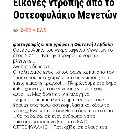
Εικόνες ντροπής από το
Οστεοφυλάκιο Μενετών
2406
VIEWS
φωτογραφίζει και γράφει η Φωτεινή Σεβδαλή
Οστεοφυλάκιο του νεκροταφείου Μενετων το
έτος 2021 …. Να μην περιγράψω νομιζω
βλέπετε ….
Αγαπητε δημαρχε ,
Ο πολιτισμός ενος τόπου φαίνεται και απο τον
τροπο που μεταχειρίζεται τους νεκρούς του …
εμεις είμαστε τραγικοί …. Πληρώνουμε στο δήμο
κάθε χρονο για τους νεκρούς για να έχουμε
αυτο ;;;;;;; Μας δίνετε την επιλογή να
πληρώσουμε και αλλα χρήματα για να τους
έχουμε στα πανω οστεοφυλάκια και κάτω το
χάος ;;;; Εγω λοιπόν δεν θα τα δώσω στο δήμο
… θα τα δώσω σε εναν άνθρωπο να τα
τακτοποιήσει και να βάψει το ΚΑΤΩ
ΟΣΤΕΟΦΥΛΑΚΙΟ !!!! Γιατι αξίζει σε ολους ενα