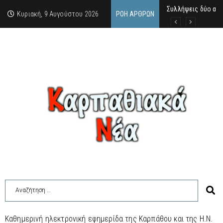
Συλλήψεις δύο ατ
Σαν σήμερα, 9.8.52
Η «Πρόοδος» τίμησ
Κυριακή, 9 Αυγούστου 2026
ΡΟΉ ΆΡΘΡΩΝ
Καθημερινή ηλεκτρονική εφημερίδα της Καρπάθου και της Η.Ν.