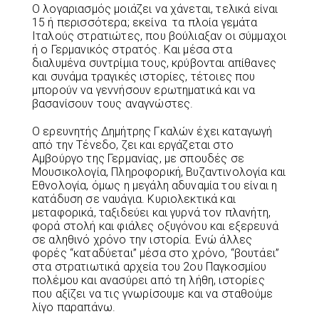
Ο λογαριασμός μοιάζει να χάνεται, τελικά είναι
15 ή περισσότερα; εκείνα τα πλοία γεμάτα
Ιταλούς στρατιώτες, που βούλιαξαν οι σύμμαχοι
ή ο Γερμανικός στρατός. Και μέσα στα
διαλυμένα συντρίμια τους, κρύβονται απίθανες
και συνάμα τραγικές ιστορίες, τέτοιες που
μπορούν να γεννήσουν ερωτηματικά και να
βασανίσουν τους αναγνώστες.
Ο ερευνητής Δημήτρης Γκαλών έχει καταγωγή
από την Τένεδο, ζει και εργάζεται στο
Αμβούργο της Γερμανίας, με σπουδές σε
Μουσικολογία, Πληροφορική, Βυζαντινολογία και
Εθνολογία, όμως η μεγάλη αδυναμία του είναι η
κατάδυση σε ναυάγια. Κυριολεκτικά και
μεταφορικά, ταξιδεύει και γυρνά τον πλανήτη,
φορά στολή και φιάλες οξυγόνου και εξερευνά
σε αληθινό χρόνο την ιστορία. Ενώ άλλες
φορές “καταδύεται” μέσα στο χρόνο, “βουτάει”
στα στρατιωτικά αρχεία του 2ου Παγκοσμίου
πολέμου και ανασύρει από τη λήθη, ιστορίες
που αξίζει να τις γνωρίσουμε και να σταθούμε
λίγο παραπάνω.