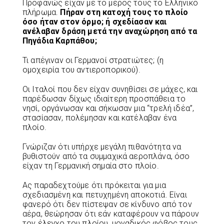
Προφανώς είχαν με το μέρος τους το Ελληνικό
πλήρωμα.
Πήραν στη κατοχή τους το πλοίο
όσο ήταν στον όρμο; ή σχεδίασαν και
ανέλαβαν δράση μετά την αναχώρηση από τα
Πηγάδια Καρπάθου;
Τι απέγιναν οι Γερμανοί στρατιώτες; (η
ομοχειρία του αντιεροπορικού).
Οι Ιταλοί που δεν είχαν συνηθίσει σε μάχες, και
παρέδωσαν δίχως ιδιαίτερη προσπάθεια το
νησί, οργάνωσαν και σήκωσαν μια “τρελή ιδέα”,
στασίασαν, πολέμησαν και κατέλαβαν ένα
πλοίο.
Γνώριζαν ότι υπήρχε μεγάλη πιθανότητα να
βυθιστούν από τα συμμαχικά αεροπλάνα, όσο
είχαν τη Γερμανική σημαία στο πλοίο.
Ας παραδεχτούμε ότι πρόκειται για μια
σχεδιασμένη και πετυχημένη αποκοτιά. Είναι
φανερό ότι δεν πίστεψαν σε κίνδυνο από τον
αέρα, θεώρησαν ότι εάν καταφέρουν να πάρουν
τον έλεγχο του πλοίου, μοναδικός φόβος τους