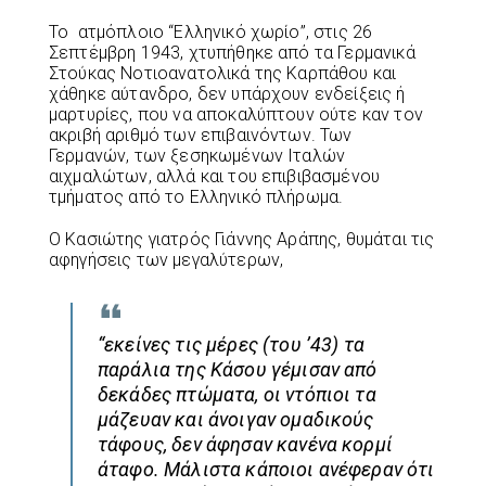
Το ατμόπλοιο “Ελληνικό χωρίο”, στις 26
Σεπτέμβρη 1943, χτυπήθηκε από τα Γερμανικά
Στούκας Νοτιοανατολικά της Καρπάθου και
χάθηκε αύτανδρο, δεν υπάρχουν ενδείξεις ή
μαρτυρίες, που να αποκαλύπτουν ούτε καν τον
ακριβή αριθμό των επιβαινόντων. Των
Γερμανών, των ξεσηκωμένων Ιταλών
αιχμαλώτων, αλλά και του επιβιβασμένου
τμήματος από το Ελληνικό πλήρωμα.
Ο Κασιώτης γιατρός Γιάννης Αράπης, θυμάται τις
αφηγήσεις των μεγαλύτερων,
“εκείνες τις μέρες (του ’43) τα
παράλια της Κάσου γέμισαν από
δεκάδες πτώματα, οι ντόπιοι τα
μάζευαν και άνοιγαν ομαδικούς
τάφους, δεν άφησαν κανένα κορμί
άταφο. Μάλιστα κάποιοι ανέφεραν ότι