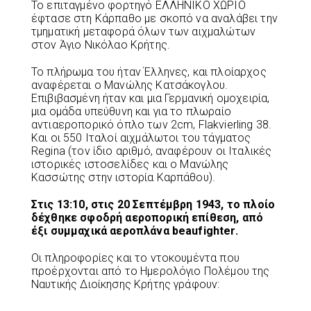
Το επιταγμένο φορτηγό ΕΛΛΗΝΙΚΟ ΧΩΡΙΟ
έφτασε στη Κάρπαθο με σκοπό να αναλάβει την
τμηματική μεταφορά όλων των αιχμαλώτων
στον Άγιο Νικόλαο Κρήτης.
Το πλήρωμα του ήταν Έλληνες, και πλοίαρχος
αναφέρεται ο Μανώλης Κατσάκογλου.
Επιβιβασμένη ήταν και μια Γερμανική ομοχειρία,
μια ομάδα υπεύθυνη και για το πλωραίο
αντιαεροπορικό όπλο των 2cm, Flakvierling 38.
Και οι 550 Ιταλοί αιχμάλωτοι του τάγματος
Regina (τον ίδιο αριθμό, αναφέρουν οι Ιταλικές
ιστορικές ιστοσελίδες και ο Μανώλης
Κασσώτης στην ιστορία Καρπάθου).
Στις 13:10, στις 20 Σεπτέμβρη 1943, το πλοίο
δέχθηκε σφοδρή αεροπορική επίθεση, από
έξι συμμαχικά αεροπλάνα beaufighter.
Οι πληροφορίες και το ντοκουμέντα που
προέρχονται από το Ημερολόγιο Πολέμου της
Ναυτικής Διοίκησης Κρήτης γράφουν: