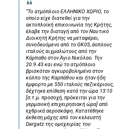
“Το ατμόπλοιο ΕΛΛΗΝΙΚΟ ΧΩΡΙΟ, το
οποίο είχε διατεθεί για την
ακτοπλοϊκή επικοινωνία της Κρήτης,
έλαβε την διαταγή από τον Ναυτικό
Διοικητή Κρήτης να μεταφέρει,
συνοδευόμενο από το GK05, άοπλους
ιταλούς αιχμαλώτους από την
Κάρπαθο στον Άγιο Νικόλαο. Την
20.9.43 και ενώ το ατμόπλοιο
βρισκόταν αγκυροβολημένο στον
κόλπο της Καρπάθου και ήταν ήδη
έμφορτο με 550 ιταλούς πεζικάριους,
δέχτηκε επίθεση κατά την ώρα 13:10
[σ.τ.μ. προσοχή, πρόκειται για την
γερμανική επιχειρησιακή ώρα] από
εχθρικά αεροσκάφη. Κατατέθηκε
έκθεση μάχης από τον κελευστή
Dargatz της ομοχειρίας του