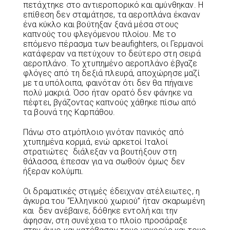
πετάχτηκε στο αντιεροπορικό και αμύνθηκαν. Η
επίθεση δεν σταμάτησε, τα αεροπλάνα έκαναν
ένα κύκλο και βούτηξαν ξανά μέσα στους
καπνούς του φλεγόμενου πλοίου. Με το
επόμενο πέρασμα των beaufighters, οι Γερμανοί
κατάφεραν να πετύχουν το δεύτερο στη σειρά
αεροπλάνο. Το χτυπημένο αεροπλάνο έβγαζε
φλόγες από τη δεξιά πλευρά, αποχώρησε μαζί
με τα υπόλοιπα, φαινόταν ότι δεν θα πήγαινε
πολύ μακριά. Όσο ήταν ορατό δεν φάνηκε να
πέφτει, βγάζοντας καπνούς χάθηκε πίσω από
τα βουνά της Καρπάθου.
Πάνω στο ατμόπλοιο γινόταν πανικός από
χτυπημένα κορμιά, ενώ αρκετοί Ιταλοί
στρατιώτες διάλεξαν να βουτήξουν στη
θάλασσα, έπεσαν για να σωθούν όμως δεν
ήξεραν κολύμπι.
Οι δραματικές στιγμές έδειχναν ατέλειωτες, η
άγκυρα του “Ελληνικού χωριού” ήταν σκαρωμένη
και δεν ανέβαινε, δόθηκε εντολή και την
άφησαν, στη συνέχεια το πλοίο προσάραξε