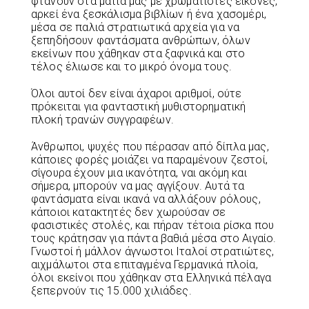
φτάνουν στα μάτια μας με χρωματιστές εικόνες,
αρκεί ένα ξεσκάλισμα βιβλίων ή ένα χασομέρι,
μέσα σε παλιά στρατιωτικά αρχεία για να
ξεπηδήσουν φαντάσματα ανθρώπων, όλων
εκείνων που χάθηκαν στα ξαφνικά και στο
τέλος έλιωσε και το μικρό όνομα τους.
Όλοι αυτοί δεν είναι άχαροι αριθμοί, ούτε
πρόκειται για φανταστική μυθιστορηματική
πλοκή τρανών συγγραφέων.
Άνθρωποι, ψυχές που πέρασαν από δίπλα μας,
κάποιες φορές μοιάζει να παραμένουν ζεστοί,
σίγουρα έχουν μια ικανότητα, ναι ακόμη και
σήμερα, μπορούν να μας αγγίξουν. Αυτά τα
φαντάσματα είναι ικανά να αλλάξουν ρόλους,
κάποιοι κατακτητές δεν χωρούσαν σε
φασιστικές στολές, και πήραν τέτοια ρίσκα που
τους κράτησαν για πάντα βαθιά μέσα στο Αιγαίο.
Γνωστοί ή μάλλον άγνωστοι Ιταλοί στρατιώτες,
αιχμάλωτοι στα επιταγμένα Γερμανικά πλοία,
όλοι εκείνοι που χάθηκαν στα Ελληνικά πέλαγα
ξεπερνούν τις 15.000 χιλιάδες.