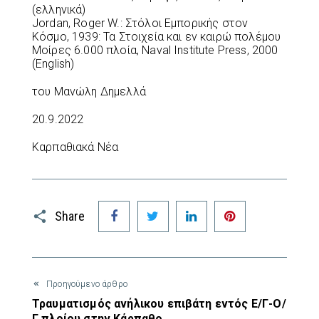
(ελληνικά)
Jordan, Roger W.: Στόλοι Εμπορικής στον
Κόσμο, 1939: Τα Στοιχεία και εν καιρώ πολέμου
Μοίρες 6.000 πλοία, Naval Institute Press, 2000
(English)
του Μανώλη Δημελλά
20.9.2022
Καρπαθιακά Νέα
Facebook
Twitter
LinkedIn
Pinterest
Share
Προηγούμενο άρθρο
Τραυματισμός ανήλικου επιβάτη εντός Ε/Γ-Ο/
Γ πλοίου στην Κάρπαθο