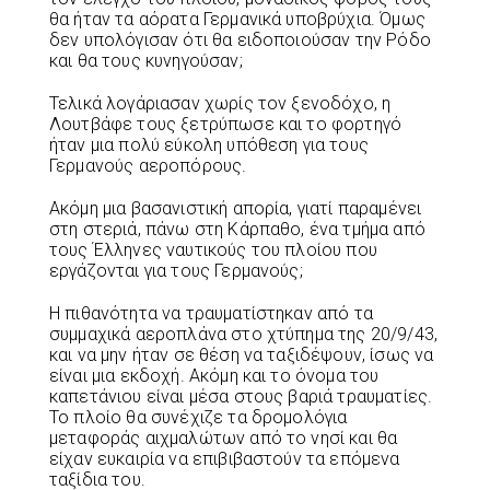
θα ήταν τα αόρατα Γερμανικά υποβρύχια. Όμως
δεν υπολόγισαν ότι θα ειδοποιούσαν την Ρόδο
και θα τους κυνηγούσαν;
Τελικά λογάριασαν χωρίς τον ξενοδόχο, η
Λουτβάφε τους ξετρύπωσε και το φορτηγό
ήταν μια πολύ εύκολη υπόθεση για τους
Γερμανούς αεροπόρους.
Ακόμη μια βασανιστική απορία, γιατί παραμένει
στη στεριά, πάνω στη Κάρπαθο, ένα τμήμα από
τους Έλληνες ναυτικούς του πλοίου που
εργάζονται για τους Γερμανούς;
Η πιθανότητα να τραυματίστηκαν από τα
συμμαχικά αεροπλάνα στο χτύπημα της 20/9/43,
και να μην ήταν σε θέση να ταξιδέψουν, ίσως να
είναι μια εκδοχή. Ακόμη και το όνομα του
καπετάνιου είναι μέσα στους βαριά τραυματίες.
Το πλοίο θα συνέχιζε τα δρομολόγια
μεταφοράς αιχμαλώτων από το νησί και θα
είχαν ευκαιρία να επιβιβαστούν τα επόμενα
ταξίδια του.