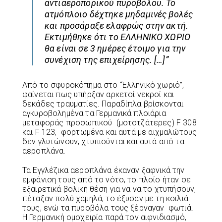
αντιαεροπορικού πυροβόλου. Το
ατμόπλοιο δέχτηκε μηδαμινές βολές
και προσάραξε ελαφρώς στην ακτή.
Εκτιμήθηκε ότι το ΕΛΛΗΝΙΚΟ ΧΩΡΙΟ
θα είναι σε 3 ημέρες έτοιμο για την
συνέχιση της επιχείρησης. […]”
Από το σφυροκόπημα στο “Ελληνικό χωριό”,
φαίνεται πως υπήρξαν αρκετοί νεκροί και
δεκάδες τραυματίες. Παραδίπλα βρίσκονται
αγκυροβολημένα τα Γερμανικά πλοιάρια
μεταφοράς προσωπικού (μοτοτζάτερες) F 308
και F 123, φορτωμένα και αυτά με αιχμαλώτους
δεν γλυτώνουν, χτυπιούνται και αυτά από τα
αεροπλάνα.
Τα Εγγλέζικα αεροπλάνα έκαναν ξαφνικά την
εμφάνιση τους από το νότο, το πλοίο ήταν σε
εξαιρετικά βολική θέση για να να το χτυπήσουν,
πέταξαν πολύ χαμηλά, το έξυσαν με τη κοιλιά
τους, ενώ τα πυροβόλα τους ξέρναγαν φωτιά.
Η Γερμανική ομοχειρία παρά τον αιφνιδιασμό,