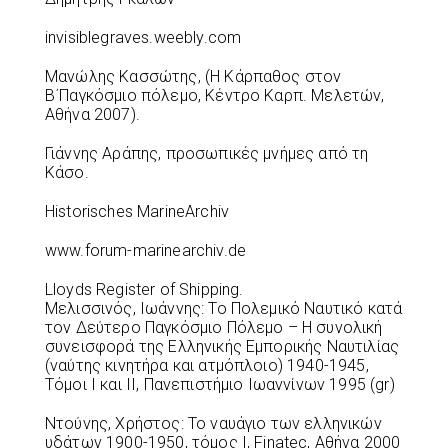
invisiblegraves.weebly.com
Μανώλης Κασσώτης, (Η Κάρπαθος στον
Β΄Παγκόσμιο πόλεμο, Κέντρο Καρπ. Μελετών,
Αθήνα 2007).
Γιάννης Αράπης, προσωπικές μνήμες από τη
Κάσο.
Historisches MarineArchiv
www.forum-marinearchiv.de
Lloyds Register of Shipping.
Μελισσινός, Ιωάννης: Το Πολεμικό Ναυτικό κατά
τον Δεύτερο Παγκόσμιο Πόλεμο – Η συνολική
συνεισφορά της Ελληνικής Εμπορικής Ναυτιλίας
(ναύτης κινητήρα και ατμόπλοιο) 1940-1945,
Τόμοι Ι και ΙΙ, Πανεπιστήμιο Ιωαννίνων 1995 (gr)
Ντούνης, Χρήστος: Το ναυάγιο των ελληνικών
υδάτων 1900-1950, τόμος I, Finatec, Αθήνα 2000