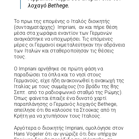
λοχαγό Bethege.
Το πρωι της επομένης ο Ιταλός διοικητής
(συνταγματάρχης) Impriani, αν και πήρε θέση
μέσα στα χωράφια εναντίον των Γερμανών
αναγκάστηκε να υποχωρήσει. Τις επόμενες
μέρες οι Γερμανοί εκμεταλεύτηκαν την αδράνεια
των Ιταλών και σταθεροποίησαν τις θέσεις
τους.
Ο Impriani αρνήθηκε σε πρώτη φάση να
παραδώσει τα όπλα και το νησί στους
Γερμανούς, είχε ήδη ανακοινωθεί η ανακωχή της
Ιταλίας με τους συμμάχους (το βράδυ της 8ης
Σεπτ. από το ραδιοφωνικό σταθμό της Ρώμης).
Όπως φαίνεται έπαιξε ένα δυνατό χαρτί
παραπλάνησης ο Γερμανός λοχαγός Bethege,
απείλησε ότι θα καλούσε τα Στούκας από τη
Κρήτη για να χτυπήσουν τους Ιταλούς.
Αργότερα ο διοικητής Impriani, ομολόγησε στον
Hans Vogeler ότι αν γνώριζε ότι δεν υπήρχαν