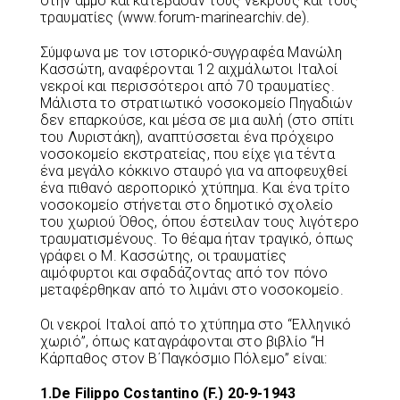
στην άμμο και κατέβασαν τους νεκρούς και τους
τραυματίες (www.forum-marinearchiv.de).
Σύμφωνα με τον ιστορικό-συγγραφέα Μανώλη
Κασσώτη, αναφέρονται 12 αιχμάλωτοι Ιταλοί
νεκροί και περισσότεροι από 70 τραυματίες.
Μάλιστα το στρατιωτικό νοσοκομείο Πηγαδιών
δεν επαρκούσε, και μέσα σε μια αυλή (στο σπίτι
του Λυριστάκη), αναπτύσσεται ένα πρόχειρο
νοσοκομείο εκστρατείας, που είχε για τέντα
ένα μεγάλο κόκκινο σταυρό για να αποφευχθεί
ένα πιθανό αεροπορικό χτύπημα. Και ένα τρίτο
νοσοκομείο στήνεται στο δημοτικό σχολείο
του χωριού Όθος, όπου έστειλαν τους λιγότερο
τραυματισμένους. Το θέαμα ήταν τραγικό, όπως
γράφει ο Μ. Κασσώτης, οι τραυματίες
αιμόφυρτοι και σφαδάζοντας από τον πόνο
μεταφέρθηκαν από το λιμάνι στο νοσοκομείο.
Οι νεκροί Ιταλοί από το χτύπημα στο “Ελληνικό
χωριό”, όπως καταγράφονται στο βιβλίο “Η
Κάρπαθος στον Β΄Παγκόσμιο Πόλεμο” είναι:
1.De Filippo Costantino (F.) 20-9-1943