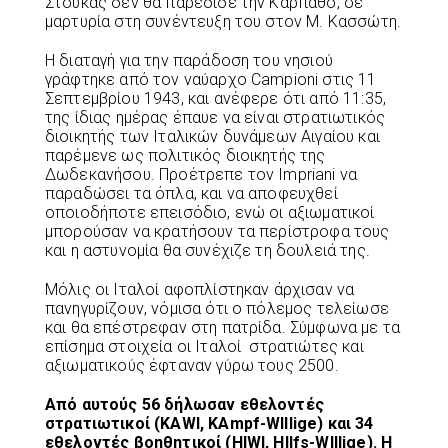
Στούκας δεν θα παρέδιδε την Κάρπαθο, σε
μαρτυρία στη συνέντευξη του στον Μ. Κασσώτη.
Η διαταγή για την παράδοση του νησιού
γράφτηκε από τον ναύαρχο Campioni στις 11
Σεπτεμβρίου 1943, και ανέφερε ότι από 11:35,
της ίδιας ημέρας έπαυε να είναι στρατιωτικός
διοικητής των Ιταλικών δυνάμεων Αιγαίου και
παρέμενε ως πολιτικός διοικητής της
Δωδεκανήσου. Προέτρεπε τον Impriani να
παραδώσει τα όπλα, και να αποφευχθεί
οποιοδήποτε επεισόδιο, ενώ οι αξιωματικοί
μπορούσαν να κρατήσουν τα περίστροφα τους
και η αστυνομία θα συνέχιζε τη δουλειά της.
Μόλις οι Ιταλοί αφοπλίστηκαν άρχισαν να
πανηγυρίζουν, νόμισα ότι ο πόλεμος τελείωσε
και θα επέστρεφαν στη πατρίδα. Σύμφωνα με τα
επίσημα στοιχεία οι Ιταλοί στρατιώτες και
αξιωματικούς έφταναν γύρω τους 2500.
Από αυτούς 56 δήλωσαν εθελοντές
στρατιωτικοί (KAWI, KAmpf-WIllige) και 34
εθελοντές βοηθητικοί (HIWI, HIlfs-WIllige). Η