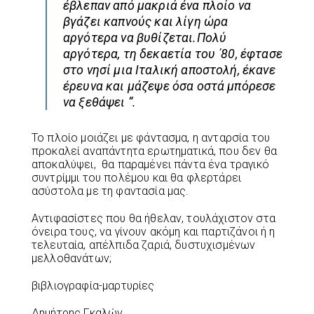
έβλεπαν από μακριά ένα πλοίο να
βγάζει καπνούς και λίγη ώρα
αργότερα να βυθίζεται.Πολύ
αργότερα, τη δεκαετία του ΄80, έφτασε
στο νησί μια Ιταλική αποστολή, έκανε
έρευνα και μάζεψε όσα οστά μπόρεσε
να ξεθάψει “.
Το πλοίο μοιάζει με φάντασμα, η ανταρσία του
προκαλεί αναπάντητα ερωτηματικά, που δεν θα
αποκαλύψει, θα παραμένει πάντα ένα τραγικό
συντρίμμι του πολέμου και θα φλερτάρει
ασύστολα με τη φαντασία μας.
Αντιφασίστες που θα ήθελαν, τουλάχιστον στα
όνειρα τους, να γίνουν ακόμη και παρτιζάνοι ή η
τελευταία, απέλπιδα ζαριά, δυστυχισμένων
μελλοθανάτων;
βιβλιογραφία-μαρτυρίες
Δημήτρης Γκαλών