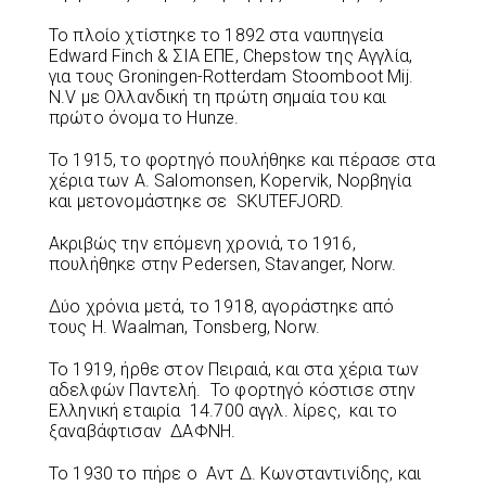
Το πλοίο χτίστηκε το 1892 στα ναυπηγεία
Edward Finch & ΣΙΑ ΕΠΕ, Chepstow της Αγγλία,
για τους Groningen-Rotterdam Stoomboot Mij.
N.V με Ολλανδική τη πρώτη σημαία του και
πρώτο όνομα το Hunze.
Το 1915, το φορτηγό πουλήθηκε και πέρασε στα
χέρια των Α. Salomonsen, Kopervik, Νορβηγία
και μετονομάστηκε σε SKUTEFJORD.
Ακριβώς την επόμενη χρονιά, το 1916,
πουλήθηκε στην Pedersen, Stavanger, Norw.
Δύο χρόνια μετά, το 1918, αγοράστηκε από
τους H. Waalman, Tοnsberg, Norw.
Το 1919, ήρθε στον Πειραιά, και στα χέρια των
αδελφών Παντελή. Το φορτηγό κόστισε στην
Ελληνική εταιρία 14.700 αγγλ. λίρες, και το
ξαναβάφτισαν ΔΑΦΝΗ.
Το 1930 το πήρε ο Αντ Δ. Κωνσταντινίδης, και