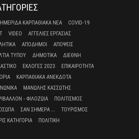
ΑΤΗΓΟΡΙΕΣ
 ΗΜΕΡΊΔΑ ΚΑΡΠΑΘΙΑΚΆ ΝΈΑ
COVID-19
T
VIDEO
ΑΓΓΕΛΊΕΣ ΕΡΓΑΣΊΑΣ
ΛΗΤΙΚΆ
ΑΠΌΔΗΜΟΙ
ΑΠΌΨΕΙΣ
ΛΤΊΑ ΤΎΠΟΥ
ΔΗΜΟΤΙΚΆ
ΔΙΕΘΝΉ
ΚΑΣΤΙΚΌ
ΕΚΛΟΓΈΣ 2023
ΕΠΙΚΑΙΡΌΤΗΤΑ
ΤΟΡΊΑ
ΚΑΡΠΑΘΙΑΚΆ ΑΝΈΚΔΟΤΑ
ΙΝΩΝΙΚΆ
ΜΑΝΏΛΗΣ ΚΑΣΣΏΤΗΣ
ΡΙΒΆΛΛΟΝ - ΦΙΛΟΖΩΊΑ
ΠΟΛΙΤΙΣΜΌΣ
ΌΣΩΠΑ
ΣΑΝ ΣΉΜΕΡΑ ...
ΤΟΥΡΙΣΜΌΣ
ΡΊΣ ΚΑΤΗΓΟΡΊΑ
ΠΟΛΙΤΙΚΉ