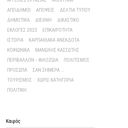
ΑΠΌΔΗΜΟΙ
ΑΠΌΨΕΙΣ
ΔΕΛΤΊΑ ΤΎΠΟΥ
ΔΗΜΟΤΙΚΆ
ΔΙΕΘΝΉ
ΔΙΚΑΣΤΙΚΌ
ΕΚΛΟΓΈΣ 2023
ΕΠΙΚΑΙΡΌΤΗΤΑ
ΙΣΤΟΡΊΑ
ΚΑΡΠΑΘΙΑΚΆ ΑΝΈΚΔΟΤΑ
ΚΟΙΝΩΝΙΚΆ
ΜΑΝΏΛΗΣ ΚΑΣΣΏΤΗΣ
ΠΕΡΙΒΆΛΛΟΝ - ΦΙΛΟΖΩΊΑ
ΠΟΛΙΤΙΣΜΌΣ
ΠΡΌΣΩΠΑ
ΣΑΝ ΣΉΜΕΡΑ ...
ΤΟΥΡΙΣΜΌΣ
ΧΩΡΊΣ ΚΑΤΗΓΟΡΊΑ
ΠΟΛΙΤΙΚΉ
Καιρός