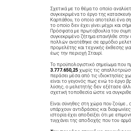
Σχετικά με το θέμα το οποίο αναλύ
συγκεκριμένα το έργο της κατασκευη
Καρπάθου, το οποίο αποτελεί ένα σημ
το οποίο δεν έχει γίνει μέχρι και ση
Πρόσφατα με πρωτοβουλία του συμπα
συγκεκριμένο ζήτημα επανήλθε στην 
πολλών ανατέθηκε σε αρμόδιο μελετ
προμελέτης και τεχνικής έκθεσης για
έως την περιοχή Σταυρί.
Το προϋπολογιστικό σημείωμα που π
3.777.650,25
χωρίς τις απαλλοτριώσ
περάσει μέσα από τις ιδιοκτησίες χω
είναι το γεγονός πως ενώ το έργο β
λύσης, ο μελετητής δεν εξέτασε άλ
σχετική τοποθεσία ώστε να συγκριθε
Είναι σύνηθες στη χώρα που ζούμε , 
υπάρχουν αντιδράσεις και διαφωνίες.
ιστορία έχει αποδείξει ότι με επιμο
τυγχάνει της αποδοχής που του αρμό