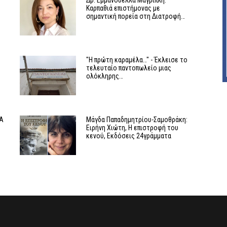
Δρ. Εμμανουέλλα Μαγριπλή:
Καρπαθιά επιστήμονας με
σημαντική πορεία στη Διατροφή…
"Η πρώτη καραμέλα…" - Έκλεισε το
τελευταίο παντοπωλείο μιας
ολόκληρης…
ΘΑ
Μάγδα Παπαδημητρίου-Σαμοθράκη:
Ειρήνη Χιώτη, Η επιστροφή του
κενού, Εκδόσεις 24γράμματα