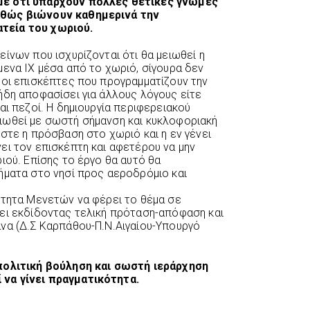
ε ότι υπάρχουν πολλές θετικές γνώμες
αθώς βιώνουν καθημερινά την
εία του χωριού.
ίνων που ισχυρίζονται ότι θα μειωθεί η
ενα ΙΧ μέσα από το χωριό, σίγουρα δεν
ς οι επισκέπτες που προγραμματίζουν την
́δη αποφασίσει για άλλους λόγους είτε
αι πεζοί. Η δημιουργία περιφερειακού
ιωθεί με σωστή σήμανση και κυκλοφοριακή
́στε η πρόσβαση στο χωριό και η εν γένει
ει τον επισκέπτη και αφετέρου να μην
ού. Επίσης το έργο θα αυτό θα
ήματα στο νησί προς αεροδρόμιο και
ότητα Μενετών να φέρει το θέμα σε
ει εκδίδοντας τελική πρόταση-απόφαση και
ανα (Δ.Σ Καρπάθου-Π.Ν.Αιγαίου-Υπουργό
 πολιτική βούληση και σωστή ιεράρχηση
 να γίνει πραγματικότητα.