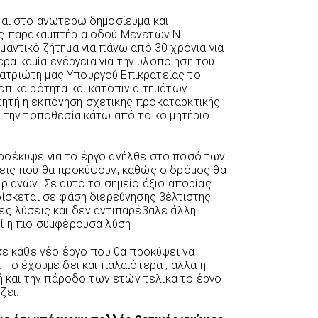
εται στο ανωτέρω δημοσίευμα και
́ς παρακαμπτήρια οδού Μενετών Ν.
αντικό ζήτημα για πάνω από 30 χρόνια για
́μερα καμία ενέργεια για την υλοποίηση του.
τριώτη μας Υπουργού Επικρατείας το
επικαιρότητα και κατόπιν αιτημάτων
ητή η εκπόνηση σχετικής προκαταρκτικής
 την τοποθεσία κάτω από το κοιμητήριο
ροέκυψε για το έργο ανήλθε στο ποσό των
εις που θα προκύψουν, καθώς ο δρόμος θα
ριανών. Σε αυτό το σημείο άξιο απορίας
ρίσκεται σε φάση διερεύνησης βέλτιστης
λες λύσεις και δεν αντιπαρέβαλε άλλη
ί η πιο συμφέρουσα λύση
σε κάθε νέο έργο που θα προκύψει να
 Το έχουμε δει και παλαιότερα , αλλά η
νή και την πάροδο των ετών τελικά το έργο
ζει.