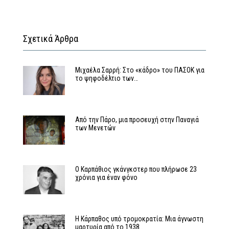
Σχετικά Άρθρα
Μιχαέλα Σαρρή: Στο «κάδρο» του ΠΑΣΟΚ για
το ψηφοδέλτιο των…
Από την Πάρο, μια προσευχή στην Παναγιά
των Μενετών
Ο Καρπάθιος γκάνγκστερ που πλήρωσε 23
χρόνια για έναν φόνο
Η Κάρπαθος υπό τρομοκρατία: Μια άγνωστη
μαρτυρία από το 1938…