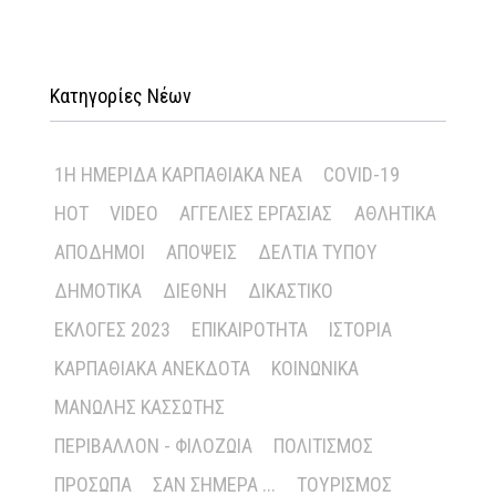
Κατηγορίες Νέων
1Η ΗΜΕΡΊΔΑ ΚΑΡΠΑΘΙΑΚΆ ΝΈΑ
COVID-19
HOT
VIDEO
ΑΓΓΕΛΊΕΣ ΕΡΓΑΣΊΑΣ
ΑΘΛΗΤΙΚΆ
ΑΠΌΔΗΜΟΙ
ΑΠΌΨΕΙΣ
ΔΕΛΤΊΑ ΤΎΠΟΥ
ΔΗΜΟΤΙΚΆ
ΔΙΕΘΝΉ
ΔΙΚΑΣΤΙΚΌ
ΕΚΛΟΓΈΣ 2023
ΕΠΙΚΑΙΡΌΤΗΤΑ
ΙΣΤΟΡΊΑ
ΚΑΡΠΑΘΙΑΚΆ ΑΝΈΚΔΟΤΑ
ΚΟΙΝΩΝΙΚΆ
ΜΑΝΏΛΗΣ ΚΑΣΣΏΤΗΣ
ΠΕΡΙΒΆΛΛΟΝ - ΦΙΛΟΖΩΊΑ
ΠΟΛΙΤΙΣΜΌΣ
ΠΡΌΣΩΠΑ
ΣΑΝ ΣΉΜΕΡΑ ...
ΤΟΥΡΙΣΜΌΣ