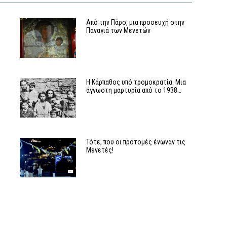
Από την Πάρο, μια προσευχή στην
Παναγιά των Μενετών
Η Κάρπαθος υπό τρομοκρατία: Μια
άγνωστη μαρτυρία από το 1938…
Τότε, που οι προτομές ένωναν τις
Μενετές!