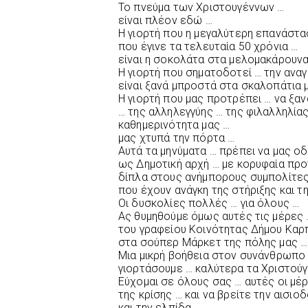
Το πνεύμα των Χριστουγέννων …
είναι πλέον εδώ …
Η γιορτή που η μεγαλύτερη επανάστα
που έγινε τα τελευταία 50 χρόνια …
είναι η σοκολάτα στα μελομακάρουνα
Η γιορτή που σηματοδοτεί … την ανα
είναι ξανά μπροστά στα σκαλοπάτια 
Η γιορτή που μας προτρέπει … να ξα
… της αλληλεγγύης … της φιλαλληλίας
καθημερινότητα μας …
μας χτυπά την πόρτα …
Αυτά τα μηνύματα … πρέπει να μας ο
ως Δημοτική αρχή … με κορυφαία προ
δίπλα στους ανήμπορους συμπολίτες
που έχουν ανάγκη της στήριξης και 
Οι δυσκολίες πολλές … για όλους …
Ας θυμηθούμε όμως αυτές τις μέρες
του γραφείου Κοινότητας Δήμου Καρ
στα σούπερ Μάρκετ της πόλης μας …
Μια μικρή βοήθεια στον συνάνθρωπο 
γιορτάσουμε … καλύτερα τα Χριστούγ
Εύχομαι σε όλους σας … αυτές οι μ
της κρίσης … και να βρείτε την αισιο
και την ελπίδα …