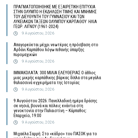
ΠΡΑΓΜΑΤΟΠΟΙΗΘΗΚΕ ΜΕ ΕΞΑΙΡΕΤΙΚΗ ΕΠΙΤΥΧΙΑ
ΣΤΗΝ ΟΛΥΜΠΟ Η ΕΚΔΗΛΩΣΗ ΤΙΜΗΣ ΚΑΙ ΜΝΗΜΗΣ
ΤΟΥ ΔΙΕΥΘΥΝΤΗ ΤΟΥ ΓΥΜΝΑΣΙΟΥ ΚΑΙ ΤΩΝ
ΛΥΚΕΙΑΚΩΝ ΤΑΞΕΩΝ ΟΛΥΜΠΟΥ ΚΑΡΠΑΘΟΥ ΗΛΙΑ
ΓΕΩΡ. ΛΙΓΝΟΥ (1961-2024)
9 Αυγούστου, 2026
Απαγορεύεται μέχρι νεωτέρας η πρόσβαση στο
Αρδάνι Καρπάθου λόγω πιθανής ύπαρξης
πυρομαχικών
9 Αυγούστου, 2026
ΙΜΜΑΚΟΛΑΤΑ: 300 ΜΙΛΙΑ ΕΛΕΥΘΕΡΙΑΣ Ο άθλος
μιας μικρής καρπάθικης βάρκας δίπλα στα μεγάλα
θαλασσινά εγχειρήματα της Ιστορίας
9 Αυγούστου, 2026
9 Αυγούστου 2026: Πανελλαδική ημέρα δράσης
σε νησιά, βουνά και πόλεις ενάντια στη
γενοκτονία στην Παλαιστίνη – Κάρπαθος:
Επαρχείο, 19:00
9 Αυγούστου, 2026
Μιχαέλα Σαρρή: Στο «κάδρο» του ΠΑΣΟΚ για το