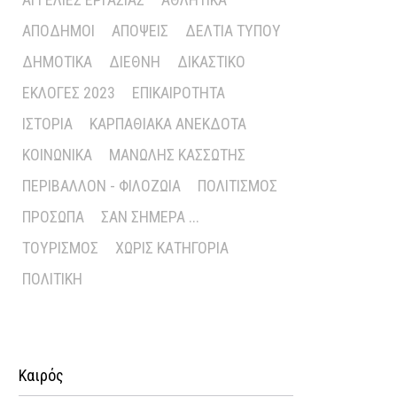
ΑΠΌΔΗΜΟΙ
ΑΠΌΨΕΙΣ
ΔΕΛΤΊΑ ΤΎΠΟΥ
ΔΗΜΟΤΙΚΆ
ΔΙΕΘΝΉ
ΔΙΚΑΣΤΙΚΌ
ΕΚΛΟΓΈΣ 2023
ΕΠΙΚΑΙΡΌΤΗΤΑ
ΙΣΤΟΡΊΑ
ΚΑΡΠΑΘΙΑΚΆ ΑΝΈΚΔΟΤΑ
ΚΟΙΝΩΝΙΚΆ
ΜΑΝΏΛΗΣ ΚΑΣΣΏΤΗΣ
ΠΕΡΙΒΆΛΛΟΝ - ΦΙΛΟΖΩΊΑ
ΠΟΛΙΤΙΣΜΌΣ
ΠΡΌΣΩΠΑ
ΣΑΝ ΣΉΜΕΡΑ ...
ΤΟΥΡΙΣΜΌΣ
ΧΩΡΊΣ ΚΑΤΗΓΟΡΊΑ
ΠΟΛΙΤΙΚΉ
Καιρός