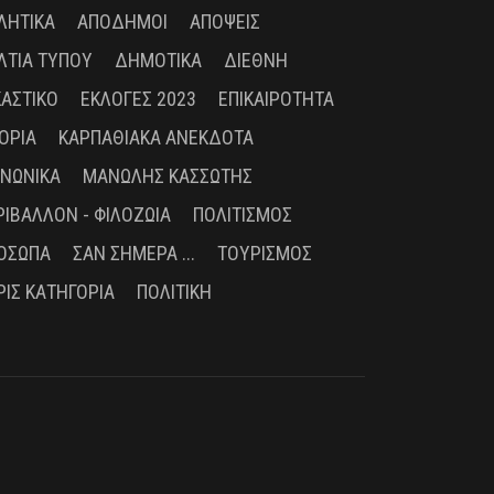
ΛΗΤΙΚΆ
ΑΠΌΔΗΜΟΙ
ΑΠΌΨΕΙΣ
ΛΤΊΑ ΤΎΠΟΥ
ΔΗΜΟΤΙΚΆ
ΔΙΕΘΝΉ
ΚΑΣΤΙΚΌ
ΕΚΛΟΓΈΣ 2023
ΕΠΙΚΑΙΡΌΤΗΤΑ
ΤΟΡΊΑ
ΚΑΡΠΑΘΙΑΚΆ ΑΝΈΚΔΟΤΑ
ΙΝΩΝΙΚΆ
ΜΑΝΏΛΗΣ ΚΑΣΣΏΤΗΣ
ΡΙΒΆΛΛΟΝ - ΦΙΛΟΖΩΊΑ
ΠΟΛΙΤΙΣΜΌΣ
ΌΣΩΠΑ
ΣΑΝ ΣΉΜΕΡΑ ...
ΤΟΥΡΙΣΜΌΣ
ΡΊΣ ΚΑΤΗΓΟΡΊΑ
ΠΟΛΙΤΙΚΉ