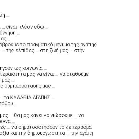
ση …
 … είναι πλέον εδώ …
γέννηση …
μας …
ναβρούμε το πραγματικό μήνυμα της αγάπης
 … της ελπίδας … στη ζωή μας … στην
δηγούν ως κοινωνία …
τεραιότητα μας να είναι … να σταθούμε
 μας …
της συμπαράστασης μας …
 … τα ΚΑΛΑΘΙΑ ΑΓΑΠΗΣ …
πάθου …
μας … θα μας κάνει να νιώσουμε … να
εννα …
έρες … να σηματοδοτήσουν το ξεπέρασμα
δοξία και την δημιουργικότητα … την αγάπη