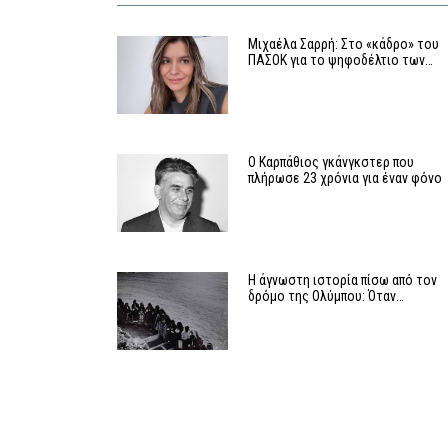
Μιχαέλα Σαρρή: Στο «κάδρο» του
ΠΑΣΟΚ για το ψηφοδέλτιο των…
Ο Καρπάθιος γκάνγκστερ που
πλήρωσε 23 χρόνια για έναν φόνο
Η άγνωστη ιστορία πίσω από τον
δρόμο της Ολύμπου: Όταν…