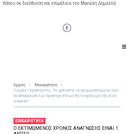
Κάσου σε διεύθυνση και επιμέλεια του Μανώλη Δημελλά
Αρχική
Επικαιρότητα
Γιώργος Γεραπετρίτης: “Αν χρειαστεί να προχωρήσουμε εκ νέου
σε απαγόρευση των δραστηριοτήτων θα το πράξουμε εάν είναι
αναγκαίο”
ΕΠΙΚΑΙΡΌΤΗΤΑ
Ο ΕΚΤΙΜΏΜΕΝΟΣ ΧΡΌΝΟΣ ΑΝΆΓΝΩΣΗΣ ΕΊΝΑΙ 1
ΛΕΠΤΌ