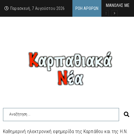
MΑΝΟΛΗΣ ΜΕΛΑΣ
ΕΚΔΗΛΩΣΗ ΤΙΜΗ
Κάθε καλοκαίρι 
Παρασκευή, 7 Αυγούστου 2026
ΡΟΉ ΆΡΘΡΩΝ
Καθημερινή ηλεκτρονική εφημερίδα της Καρπάθου και της Η.Ν.