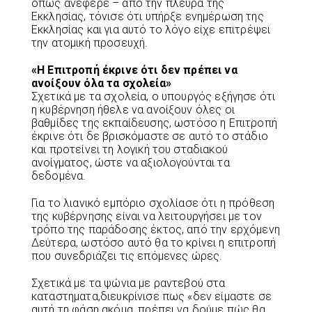
όπως ανέφερε – από την πλευρά της
Εκκλησίας, τόνισε ότι υπήρξε ενημέρωση της
Εκκλησίας και για αυτό το λόγο είχε επιτρέψει
την ατομική προσευχή.
«Η Επιτροπή έκρινε ότι δεν πρέπει να
ανοίξουν όλα τα σχολεία»
Σχετικά με τα σχολεία, ο υπουργός εξήγησε ότι
η κυβέρνηση ήθελε να ανοίξουν όλες οι
βαθμίδες της εκπαίδευσης, ωστόσο η Επιτροπή
έκρινε ότι δε βρισκόμαστε σε αυτό το στάδιο
και προτείνει τη λογική του σταδιακού
ανοίγματος, ώστε να αξιολογούνται τα
δεδομένα.
Για το λιανικό εμπόριο σχολίασε ότι η πρόθεση
της κυβέρνησης είναι να λειτουργήσει με τον
τρόπο της παράδοσης έκτος, από την ερχόμενη
Δεύτερα, ωστόσο αυτό θα το κρίνει η επιτροπή
που συνεδριάζει τις επόμενες ώρες.
Σχετικά με τα ψώνια με ραντεβού στα
καταστηματα,διευκρίνισε πως «δεν είμαστε σε
αυτή τη φάση ακόμα, πρέπει να δούμε πώς θα