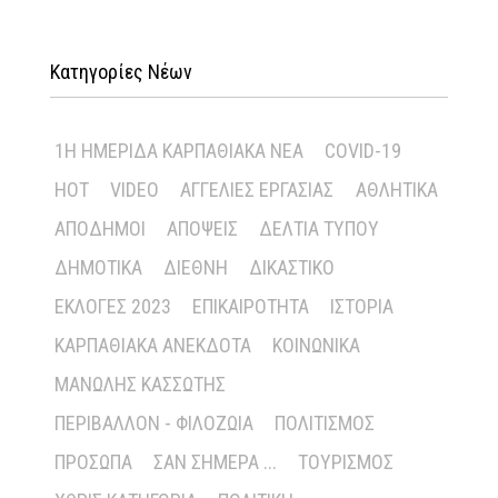
Κατηγορίες Νέων
1Η ΗΜΕΡΊΔΑ ΚΑΡΠΑΘΙΑΚΆ ΝΈΑ
COVID-19
HOT
VIDEO
ΑΓΓΕΛΊΕΣ ΕΡΓΑΣΊΑΣ
ΑΘΛΗΤΙΚΆ
ΑΠΌΔΗΜΟΙ
ΑΠΌΨΕΙΣ
ΔΕΛΤΊΑ ΤΎΠΟΥ
ΔΗΜΟΤΙΚΆ
ΔΙΕΘΝΉ
ΔΙΚΑΣΤΙΚΌ
ΕΚΛΟΓΈΣ 2023
ΕΠΙΚΑΙΡΌΤΗΤΑ
ΙΣΤΟΡΊΑ
ΚΑΡΠΑΘΙΑΚΆ ΑΝΈΚΔΟΤΑ
ΚΟΙΝΩΝΙΚΆ
ΜΑΝΏΛΗΣ ΚΑΣΣΏΤΗΣ
ΠΕΡΙΒΆΛΛΟΝ - ΦΙΛΟΖΩΊΑ
ΠΟΛΙΤΙΣΜΌΣ
ΠΡΌΣΩΠΑ
ΣΑΝ ΣΉΜΕΡΑ ...
ΤΟΥΡΙΣΜΌΣ