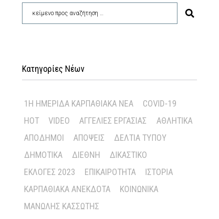
Κατηγορίες Νέων
1Η ΗΜΕΡΊΔΑ ΚΑΡΠΑΘΙΑΚΆ ΝΈΑ
COVID-19
HOT
VIDEO
ΑΓΓΕΛΊΕΣ ΕΡΓΑΣΊΑΣ
ΑΘΛΗΤΙΚΆ
ΑΠΌΔΗΜΟΙ
ΑΠΌΨΕΙΣ
ΔΕΛΤΊΑ ΤΎΠΟΥ
ΔΗΜΟΤΙΚΆ
ΔΙΕΘΝΉ
ΔΙΚΑΣΤΙΚΌ
ΕΚΛΟΓΈΣ 2023
ΕΠΙΚΑΙΡΌΤΗΤΑ
ΙΣΤΟΡΊΑ
ΚΑΡΠΑΘΙΑΚΆ ΑΝΈΚΔΟΤΑ
ΚΟΙΝΩΝΙΚΆ
ΜΑΝΏΛΗΣ ΚΑΣΣΏΤΗΣ