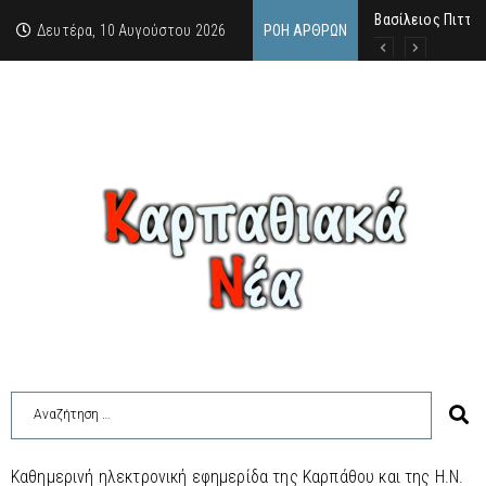
Βασίλειος Πιττάς
Σαν σήμερα, 10.8
Μανόλης Μελάς: “
Δευτέρα, 10 Αυγούστου 2026
ΡΟΉ ΆΡΘΡΩΝ
Καθημερινή ηλεκτρονική εφημερίδα της Καρπάθου και της Η.Ν.