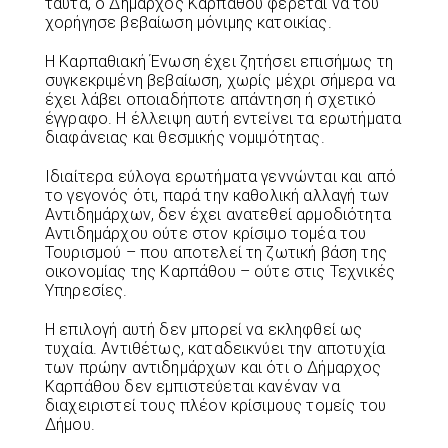
ταύτα, ο Δήμαρχος Καρπάθου φέρεται να του
χορήγησε βεβαίωση μόνιμης κατοικίας.
Η Καρπαθιακή Ένωση έχει ζητήσει επισήμως τη
συγκεκριμένη βεβαίωση, χωρίς μέχρι σήμερα να
έχει λάβει οποιαδήποτε απάντηση ή σχετικό
έγγραφο. Η έλλειψη αυτή εντείνει τα ερωτήματα
διαφάνειας και θεσμικής νομιμότητας.
Ιδιαίτερα εύλογα ερωτήματα γεννώνται και από
το γεγονός ότι, παρά την καθολική αλλαγή των
Αντιδημάρχων, δεν έχει ανατεθεί αρμοδιότητα
Αντιδημάρχου ούτε στον κρίσιμο τομέα του
Τουρισμού – που αποτελεί τη ζωτική βάση της
οικονομίας της Καρπάθου – ούτε στις Τεχνικές
Υπηρεσίες.
Η επιλογή αυτή δεν μπορεί να εκληφθεί ως
τυχαία. Αντιθέτως, καταδεικνύει την αποτυχία
των πρώην αντιδημάρχων και ότι ο Δήμαρχος
Καρπάθου δεν εμπιστεύεται κανέναν να
διαχειριστεί τους πλέον κρίσιμους τομείς του
Δήμου.