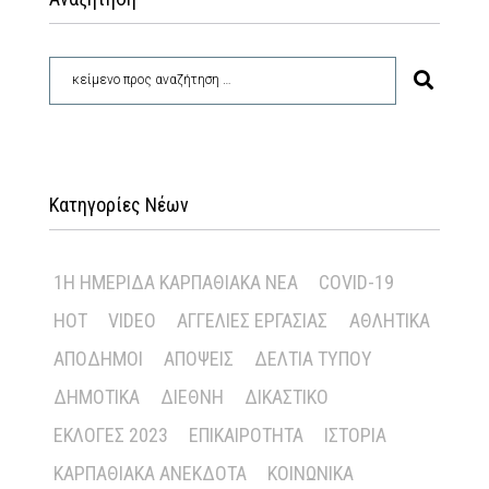
Κατηγορίες Νέων
1Η ΗΜΕΡΊΔΑ ΚΑΡΠΑΘΙΑΚΆ ΝΈΑ
COVID-19
HOT
VIDEO
ΑΓΓΕΛΊΕΣ ΕΡΓΑΣΊΑΣ
ΑΘΛΗΤΙΚΆ
ΑΠΌΔΗΜΟΙ
ΑΠΌΨΕΙΣ
ΔΕΛΤΊΑ ΤΎΠΟΥ
ΔΗΜΟΤΙΚΆ
ΔΙΕΘΝΉ
ΔΙΚΑΣΤΙΚΌ
ΕΚΛΟΓΈΣ 2023
ΕΠΙΚΑΙΡΌΤΗΤΑ
ΙΣΤΟΡΊΑ
ΚΑΡΠΑΘΙΑΚΆ ΑΝΈΚΔΟΤΑ
ΚΟΙΝΩΝΙΚΆ