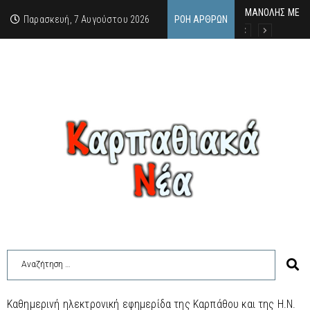
MΑΝΟΛΗΣ ΜΕΛΑΣ
ΕΚΔΗΛΩΣΗ ΤΙΜΗ
Κάθε καλοκαίρι 
Παρασκευή, 7 Αυγούστου 2026
ΡΟΉ ΆΡΘΡΩΝ
Καθημερινή ηλεκτρονική εφημερίδα της Καρπάθου και της Η.Ν.