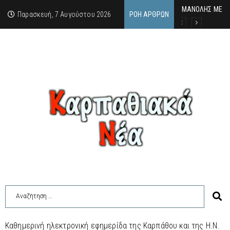
MΑΝΟΛΗΣ ΜΕΛΑΣ
ΕΚΔΗΛΩΣΗ ΤΙΜΗ
Κάθε καλοκαίρι 
Παρασκευή, 7 Αυγούστου 2026
ΡΟΉ ΆΡΘΡΩΝ
Καθημερινή ηλεκτρονική εφημερίδα της Καρπάθου και της Η.Ν.