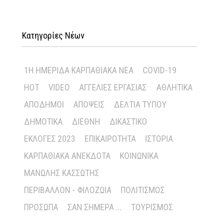
Κατηγορίες Νέων
1Η ΗΜΕΡΊΔΑ ΚΑΡΠΑΘΙΑΚΆ ΝΈΑ
COVID-19
HOT
VIDEO
ΑΓΓΕΛΊΕΣ ΕΡΓΑΣΊΑΣ
ΑΘΛΗΤΙΚΆ
ΑΠΌΔΗΜΟΙ
ΑΠΌΨΕΙΣ
ΔΕΛΤΊΑ ΤΎΠΟΥ
ΔΗΜΟΤΙΚΆ
ΔΙΕΘΝΉ
ΔΙΚΑΣΤΙΚΌ
ΕΚΛΟΓΈΣ 2023
ΕΠΙΚΑΙΡΌΤΗΤΑ
ΙΣΤΟΡΊΑ
ΚΑΡΠΑΘΙΑΚΆ ΑΝΈΚΔΟΤΑ
ΚΟΙΝΩΝΙΚΆ
ΜΑΝΏΛΗΣ ΚΑΣΣΏΤΗΣ
ΠΕΡΙΒΆΛΛΟΝ - ΦΙΛΟΖΩΊΑ
ΠΟΛΙΤΙΣΜΌΣ
ΠΡΌΣΩΠΑ
ΣΑΝ ΣΉΜΕΡΑ ...
ΤΟΥΡΙΣΜΌΣ