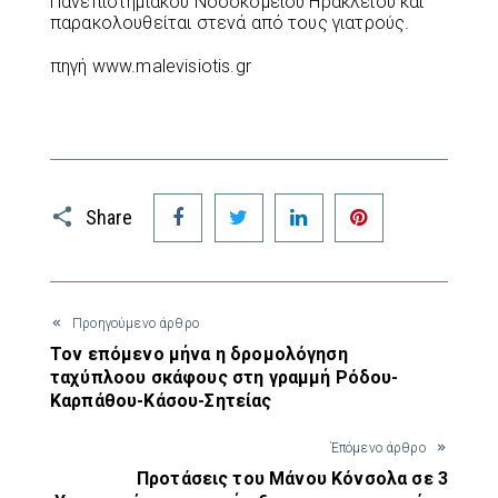
Πανεπιστημιακού Νοσοκομείου Ηρακλείου και
παρακολουθείται στενά από τους γιατρούς.
πηγή www.malevisiotis.gr
Facebook
Twitter
LinkedIn
Pinterest
Share
Προηγούμενο άρθρο
Τον επόμενο μήνα η δρομολόγηση
ταχύπλοου σκάφους στη γραμμή Ρόδου-
Καρπάθου-Κάσου-Σητείας
Έπόμενο άρθρο
Προτάσεις του Μάνου Κόνσολα σε 3