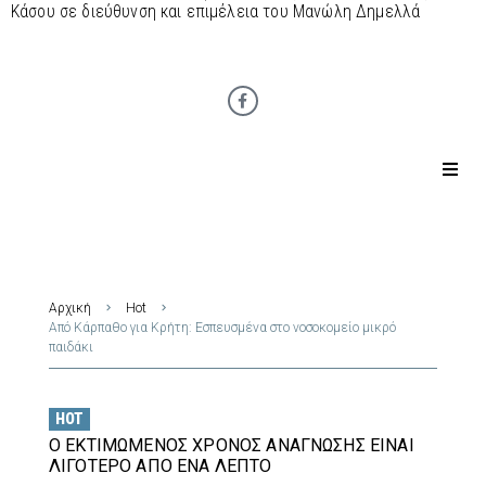
Κάσου σε διεύθυνση και επιμέλεια του Μανώλη Δημελλά
Αρχική
Hot
Από Κάρπαθο για Κρήτη: Εσπευσμένα στο νοσοκομείο μικρό
παιδάκι
HOT
Ο ΕΚΤΙΜΏΜΕΝΟΣ ΧΡΌΝΟΣ ΑΝΆΓΝΩΣΗΣ ΕΊΝΑΙ
ΛΙΓΌΤΕΡΟ ΑΠΌ ΈΝΑ ΛΕΠΤΌ