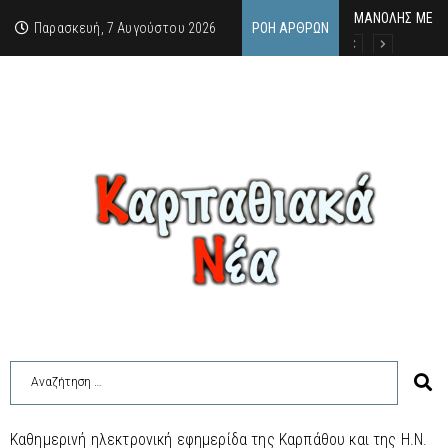
MΑΝΟΛΗΣ ΜΕΛΑΣ
ΕΚΔΗΛΩΣΗ ΤΙΜΗ
Κάθε καλοκαίρι 
Παρασκευή, 7 Αυγούστου 2026
ΡΟΉ ΆΡΘΡΩΝ
Καθημερινή ηλεκτρονική εφημερίδα της Καρπάθου και της Η.Ν.