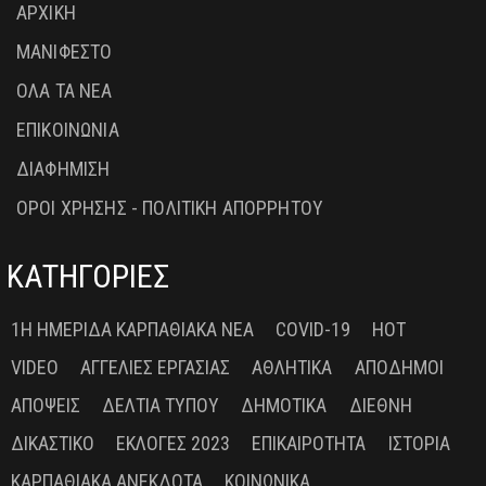
ΑΡΧΙΚΗ
ΜΑΝΙΦΕΣΤΟ
ΟΛΑ ΤΑ ΝΕΑ
ΕΠΙΚΟΙΝΩΝΙΑ
ΔΙΑΦΗΜΙΣΗ
ΟΡΟΙ ΧΡΗΣΗΣ - ΠΟΛΙΤΙΚΗ ΑΠΟΡΡΗΤΟΥ
ΚΑΤΗΓΟΡΙΕΣ
1Η ΗΜΕΡΊΔΑ ΚΑΡΠΑΘΙΑΚΆ ΝΈΑ
COVID-19
HOT
VIDEO
ΑΓΓΕΛΊΕΣ ΕΡΓΑΣΊΑΣ
ΑΘΛΗΤΙΚΆ
ΑΠΌΔΗΜΟΙ
ΑΠΌΨΕΙΣ
ΔΕΛΤΊΑ ΤΎΠΟΥ
ΔΗΜΟΤΙΚΆ
ΔΙΕΘΝΉ
ΔΙΚΑΣΤΙΚΌ
ΕΚΛΟΓΈΣ 2023
ΕΠΙΚΑΙΡΌΤΗΤΑ
ΙΣΤΟΡΊΑ
ΚΑΡΠΑΘΙΑΚΆ ΑΝΈΚΔΟΤΑ
ΚΟΙΝΩΝΙΚΆ