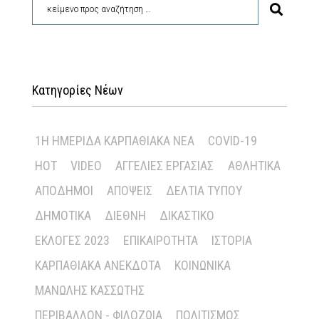
Κατηγορίες Νέων
1Η ΗΜΕΡΊΔΑ ΚΑΡΠΑΘΙΑΚΆ ΝΈΑ
COVID-19
HOT
VIDEO
ΑΓΓΕΛΊΕΣ ΕΡΓΑΣΊΑΣ
ΑΘΛΗΤΙΚΆ
ΑΠΌΔΗΜΟΙ
ΑΠΌΨΕΙΣ
ΔΕΛΤΊΑ ΤΎΠΟΥ
ΔΗΜΟΤΙΚΆ
ΔΙΕΘΝΉ
ΔΙΚΑΣΤΙΚΌ
ΕΚΛΟΓΈΣ 2023
ΕΠΙΚΑΙΡΌΤΗΤΑ
ΙΣΤΟΡΊΑ
ΚΑΡΠΑΘΙΑΚΆ ΑΝΈΚΔΟΤΑ
ΚΟΙΝΩΝΙΚΆ
ΜΑΝΏΛΗΣ ΚΑΣΣΏΤΗΣ
ΠΕΡΙΒΆΛΛΟΝ - ΦΙΛΟΖΩΊΑ
ΠΟΛΙΤΙΣΜΌΣ