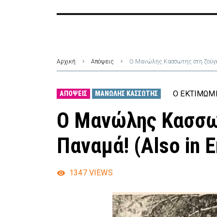
Αρχική
Απόψεις
Ο Μανώλης Κασσωτης στη ζούγκλα
Ο ΕΚΤΙΜΏΜ
ΑΠΌΨΕΙΣ
ΜΑΝΏΛΗΣ ΚΑΣΣΏΤΗΣ
Ο Μανώλης Κασσω
Παναμά! (Also in E
1347
VIEWS