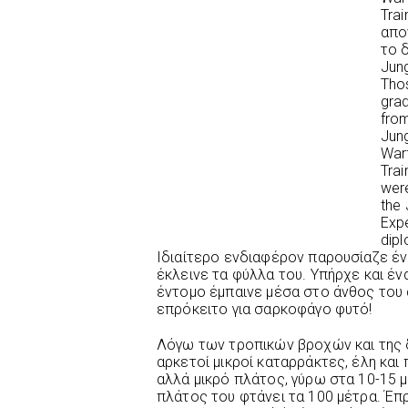
Trai
απο
το 
Jung
Tho
gra
fro
Jun
War
Trai
wer
the 
Exp
dip
Ιδιαίτερο ενδιαφέρον παρουσίαζε έν
έκλεινε τα φύλλα του. Υπήρχε και έ
έντομο έμπαινε μέσα στο άνθος του 
επρόκειτο για σαρκοφάγο φυτό!
Λόγω των τροπικών βροχών και της
αρκετοί μικροί καταρράκτες, έλη και
αλλά μικρό πλάτος, γύρω στα 10-15 
πλάτος του φτάνει τα 100 μέτρα. Έπρ