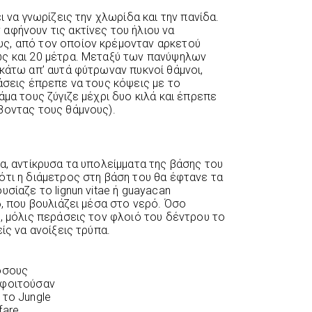
ι να γνωρίζεις την χλωρίδα και την πανίδα.
αφήνουν τις ακτίνες του ήλιου να
ς, από τον οποίον κρέμονταν αρκετού
ως και 20 μέτρα. Μεταξύ των πανύψηλων
κάτω απ’ αυτά φύτρωναν πυκνοί θάμνοι,
άσεις έπρεπε να τους κόψεις με το
άμα τους ζύγιζε μέχρι δυο κιλά και έπρεπε
βοντας τους θάμνους).
α, αντίκρυσα τα υπολείμματα της βάσης του
ότι η διάμετρος στη βάση του θα έφτανε τα
σίαζε το lignun vitae ή guayacan
6, που βουλιάζει μέσα στο νερό. Όσο
, μόλις περάσεις τον φλοιό του δέντρου το
ίς να ανοίξεις τρύπα.
όσους
φοιτούσαν
 το Jungle
fare