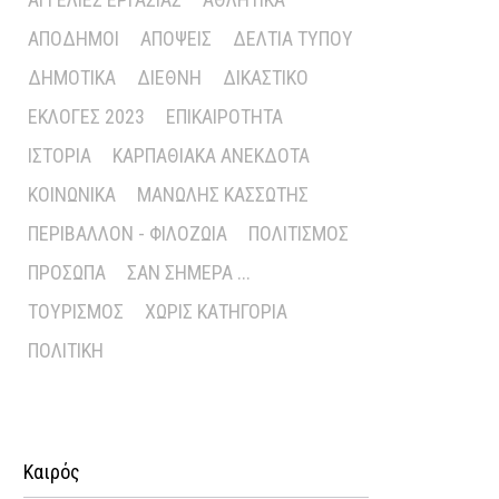
ΑΠΌΔΗΜΟΙ
ΑΠΌΨΕΙΣ
ΔΕΛΤΊΑ ΤΎΠΟΥ
ΔΗΜΟΤΙΚΆ
ΔΙΕΘΝΉ
ΔΙΚΑΣΤΙΚΌ
ΕΚΛΟΓΈΣ 2023
ΕΠΙΚΑΙΡΌΤΗΤΑ
ΙΣΤΟΡΊΑ
ΚΑΡΠΑΘΙΑΚΆ ΑΝΈΚΔΟΤΑ
ΚΟΙΝΩΝΙΚΆ
ΜΑΝΏΛΗΣ ΚΑΣΣΏΤΗΣ
ΠΕΡΙΒΆΛΛΟΝ - ΦΙΛΟΖΩΊΑ
ΠΟΛΙΤΙΣΜΌΣ
ΠΡΌΣΩΠΑ
ΣΑΝ ΣΉΜΕΡΑ ...
ΤΟΥΡΙΣΜΌΣ
ΧΩΡΊΣ ΚΑΤΗΓΟΡΊΑ
ΠΟΛΙΤΙΚΉ
Καιρός