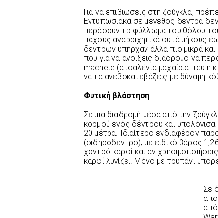
Για να επιβιώσεις στη ζούγκλα, πρέπε
Εντυπωσιακά σε μέγεθος δέντρα δεν 
περάσουν το φύλλωμα του θόλου του
πάχους αναρριχητικά φυτά μήκους έ
δέντρων υπήρχαν άλλα πιο μικρά και 
που για να ανοίξεις διάδρομο να περ
machete (ατσαλένια μαχαίρια που η κ
να τα ανεβοκατεβάζεις με δύναμη κό
Φυτική βλάστηση
Σε μια διαδρομή μέσα από την ζούγκλ
κορμού ενός δέντρου και υπολόγισα 
20 μέτρα. Ιδιαίτερο ενδιαφέρον παρου
(σιδηρόδεντρο), με ειδικό βάρος 1,2
χοντρό καρφί και αν χρησιμοποιήσεις
καρφί λυγίζει. Μόνο με τρυπάνι μπορε
Σε 
απο
από
War