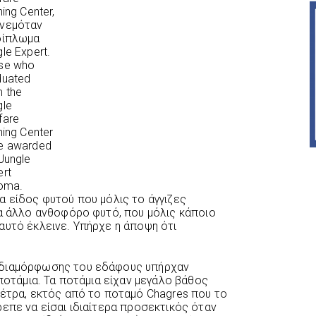
ning Center,
νεμόταν
δίπλωμα
le Expert.
se who
duated
m the
gle
fare
ning Center
e awarded
Jungle
ert
loma.
α είδος φυτού που μόλις το άγγιζες
να άλλο ανθοφόρο φυτό, που μόλις κάποιο
αυτό έκλεινε. Υπήρχε η άποψη ότι
 διαμόρφωσης του εδάφους υπήρχαν
 ποτάμια. Τα ποτάμια είχαν μεγάλο βάθος
μέτρα, εκτός από το ποταμό Chagres που το
επε να είσαι ιδιαίτερα προσεκτικός όταν