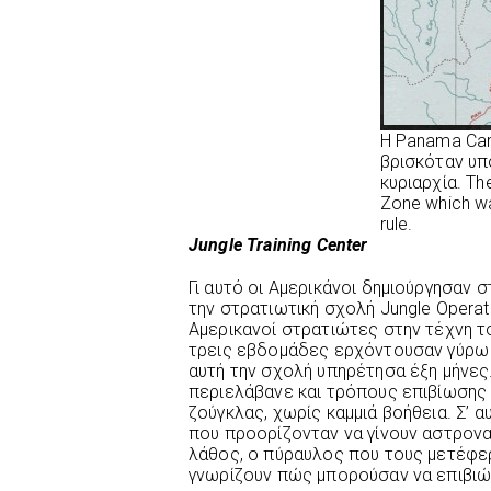
Η Panama Can
βρισκόταν υπ
κυριαρχία. T
Zone which w
rule.
Jungle
Training
Center
Γι αυτό οι Αμερικάνοι δημιούργησαν 
την στρατιωτική σχολή Jungle Operati
Αμερικανοί στρατιώτες στην τέχνη 
τρεις εβδομάδες ερχόντουσαν γύρω 
αυτή την σχολή υπηρέτησα έξη μήνες.
περιελάβανε και τρόπους επιβίωσης
ζούγκλας, χωρίς καμμιά βοήθεια. Σ’ 
που προορίζονταν να γίνουν αστρονα
λάθος, ο πύραυλος που τους μετέφε
γνωρίζουν πώς μπορούσαν να επιβιώ