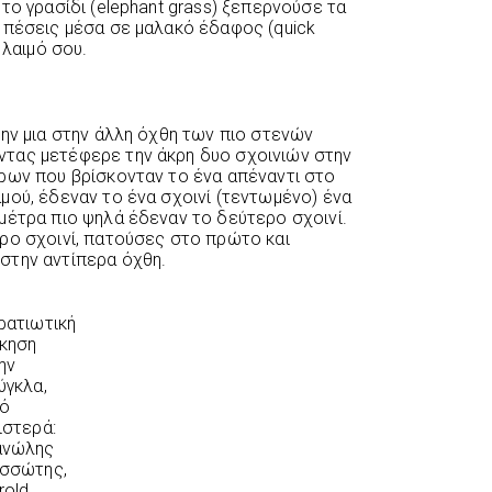
το γρασίδι (elephant grass) ξεπερνούσε τα
 πέσεις μέσα σε μαλακό έδαφος (quick
 λαιμό σου.
την μια στην άλλη όχθη των πιο στενών
τας μετέφερε την άκρη δυο σχοινιών στην
ρων που βρίσκονταν το ένα απέναντι στο
μού, έδεναν το ένα σχοινί (τεντωμένο) ένα
μέτρα πιο ψηλά έδεναν το δεύτερο σχοινί.
ρο σχοινί, πατούσες στο πρώτο και
στην αντίπερα όχθη.
ρατιωτική
κηση
ην
ύγκλα,
ό
ιστερά:
νώλης
σσώτης,
rold