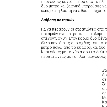
περνούσες κοντά ή μέσα από τα έλη, 
δυο μέτρα και ξαφνικά μπορούσες να
sand) και η λάσπη να φθάσει μέχρι το
Διάβαση ποταμιών
Για να περάσουν οι στρατιώτες από 
ποταμιών ένας στρατιώτης κολυμπών
απέναντι όχθη. Στον κορμό δυο δέντ
άλλο κοντά στις δυο όχθες του ποτα
μέτρο πάνω από το έδαφος, και δυο 
Κρατούσες με τα χέρια σου το δεύτε
περπατώντας με το πλάι περνούσες 
Στ
άσ
στ
ζο
απ
αρ
Μα
Κα
Ha