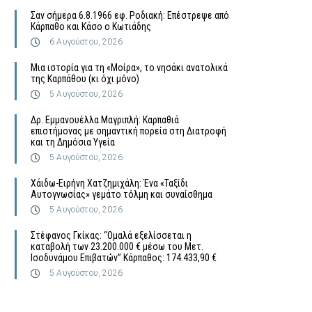
Σαν σήμερα 6.8.1966 εφ. Ροδιακή: Επέστρεψε από
Κάρπαθο και Κάσο ο Κωτιάδης
6 Αυγούστου, 2026
Μια ιστορία για τη «Μοίρα», το νησάκι ανατολικά
της Καρπάθου (κι όχι μόνο)
5 Αυγούστου, 2026
Δρ. Εμμανουέλλα Μαγριπλή: Καρπαθιά
επιστήμονας με σημαντική πορεία στη Διατροφή
και τη Δημόσια Υγεία
5 Αυγούστου, 2026
Χάιδω-Ειρήνη Χατζημιχάλη: Ένα «Ταξίδι
Αυτογνωσίας» γεμάτο τόλμη και συναίσθημα
5 Αυγούστου, 2026
Στέφανος Γκίκας: “Ομαλά εξελίσσεται η
καταβολή των 23.200.000 € μέσω του Μετ.
Ισοδυνάμου Επιβατών” Κάρπαθος: 174.433,90 €
5 Αυγούστου, 2026