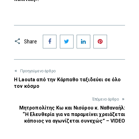
Facebook
Twitter
LinkedIn
Pinterest
Share
Προηγούμενο άρθρο
Η Laouta από την Κάρπαθο ταξιδεύει σε όλο
τον κόσμο
Έπόμενο άρθρο
Μητροπολίτης Κω και Νισύρου κ. Ναθαναήλ:
“Η Ελευθερία για να παραμείνει χρειάζεται
κάποιος να αγωνίζεται συνεχώς” – VIDEO