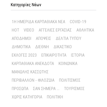
Κατηγορίες Νέων
1Η ΗΜΕΡΊΔΑ ΚΑΡΠΑΘΙΑΚΆ ΝΈΑ
COVID-19
HOT
VIDEO
ΑΓΓΕΛΊΕΣ ΕΡΓΑΣΊΑΣ
ΑΘΛΗΤΙΚΆ
ΑΠΌΔΗΜΟΙ
ΑΠΌΨΕΙΣ
ΔΕΛΤΊΑ ΤΎΠΟΥ
ΔΗΜΟΤΙΚΆ
ΔΙΕΘΝΉ
ΔΙΚΑΣΤΙΚΌ
ΕΚΛΟΓΈΣ 2023
ΕΠΙΚΑΙΡΌΤΗΤΑ
ΙΣΤΟΡΊΑ
ΚΑΡΠΑΘΙΑΚΆ ΑΝΈΚΔΟΤΑ
ΚΟΙΝΩΝΙΚΆ
ΜΑΝΏΛΗΣ ΚΑΣΣΏΤΗΣ
ΠΕΡΙΒΆΛΛΟΝ - ΦΙΛΟΖΩΊΑ
ΠΟΛΙΤΙΣΜΌΣ
ΠΡΌΣΩΠΑ
ΣΑΝ ΣΉΜΕΡΑ ...
ΤΟΥΡΙΣΜΌΣ
ΧΩΡΊΣ ΚΑΤΗΓΟΡΊΑ
ΠΟΛΙΤΙΚΉ