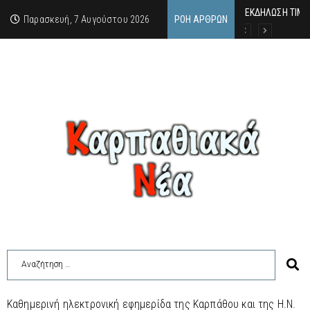
ΕΚΔΗΛΩΣΗ ΤΙΜΗ
Κάθε καλοκαίρι 
Οι δύο όψεις τ
Παρασκευή, 7 Αυγούστου 2026
ΡΟΉ ΆΡΘΡΩΝ
Καθημερινή ηλεκτρονική εφημερίδα της Καρπάθου και της Η.Ν.