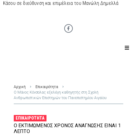
Κάσου σε διεύθυνση και επιμέλεια του Μανώλη Δημελλά
Αρχική
Επικαιρότητα
Ο Μάνος Κόνσολας εξελέγη καθηγητής στη Σχολή
Ανθρωπιστικών Επιστημών του Πανεπιστημίου Αιγαίου
ΕΠΙΚΑΙΡΌΤΗΤΑ
Ο ΕΚΤΙΜΏΜΕΝΟΣ ΧΡΌΝΟΣ ΑΝΆΓΝΩΣΗΣ ΕΊΝΑΙ 1
ΛΕΠΤΌ