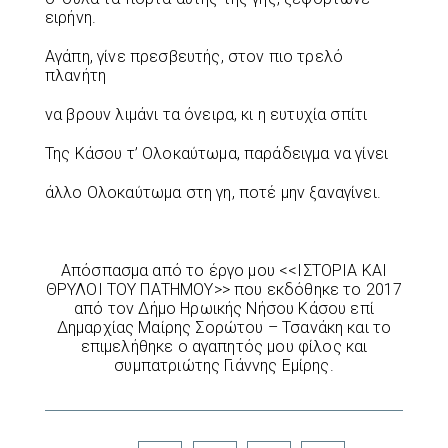
ειρήνη.
Αγάπη, γίνε πρεσβευτής, στον πιο τρελό
πλανήτη
να βρουν λιμάνι τα όνειρα, κι η ευτυχία σπίτι
Της Κάσου τ’ Ολοκαύτωμα, παράδειγμα να γίνει
άλλο Ολοκαύτωμα στη γη, ποτέ μην ξαναγίνει.
Απόσπασμα από το έργο μου <<ΙΣΤΟΡΙΑ ΚΑΙ
ΘΡΥΛΟΙ ΤΟΥ ΠΑΤΗΜΟΥ>> που εκδόθηκε το 2017
από τον Δήμο Ηρωικής Νήσου Κάσου επί
Δημαρχίας Μαίρης Σορώτου – Τσανάκη και το
επιμελήθηκε ο αγαπητός μου φίλος και
συμπατριώτης Γιάννης Εμίρης.
Facebook
Twitter
LinkedIn
Pinterest