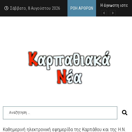
Η άγνωστη ιστορί
Νέος Γραμματέας
Σύγκληση Λαϊκής
Σάββατο, 8 Αυγούστου 2026
ΡΟΉ ΆΡΘΡΩΝ
Καθημερινή ηλεκτρονική εφημερίδα της Καρπάθου και της Η.Ν.