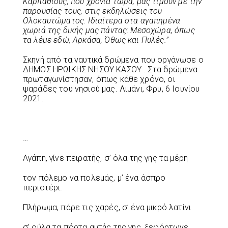
Καρπάθιους, που χρόνια τώρα, μας τιμούν με την
παρουσίας τους, στις εκδηλώσεις του
Ολοκαυτώματος. Ιδιαίτερα στα αγαπημένα
χωριά της δικής μας πάντας: Mεσοχώρα, όπως
τα λέμε εδώ, Αρκάσα, Όθως και Πυλές.”
Σκηνή από τα ναυτικά δρώμενα που οργάνωσε ο
ΔΗΜΟΣ ΗΡΩΙΚΗΣ ΝΗΣΟΥ ΚΑΣΟΥ . Στα δρώμενα
πρωταγωνίστησαν, όπως κάθε χρόνο, οι
ψαράδες του νησιού μας. Λιμάνι, Φρυ, 6 Ιουνίου
2021.
…
Αγάπη, γίνε πειρατής, σ’ όλα της γης τα μέρη
τον πόλεμο να πολεμάς, μ’ ένα άσπρο
περιστέρι.
Πλήρωμα, πάρε τις χαρές, σ’ ένα μικρό λατίνι
σ’ ούλα τα πόρτα αυτής της γης, ξεφόρτωνε