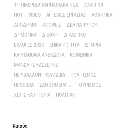
1Η ΗΜΕΡΊΔΑ ΚΑΡΠΑΘΙΑΚΆ ΝΈΑ
COVID-19
HOT
VIDEO
ΑΓΓΕΛΊΕΣ ΕΡΓΑΣΊΑΣ
ΑΘΛΗΤΙΚΆ
ΑΠΌΔΗΜΟΙ
ΑΠΌΨΕΙΣ
ΔΕΛΤΊΑ ΤΎΠΟΥ
ΔΗΜΟΤΙΚΆ
ΔΙΕΘΝΉ
ΔΙΚΑΣΤΙΚΌ
ΕΚΛΟΓΈΣ 2023
ΕΠΙΚΑΙΡΌΤΗΤΑ
ΙΣΤΟΡΊΑ
ΚΑΡΠΑΘΙΑΚΆ ΑΝΈΚΔΟΤΑ
ΚΟΙΝΩΝΙΚΆ
ΜΑΝΏΛΗΣ ΚΑΣΣΏΤΗΣ
ΠΕΡΙΒΆΛΛΟΝ - ΦΙΛΟΖΩΊΑ
ΠΟΛΙΤΙΣΜΌΣ
ΠΡΌΣΩΠΑ
ΣΑΝ ΣΉΜΕΡΑ ...
ΤΟΥΡΙΣΜΌΣ
ΧΩΡΊΣ ΚΑΤΗΓΟΡΊΑ
ΠΟΛΙΤΙΚΉ
Καιρός