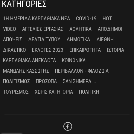
ΚΑΤΗΓΟΡΙΕΣ
1Η ΗΜΕΡΊΔΑ ΚΑΡΠΑΘΙΑΚΆ ΝΈΑ
COVID-19
HOT
VIDEO
ΑΓΓΕΛΊΕΣ ΕΡΓΑΣΊΑΣ
ΑΘΛΗΤΙΚΆ
ΑΠΌΔΗΜΟΙ
ΑΠΌΨΕΙΣ
ΔΕΛΤΊΑ ΤΎΠΟΥ
ΔΗΜΟΤΙΚΆ
ΔΙΕΘΝΉ
ΔΙΚΑΣΤΙΚΌ
ΕΚΛΟΓΈΣ 2023
ΕΠΙΚΑΙΡΌΤΗΤΑ
ΙΣΤΟΡΊΑ
ΚΑΡΠΑΘΙΑΚΆ ΑΝΈΚΔΟΤΑ
ΚΟΙΝΩΝΙΚΆ
ΜΑΝΏΛΗΣ ΚΑΣΣΏΤΗΣ
ΠΕΡΙΒΆΛΛΟΝ - ΦΙΛΟΖΩΊΑ
ΠΟΛΙΤΙΣΜΌΣ
ΠΡΌΣΩΠΑ
ΣΑΝ ΣΉΜΕΡΑ ...
ΤΟΥΡΙΣΜΌΣ
ΧΩΡΊΣ ΚΑΤΗΓΟΡΊΑ
ΠΟΛΙΤΙΚΉ