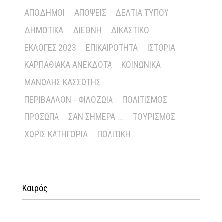
ΑΠΌΔΗΜΟΙ
ΑΠΌΨΕΙΣ
ΔΕΛΤΊΑ ΤΎΠΟΥ
ΔΗΜΟΤΙΚΆ
ΔΙΕΘΝΉ
ΔΙΚΑΣΤΙΚΌ
ΕΚΛΟΓΈΣ 2023
ΕΠΙΚΑΙΡΌΤΗΤΑ
ΙΣΤΟΡΊΑ
ΚΑΡΠΑΘΙΑΚΆ ΑΝΈΚΔΟΤΑ
ΚΟΙΝΩΝΙΚΆ
ΜΑΝΏΛΗΣ ΚΑΣΣΏΤΗΣ
ΠΕΡΙΒΆΛΛΟΝ - ΦΙΛΟΖΩΊΑ
ΠΟΛΙΤΙΣΜΌΣ
ΠΡΌΣΩΠΑ
ΣΑΝ ΣΉΜΕΡΑ ...
ΤΟΥΡΙΣΜΌΣ
ΧΩΡΊΣ ΚΑΤΗΓΟΡΊΑ
ΠΟΛΙΤΙΚΉ
Καιρός