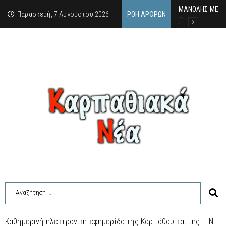
MΑΝΟΛΗΣ ΜΕΛΑΣ
ΕΚΔΗΛΩΣΗ ΤΙΜΗ
Κάθε καλοκαίρι 
Παρασκευή, 7 Αυγούστου 2026
ΡΟΉ ΆΡΘΡΩΝ
Καθημερινή ηλεκτρονική εφημερίδα της Καρπάθου και της Η.Ν.