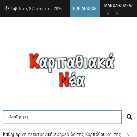
MΑΝΟΛΗΣ ΜΕΛΑΣ:
ΕΚΔΗΛΩΣΗ ΤΙΜΗΣ 
Κάθε καλοκαίρι η 
Σάββατο, 8 Αυγούστου 2026
ΡΟΉ ΆΡΘΡΩΝ
Καθημερινή ηλεκτρονική εφημερίδα της Καρπάθου και της Η.Ν.