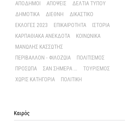
ΑΠΌΔΗΜΟΙ
ΑΠΌΨΕΙΣ
ΔΕΛΤΊΑ ΤΎΠΟΥ
ΔΗΜΟΤΙΚΆ
ΔΙΕΘΝΉ
ΔΙΚΑΣΤΙΚΌ
ΕΚΛΟΓΈΣ 2023
ΕΠΙΚΑΙΡΌΤΗΤΑ
ΙΣΤΟΡΊΑ
ΚΑΡΠΑΘΙΑΚΆ ΑΝΈΚΔΟΤΑ
ΚΟΙΝΩΝΙΚΆ
ΜΑΝΏΛΗΣ ΚΑΣΣΏΤΗΣ
ΠΕΡΙΒΆΛΛΟΝ - ΦΙΛΟΖΩΊΑ
ΠΟΛΙΤΙΣΜΌΣ
ΠΡΌΣΩΠΑ
ΣΑΝ ΣΉΜΕΡΑ ...
ΤΟΥΡΙΣΜΌΣ
ΧΩΡΊΣ ΚΑΤΗΓΟΡΊΑ
ΠΟΛΙΤΙΚΉ
Καιρός