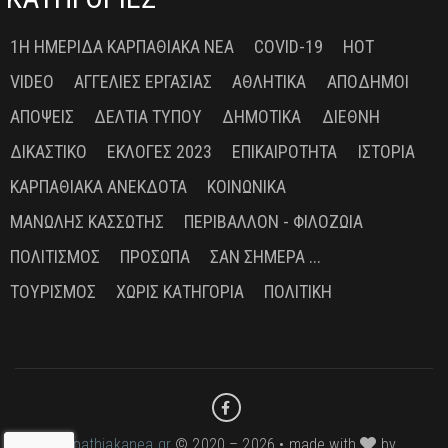
1Η ΗΜΕΡΊΔΑ ΚΑΡΠΑΘΙΑΚΆ ΝΈΑ
COVID-19
HOT
VIDEO
ΑΓΓΕΛΊΕΣ ΕΡΓΑΣΊΑΣ
ΑΘΛΗΤΙΚΆ
ΑΠΌΔΗΜΟΙ
ΑΠΌΨΕΙΣ
ΔΕΛΤΊΑ ΤΎΠΟΥ
ΔΗΜΟΤΙΚΆ
ΔΙΕΘΝΉ
ΔΙΚΑΣΤΙΚΌ
ΕΚΛΟΓΈΣ 2023
ΕΠΙΚΑΙΡΌΤΗΤΑ
ΙΣΤΟΡΊΑ
ΚΑΡΠΑΘΙΑΚΆ ΑΝΈΚΔΟΤΑ
ΚΟΙΝΩΝΙΚΆ
ΜΑΝΏΛΗΣ ΚΑΣΣΏΤΗΣ
ΠΕΡΙΒΆΛΛΟΝ - ΦΙΛΟΖΩΊΑ
ΠΟΛΙΤΙΣΜΌΣ
ΠΡΌΣΩΠΑ
ΣΑΝ ΣΉΜΕΡΑ ...
ΤΟΥΡΙΣΜΌΣ
ΧΩΡΊΣ ΚΑΤΗΓΟΡΊΑ
ΠΟΛΙΤΙΚΉ
karpathiakanea.gr
© 2020 – 2026 • made with
by