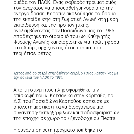
ομάδα τον ΠΑΟΚ. Ένας σοβαρός τραυματισμός
τον ανάγκασε να αποσυρθεί γρήγορα από την
ενεργό δράση. Κατόπιν ακολούθησε το δρόμο
της εκπαίδευσης στη Σωματική Αγωγή στη μέση
εκπαίδευση και της προπονητικής,
αναλαμβάνοντας τον Ποσειδώνα μας το 1985.
Αποδέχτηκε το διορισμό του ως Καθηγητής
Φυσικής Αγωγής και διορίστηκε για πρώτη φορά
στο Απέρι, αρχίζοντας έτσι πορεία που
τερμάτισε φέτος.
Τρίτος από αριστερά στην δεύτερη σειρά, ο Ηλίας Κατσανίκας με
την φανέλα του ΠΑΟΚ το 1984.
Από τη στιγμή που πληροφορήθηκε την
επίσκεψή του κ. Κατσανίκα στην Κάρπαθο, το
Δ.Σ. του Ποσειδώνα Καρπάθου έσπευσε με
απόλυτη μυστικότητα να διοργανώσε μια
συνάντηση-έκπληξη φίλων και ποδοσφαιριστών
της εποχής σε χώρο του ξενοδοχείου Electra.
Η συνάντηση αυτή πραγματοποιήθηκε το