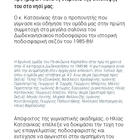
του στο νησί μας.
Ο κ. Κατσανίκας ήταν ο προπονητής που
γύμνασε και οδήγησε την ομάδα μας στην πρώτη
συμμετοχή στα μεγάλα σαλόνια του
Δωδεκανησιακού ποδοσφαίρου την ιστορική
ποδοσφαιρική σεζόν του 1985-86!
Η θρυλική ομάδα του Ποσειδώνα Καρπάθου στην πρώτη χρονιά
στην Α’ κατηγορία Δωδεκανήσου το 1985-86. Η φωτογραφία είναι
από την αναμέτρηση στον Αρχάγγελο απέναντι στον τοπικό Άρη
όπου η ομάδα μας ηττήθηκε με 4-2. Άνω σειρά (αριστερά προς
δεξιά): Τέλης Πουζουκάκης, Βασίλειος Χρυσαφίνης, Ιωάννης
Γεραπετρίτης, Γεώργιος Φ. Σαρρής, Γεώργιος Μπέρτος, Μάνος
Γεραπτετρίτης, Ιωάννης Βιτώρης, Εύαγγελος Διακόπουλος, Ηλίας
Κατσανίκας, Γεώργιος Αλεξίου. Κάτω σειρά (αριστερά προς
δεξιά): Μηνάς Λεντής, Μιχαήλ Φελλουζής, Ιωάννης
Κουτσονούρης, Γεώργιος Παπουτσάκης, Νικόλαος Μαστρομηνάς,
Ηλίας Βαρδαούλης.
Απόφοιτος της γυμναστικής ακαδημίας, ο Ηλίας
Κατσανίκας επέλεξε να δοκιμάσει την τύχη του
ως επαγγελματίας ποδοσφαιριστής και
ευτύχησε να αγωνιστεί στην αγαπημένη του