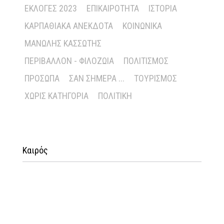
ΕΚΛΟΓΈΣ 2023
ΕΠΙΚΑΙΡΌΤΗΤΑ
ΙΣΤΟΡΊΑ
ΚΑΡΠΑΘΙΑΚΆ ΑΝΈΚΔΟΤΑ
ΚΟΙΝΩΝΙΚΆ
ΜΑΝΏΛΗΣ ΚΑΣΣΏΤΗΣ
ΠΕΡΙΒΆΛΛΟΝ - ΦΙΛΟΖΩΊΑ
ΠΟΛΙΤΙΣΜΌΣ
ΠΡΌΣΩΠΑ
ΣΑΝ ΣΉΜΕΡΑ ...
ΤΟΥΡΙΣΜΌΣ
ΧΩΡΊΣ ΚΑΤΗΓΟΡΊΑ
ΠΟΛΙΤΙΚΉ
Καιρός