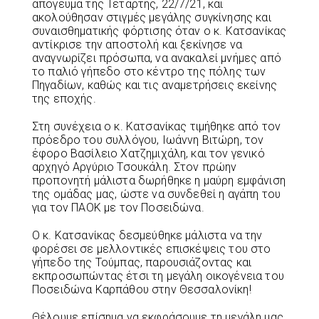
απόγευμα της Τετάρτης, 22/7/21, και
ακολούθησαν στιγμές μεγάλης συγκίνησης και
συναισθηματικής φόρτισης όταν ο κ. Κατσανίκας
αντίκρισε την αποστολή και ξεκίνησε να
αναγνωρίζει πρόσωπα, να ανακαλεί μνήμες από
το παλιό γήπεδο στο κέντρο της πόλης των
Πηγαδίων, καθώς και τις αναμετρήσεις εκείνης
της εποχής.
Στη συνέχεια ο κ. Κατσανίκας τιμήθηκε από τον
πρόεδρο του συλλόγου, Ιωάννη Βιτώρη, τον
έφορο Βασίλειο Χατζημιχάλη, και τον γενικό
αρχηγό Αργύριο Τσουκάλη. Στον πρώην
προπονητή μάλιστα δωρήθηκε η μαύρη εμφάνιση
της ομάδας μας, ώστε να συνδεθεί η αγάπη του
για τον ΠΑΟΚ με τον Ποσειδώνα.
Ο κ. Κατσανίκας δεσμεύθηκε μάλιστα να την
φορέσει σε μελλοντικές επισκέψεις του στο
γήπεδο της Τούμπας, παρουσιάζοντας και
εκπροσωπώντας έτσι τη μεγάλη οικογένεια του
Ποσειδώνα Καρπάθου στην Θεσσαλονίκη!
Θέλουμε επίσημα να εκφράσουμε τη μεγάλη μας