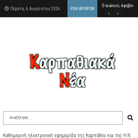
Ο αιώνιος έφηβος 
Δικαστική απόφαση
Άμεση κινητοποίηση
Πέμπτη, 6 Αυγούστου 2026
ΡΟΉ ΆΡΘΡΩΝ
Καθημερινή ηλεκτρονική εφημερίδα της Καρπάθου και της Η.Ν.