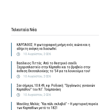
Τελευταία Νέα
ΚΑΡΠΑΘΟΣ: Η φωτογραφική μνήμη ενός αιώνα και η
αδήριτη ανάγκη να διασωθεί
10 Αυγούστου, 2026
Βασίλειος Πιττάς. Από το θεατρικό σανίδι
ζαχαροπλαστείο στην Κάρπαθο και το βραβείο στην
έκθεση Θεσσαλονίκης το ’54 για τα λουκούμια του!
10 Αυγούστου, 2026
Σαν σήμερα, 10.8.49, εφ. Ροδιακή: “Οργάνωσις γυναικών
Καρπάθου” του Ν.Γ. Τσαμπανάκη
10 Αυγούστου, 2026
Μανόλης Μελάς: “Και πάλι σκλαβιά” – Η μαρτυρική πορεία
των Καρπαθίων μετά το 1821