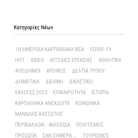
Κατηγορίες Νέων
1Η ΗΜΕΡΊΔΑ ΚΑΡΠΑΘΙΑΚΆ ΝΈΑ
COVID-19
HOT
VIDEO
ΑΓΓΕΛΊΕΣ ΕΡΓΑΣΊΑΣ
ΑΘΛΗΤΙΚΆ
ΑΠΌΔΗΜΟΙ
ΑΠΌΨΕΙΣ
ΔΕΛΤΊΑ ΤΎΠΟΥ
ΔΗΜΟΤΙΚΆ
ΔΙΕΘΝΉ
ΔΙΚΑΣΤΙΚΌ
ΕΚΛΟΓΈΣ 2023
ΕΠΙΚΑΙΡΌΤΗΤΑ
ΙΣΤΟΡΊΑ
ΚΑΡΠΑΘΙΑΚΆ ΑΝΈΚΔΟΤΑ
ΚΟΙΝΩΝΙΚΆ
ΜΑΝΏΛΗΣ ΚΑΣΣΏΤΗΣ
ΠΕΡΙΒΆΛΛΟΝ - ΦΙΛΟΖΩΊΑ
ΠΟΛΙΤΙΣΜΌΣ
ΠΡΌΣΩΠΑ
ΣΑΝ ΣΉΜΕΡΑ ...
ΤΟΥΡΙΣΜΌΣ