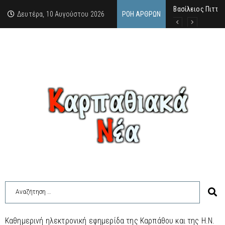
Βασίλειος Πιττάς
Σαν σήμερα, 10.8
Μανόλης Μελάς: “
Δευτέρα, 10 Αυγούστου 2026
ΡΟΉ ΆΡΘΡΩΝ
Καθημερινή ηλεκτρονική εφημερίδα της Καρπάθου και της Η.Ν.