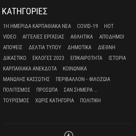
ΚΑΤΗΓΟΡΙΕΣ
1Η ΗΜΕΡΊΔΑ ΚΑΡΠΑΘΙΑΚΆ ΝΈΑ
COVID-19
HOT
VIDEO
ΑΓΓΕΛΊΕΣ ΕΡΓΑΣΊΑΣ
ΑΘΛΗΤΙΚΆ
ΑΠΌΔΗΜΟΙ
ΑΠΌΨΕΙΣ
ΔΕΛΤΊΑ ΤΎΠΟΥ
ΔΗΜΟΤΙΚΆ
ΔΙΕΘΝΉ
ΔΙΚΑΣΤΙΚΌ
ΕΚΛΟΓΈΣ 2023
ΕΠΙΚΑΙΡΌΤΗΤΑ
ΙΣΤΟΡΊΑ
ΚΑΡΠΑΘΙΑΚΆ ΑΝΈΚΔΟΤΑ
ΚΟΙΝΩΝΙΚΆ
ΜΑΝΏΛΗΣ ΚΑΣΣΏΤΗΣ
ΠΕΡΙΒΆΛΛΟΝ - ΦΙΛΟΖΩΊΑ
ΠΟΛΙΤΙΣΜΌΣ
ΠΡΌΣΩΠΑ
ΣΑΝ ΣΉΜΕΡΑ ...
ΤΟΥΡΙΣΜΌΣ
ΧΩΡΊΣ ΚΑΤΗΓΟΡΊΑ
ΠΟΛΙΤΙΚΉ