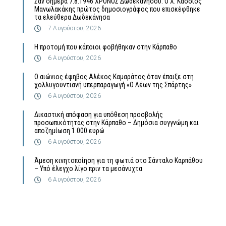
Σαν σήμερα 7.8.1946 ΧΡΟΝΟΣ Δωδεκανήσου: Ο Χ. Κάσσιος
Μανωλακάκης πρώτος δημοσιογράφος που επισκέφθηκε
τα ελεύθερα Δωδεκάνησα
7 Αυγούστου, 2026
Η προτομή που κάποιοι φοβήθηκαν στην Κάρπαθο
6 Αυγούστου, 2026
Ο αιώνιος έφηβος Αλέκος Καμαράτος όταν έπαιξε στη
χολλυγουντιανή υπερπαραγωγή «Ο Λέων της Σπάρτης»
6 Αυγούστου, 2026
Δικαστική απόφαση για υπόθεση προσβολής
προσωπικότητας στην Κάρπαθο – Δημόσια συγγνώμη και
αποζημίωση 1.000 ευρώ
6 Αυγούστου, 2026
Άμεση κινητοποίηση για τη φωτιά στο Σάνταλο Καρπάθου
– Υπό έλεγχο λίγο πριν τα μεσάνυχτα
6 Αυγούστου, 2026