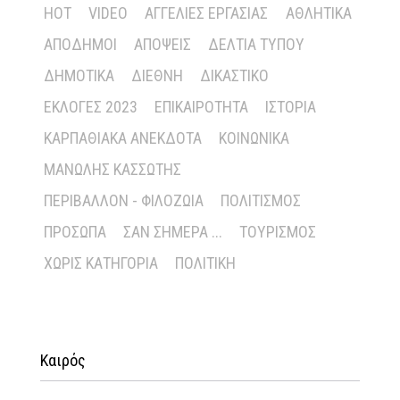
HOT
VIDEO
ΑΓΓΕΛΊΕΣ ΕΡΓΑΣΊΑΣ
ΑΘΛΗΤΙΚΆ
ΑΠΌΔΗΜΟΙ
ΑΠΌΨΕΙΣ
ΔΕΛΤΊΑ ΤΎΠΟΥ
ΔΗΜΟΤΙΚΆ
ΔΙΕΘΝΉ
ΔΙΚΑΣΤΙΚΌ
ΕΚΛΟΓΈΣ 2023
ΕΠΙΚΑΙΡΌΤΗΤΑ
ΙΣΤΟΡΊΑ
ΚΑΡΠΑΘΙΑΚΆ ΑΝΈΚΔΟΤΑ
ΚΟΙΝΩΝΙΚΆ
ΜΑΝΏΛΗΣ ΚΑΣΣΏΤΗΣ
ΠΕΡΙΒΆΛΛΟΝ - ΦΙΛΟΖΩΊΑ
ΠΟΛΙΤΙΣΜΌΣ
ΠΡΌΣΩΠΑ
ΣΑΝ ΣΉΜΕΡΑ ...
ΤΟΥΡΙΣΜΌΣ
ΧΩΡΊΣ ΚΑΤΗΓΟΡΊΑ
ΠΟΛΙΤΙΚΉ
Καιρός