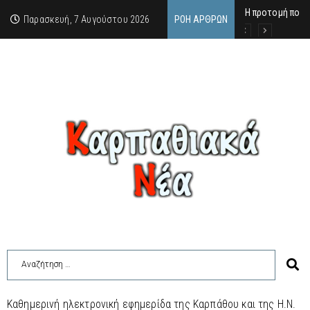
Η προτομή που 
Ο αιώνιος έφηβ
Δικαστική απόφ
Παρασκευή, 7 Αυγούστου 2026
ΡΟΉ ΆΡΘΡΩΝ
Καθημερινή ηλεκτρονική εφημερίδα της Καρπάθου και της Η.Ν.