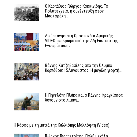
Ο Καρπάθιος Γιώργος Κοκκινίδης. Το
Πολυτεχνείο, η συνέντευξη στον
Μαστοράκη…
Δωδεκανησιακή Ομοσπονδία Αμερικής:
VIDEO-αφιέρωμα από την 77η Επέτειο της
Ενσωμάτωσης…
Γιάννης Χατζηβασίλης από την Όλυμπο
Καρπάθου: 15Αύγουστος! Η μεγάλη γιορτή…
Η Πηνελόπη Πλάκα και ο Γιάννης Φραγκίσκος
δένουν στο λιμάνι…
Η Κάσος με τη ματιά της Καλλιόπης Μαλλόφτη (Video)
Γιώργος Γεραπετρίτης: Πολύ μεγάλη