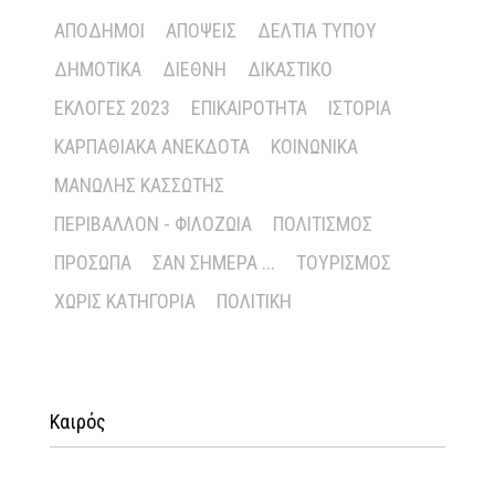
ΑΠΌΔΗΜΟΙ
ΑΠΌΨΕΙΣ
ΔΕΛΤΊΑ ΤΎΠΟΥ
ΔΗΜΟΤΙΚΆ
ΔΙΕΘΝΉ
ΔΙΚΑΣΤΙΚΌ
ΕΚΛΟΓΈΣ 2023
ΕΠΙΚΑΙΡΌΤΗΤΑ
ΙΣΤΟΡΊΑ
ΚΑΡΠΑΘΙΑΚΆ ΑΝΈΚΔΟΤΑ
ΚΟΙΝΩΝΙΚΆ
ΜΑΝΏΛΗΣ ΚΑΣΣΏΤΗΣ
ΠΕΡΙΒΆΛΛΟΝ - ΦΙΛΟΖΩΊΑ
ΠΟΛΙΤΙΣΜΌΣ
ΠΡΌΣΩΠΑ
ΣΑΝ ΣΉΜΕΡΑ ...
ΤΟΥΡΙΣΜΌΣ
ΧΩΡΊΣ ΚΑΤΗΓΟΡΊΑ
ΠΟΛΙΤΙΚΉ
Καιρός