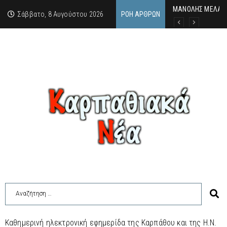
MΑΝΟΛΗΣ ΜΕΛΑΣ: 
ΕΚΔΗΛΩΣΗ ΤΙΜΗΣ 
Κάθε καλοκαίρι η 
Σάββατο, 8 Αυγούστου 2026
ΡΟΉ ΆΡΘΡΩΝ
Καθημερινή ηλεκτρονική εφημερίδα της Καρπάθου και της Η.Ν.