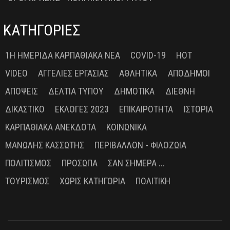
ΚΑΤΗΓΟΡΙΕΣ
1Η ΗΜΕΡΊΔΑ ΚΑΡΠΑΘΙΑΚΆ ΝΈΑ
COVID-19
HOT
VIDEO
ΑΓΓΕΛΊΕΣ ΕΡΓΑΣΊΑΣ
ΑΘΛΗΤΙΚΆ
ΑΠΌΔΗΜΟΙ
ΑΠΌΨΕΙΣ
ΔΕΛΤΊΑ ΤΎΠΟΥ
ΔΗΜΟΤΙΚΆ
ΔΙΕΘΝΉ
ΔΙΚΑΣΤΙΚΌ
ΕΚΛΟΓΈΣ 2023
ΕΠΙΚΑΙΡΌΤΗΤΑ
ΙΣΤΟΡΊΑ
ΚΑΡΠΑΘΙΑΚΆ ΑΝΈΚΔΟΤΑ
ΚΟΙΝΩΝΙΚΆ
ΜΑΝΏΛΗΣ ΚΑΣΣΏΤΗΣ
ΠΕΡΙΒΆΛΛΟΝ - ΦΙΛΟΖΩΊΑ
ΠΟΛΙΤΙΣΜΌΣ
ΠΡΌΣΩΠΑ
ΣΑΝ ΣΉΜΕΡΑ ...
ΤΟΥΡΙΣΜΌΣ
ΧΩΡΊΣ ΚΑΤΗΓΟΡΊΑ
ΠΟΛΙΤΙΚΉ