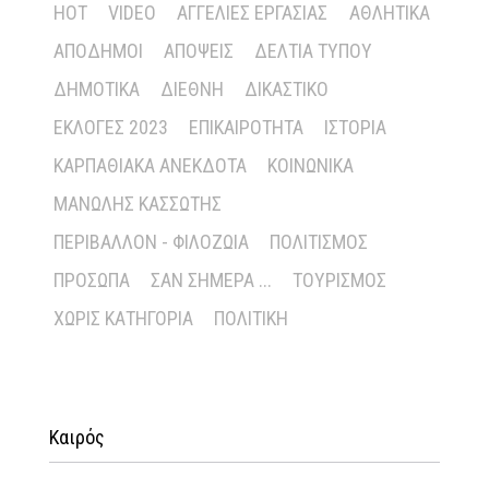
HOT
VIDEO
ΑΓΓΕΛΊΕΣ ΕΡΓΑΣΊΑΣ
ΑΘΛΗΤΙΚΆ
ΑΠΌΔΗΜΟΙ
ΑΠΌΨΕΙΣ
ΔΕΛΤΊΑ ΤΎΠΟΥ
ΔΗΜΟΤΙΚΆ
ΔΙΕΘΝΉ
ΔΙΚΑΣΤΙΚΌ
ΕΚΛΟΓΈΣ 2023
ΕΠΙΚΑΙΡΌΤΗΤΑ
ΙΣΤΟΡΊΑ
ΚΑΡΠΑΘΙΑΚΆ ΑΝΈΚΔΟΤΑ
ΚΟΙΝΩΝΙΚΆ
ΜΑΝΏΛΗΣ ΚΑΣΣΏΤΗΣ
ΠΕΡΙΒΆΛΛΟΝ - ΦΙΛΟΖΩΊΑ
ΠΟΛΙΤΙΣΜΌΣ
ΠΡΌΣΩΠΑ
ΣΑΝ ΣΉΜΕΡΑ ...
ΤΟΥΡΙΣΜΌΣ
ΧΩΡΊΣ ΚΑΤΗΓΟΡΊΑ
ΠΟΛΙΤΙΚΉ
Καιρός