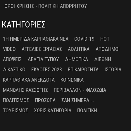
ΟΡΟΙ ΧΡΗΣΗΣ - ΠΟΛΙΤΙΚΗ ΑΠΟΡΡΗΤΟΥ
ΚΑΤΗΓΟΡΙΕΣ
1Η ΗΜΕΡΊΔΑ ΚΑΡΠΑΘΙΑΚΆ ΝΈΑ
COVID-19
HOT
VIDEO
ΑΓΓΕΛΊΕΣ ΕΡΓΑΣΊΑΣ
ΑΘΛΗΤΙΚΆ
ΑΠΌΔΗΜΟΙ
ΑΠΌΨΕΙΣ
ΔΕΛΤΊΑ ΤΎΠΟΥ
ΔΗΜΟΤΙΚΆ
ΔΙΕΘΝΉ
ΔΙΚΑΣΤΙΚΌ
ΕΚΛΟΓΈΣ 2023
ΕΠΙΚΑΙΡΌΤΗΤΑ
ΙΣΤΟΡΊΑ
ΚΑΡΠΑΘΙΑΚΆ ΑΝΈΚΔΟΤΑ
ΚΟΙΝΩΝΙΚΆ
ΜΑΝΏΛΗΣ ΚΑΣΣΏΤΗΣ
ΠΕΡΙΒΆΛΛΟΝ - ΦΙΛΟΖΩΊΑ
ΠΟΛΙΤΙΣΜΌΣ
ΠΡΌΣΩΠΑ
ΣΑΝ ΣΉΜΕΡΑ ...
ΤΟΥΡΙΣΜΌΣ
ΧΩΡΊΣ ΚΑΤΗΓΟΡΊΑ
ΠΟΛΙΤΙΚΉ