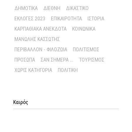
ΔΗΜΟΤΙΚΆ
ΔΙΕΘΝΉ
ΔΙΚΑΣΤΙΚΌ
ΕΚΛΟΓΈΣ 2023
ΕΠΙΚΑΙΡΌΤΗΤΑ
ΙΣΤΟΡΊΑ
ΚΑΡΠΑΘΙΑΚΆ ΑΝΈΚΔΟΤΑ
ΚΟΙΝΩΝΙΚΆ
ΜΑΝΏΛΗΣ ΚΑΣΣΏΤΗΣ
ΠΕΡΙΒΆΛΛΟΝ - ΦΙΛΟΖΩΊΑ
ΠΟΛΙΤΙΣΜΌΣ
ΠΡΌΣΩΠΑ
ΣΑΝ ΣΉΜΕΡΑ ...
ΤΟΥΡΙΣΜΌΣ
ΧΩΡΊΣ ΚΑΤΗΓΟΡΊΑ
ΠΟΛΙΤΙΚΉ
Καιρός