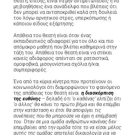
Θεατή, επίσης, είναι να μην αντιμετωπίσεις ή να
μη βοηθήσεις ένα συνάδελφο που βλέπεις ότι
δεν μπορεί να ανταποκριθεί καλά στη δουλειά
του λόγω αρνητικού στρες, υπερκόπωσης ή
κάποιου είδους εξάρτησης.
Απάθεια του θεατή είναι όταν ένας
εκπαιδευτικός αδιαφορεί για τον όλο και πιο
απόμακρο μαθητή που βλέπει καθημερινά στην
τάξη του. Απάθεια του θεατή είναι να στέκει
κανείς αδιάφορος απέντατι σε ρατσιστικά,
ομοφοβικά, μισογυνίστικα σχόλια ή/και
συμπεριφορές.
Ένα από τα κύρια κίνητρα που προτείνουν οι
κοινωνιολόγοι ότι διαμορφώνουν το φαινόμενο
της απάθειας του θεατή είναι
η διασκόρπιση
της ευθύνης
– δηλαδή ότι ‘ο καθένας’ ελπίζει ότι
‘ο άλλος’ θα κάνει το πρώτο βήμα και θα επέμβει
στην κατάσταση κι έτσι θα αποφύγει τις
συνέπειες που θα μπορούσε να έχει η επέμβασή
του. Όταν σε μια ομάδα ανθρώπων κανένας δεν
επεμβαίνει από την ομάδα τότε το να είσαι μέλος
αυτής της ομάδας αποτελεί δικαιολογία για να