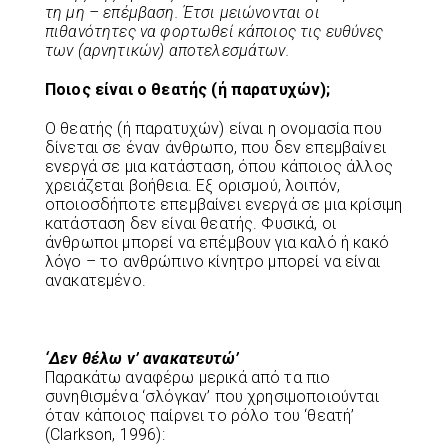
τη μη – επέμβαση. Έτσι μειώνονται οι
πιθανότητες να φορτωθεί κάποιος τις ευθύνες
των (αρνητικών) αποτελεσμάτων.
Ποιος είναι ο θεατής (ή παρατυχών);
Ο θεατής (ή παρατυχών) είναι η ονομασία που
δίνεται σε έναν άνθρωπο, που δεν επεμβαίνει
ενεργά σε μια κατάσταση, όπου κάποιος άλλος
χρειάζεται βοήθεια. Εξ ορισμού, λοιπόν,
οποιοσδήποτε επεμβαίνει ενεργά σε μια κρίσιμη
κατάσταση δεν είναι θεατής. Φυσικά, οι
άνθρωποι μπορεί να επέμβουν για καλό ή κακό
λόγο – το ανθρώπινο κίνητρο μπορεί να είναι
ανακατεμένο.
‘Δεν θέλω ν’ ανακατευτώ’
Παρακάτω αναφέρω μερικά από τα πιο
συνηθισμένα ‘σλόγκαν’ που χρησιμοποιούνται
όταν κάποιος παίρνει το ρόλο του ‘θεατή’
(Clarkson, 1996):