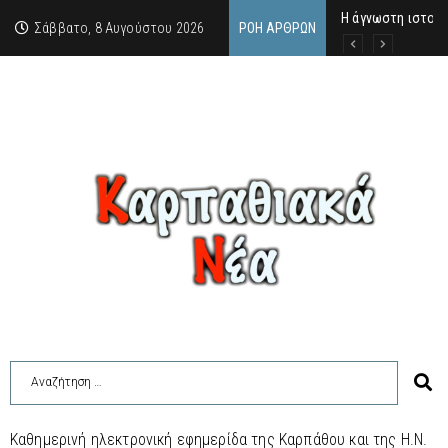
Η άγνωστη ιστορί
Νέος Γραμματέας
Σύγκληση Λαϊκής
Σάββατο, 8 Αυγούστου 2026
ΡΟΉ ΆΡΘΡΩΝ
Καθημερινή ηλεκτρονική εφημερίδα της Καρπάθου και της Η.Ν.