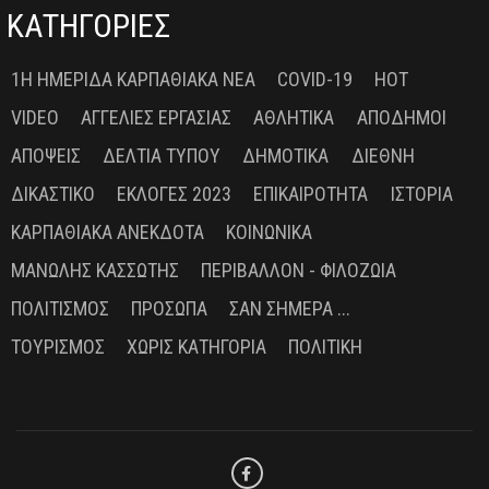
ΚΑΤΗΓΟΡΙΕΣ
1Η ΗΜΕΡΊΔΑ ΚΑΡΠΑΘΙΑΚΆ ΝΈΑ
COVID-19
HOT
VIDEO
ΑΓΓΕΛΊΕΣ ΕΡΓΑΣΊΑΣ
ΑΘΛΗΤΙΚΆ
ΑΠΌΔΗΜΟΙ
ΑΠΌΨΕΙΣ
ΔΕΛΤΊΑ ΤΎΠΟΥ
ΔΗΜΟΤΙΚΆ
ΔΙΕΘΝΉ
ΔΙΚΑΣΤΙΚΌ
ΕΚΛΟΓΈΣ 2023
ΕΠΙΚΑΙΡΌΤΗΤΑ
ΙΣΤΟΡΊΑ
ΚΑΡΠΑΘΙΑΚΆ ΑΝΈΚΔΟΤΑ
ΚΟΙΝΩΝΙΚΆ
ΜΑΝΏΛΗΣ ΚΑΣΣΏΤΗΣ
ΠΕΡΙΒΆΛΛΟΝ - ΦΙΛΟΖΩΊΑ
ΠΟΛΙΤΙΣΜΌΣ
ΠΡΌΣΩΠΑ
ΣΑΝ ΣΉΜΕΡΑ ...
ΤΟΥΡΙΣΜΌΣ
ΧΩΡΊΣ ΚΑΤΗΓΟΡΊΑ
ΠΟΛΙΤΙΚΉ