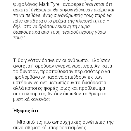
ψυχολόγος Mark Tyrell αναφέρει: ‘
Φαίνεται ότι
αρκετοί άνθρωποι θα ριψοκινδύνευαν ακόμα και
το να πεθάνει ένας συνάνθρωπός τους παρά να
πάνε αντίθετα στο ρεύμα της πλειονότητας –
δηλ. στο να δράσουν εκείνη την ώρα
διαφορετικά από τους περισσότερους γύρω
τους.’
Τι θα γινόταν άραγε αν οι άνθρωποι μιλούσαν
ανοιχτά ή δρούσαν ενεργά νωρίτερα; Αν, κατά
το δυνατόν, προσπαθούσαν περισσότερο να
προλαμβάνουν παρά να σπεύδουν εκ των
υστέρων να αντιμετωπίζουν τα δυσάρεστα
αλλά κάποιες φορές ίσως και προβλέψιμα
αποτελέσματα; Αν δεν έκρυβαν τα βρώμικα
μυστικά κανενός;
Ήξερες ότι:
– Μία από τις πιο ανησυχητικές συνέπειες της
συναισθηματικά υπερφορτισμένης