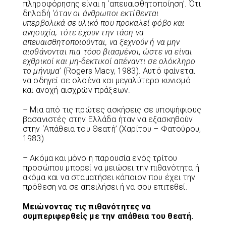
πληροφόρησης είναι η ‘απευαισθητοποίηση’. Ότι
δηλαδή ‘
όταν οι άνθρωποι εκτίθενται
υπερβολικά σε υλικό που προκαλεί φόβο και
ανησυχία, τότε έχουν την τάση να
απευαισθητοποιούνται, να ξεχνούν ή να μην
αισθάνονται πια τόσο βιασμένοι, ώστε να είναι
εχθρικοί και μη-δεκτικοί απέναντι σε ολόκληρο
το μήνυμα
’ (Rogers Macy, 1983). Aυτό φαίνεται
να οδηγεί σε ολοένα και μεγαλύτερο κυνισμό
και ανοχή αισχρών πράξεων.
– Μια από τις πρώτες ασκήσεις σε υποψήφιους
βασανιστές στην Ελλάδα ήταν να εξασκηθούν
στην ‘Aπάθεια του Θεατή’ (Χαρίτου – Φατούρου,
1983).
– Ακόμα και μόνο η παρουσία ενός τρίτου
προσώπου μπορεί να μειώσει την πιθανότητα ή
ακόμα και να σταματήσει κάποιον που έχει την
πρόθεση να σε απειλήσει ή να σου επιτεθεί.
Μειώνοντας τις πιθανότητες να
συμπεριφερθείς με την απάθεια του θεατή.