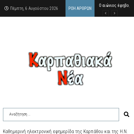
Ο αιώνιος έφηβος 
Δικαστική απόφαση
Άμεση κινητοποίηση
Πέμπτη, 6 Αυγούστου 2026
ΡΟΉ ΆΡΘΡΩΝ
Καθημερινή ηλεκτρονική εφημερίδα της Καρπάθου και της Η.Ν.