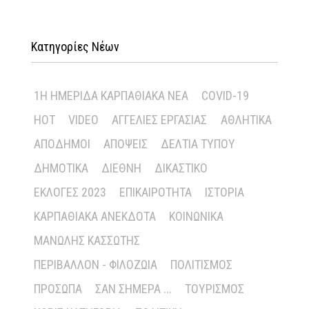
Κατηγορίες Νέων
1Η ΗΜΕΡΊΔΑ ΚΑΡΠΑΘΙΑΚΆ ΝΈΑ
COVID-19
HOT
VIDEO
ΑΓΓΕΛΊΕΣ ΕΡΓΑΣΊΑΣ
ΑΘΛΗΤΙΚΆ
ΑΠΌΔΗΜΟΙ
ΑΠΌΨΕΙΣ
ΔΕΛΤΊΑ ΤΎΠΟΥ
ΔΗΜΟΤΙΚΆ
ΔΙΕΘΝΉ
ΔΙΚΑΣΤΙΚΌ
ΕΚΛΟΓΈΣ 2023
ΕΠΙΚΑΙΡΌΤΗΤΑ
ΙΣΤΟΡΊΑ
ΚΑΡΠΑΘΙΑΚΆ ΑΝΈΚΔΟΤΑ
ΚΟΙΝΩΝΙΚΆ
ΜΑΝΏΛΗΣ ΚΑΣΣΏΤΗΣ
ΠΕΡΙΒΆΛΛΟΝ - ΦΙΛΟΖΩΊΑ
ΠΟΛΙΤΙΣΜΌΣ
ΠΡΌΣΩΠΑ
ΣΑΝ ΣΉΜΕΡΑ ...
ΤΟΥΡΙΣΜΌΣ