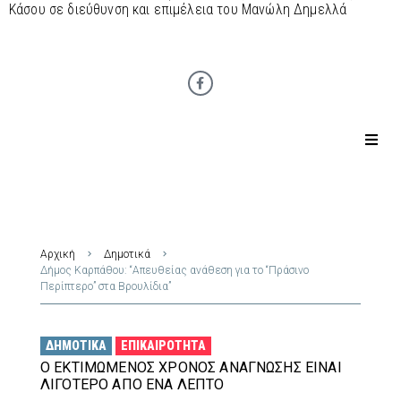
Κάσου σε διεύθυνση και επιμέλεια του Μανώλη Δημελλά
Αρχική
Δημοτικά
Δήμος Καρπάθου: “Απευθείας ανάθεση για το “Πράσινο
Περίπτερο” στα Βρουλίδια”
ΔΗΜΟΤΙΚΆ
ΕΠΙΚΑΙΡΌΤΗΤΑ
Ο ΕΚΤΙΜΏΜΕΝΟΣ ΧΡΌΝΟΣ ΑΝΆΓΝΩΣΗΣ ΕΊΝΑΙ
ΛΙΓΌΤΕΡΟ ΑΠΌ ΈΝΑ ΛΕΠΤΌ