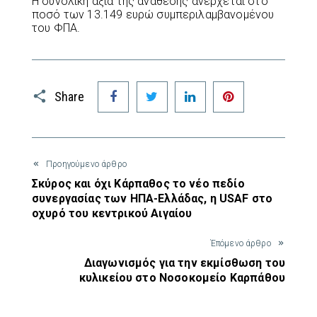
Η συνολική αξία της ανάθεσης ανέρχεται στο
ποσό των 13.149 ευρώ συμπεριλαμβανομένου
του ΦΠΑ.
Facebook
Twitter
LinkedIn
Pinterest
Share
Προηγούμενο άρθρο
Σκύρος και όχι Κάρπαθος το νέο πεδίο
συνεργασίας των ΗΠΑ-Ελλάδας, η USAF στο
οχυρό του κεντρικού Αιγαίου
Έπόμενο άρθρο
Διαγωνισμός για την εκμίσθωση του
κυλικείου στο Νοσοκομείο Καρπάθου