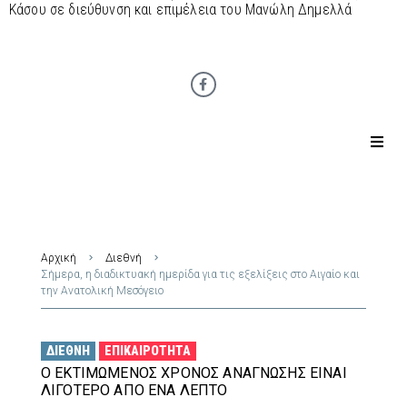
Κάσου σε διεύθυνση και επιμέλεια του Μανώλη Δημελλά
Αρχική
Διεθνή
Σήμερα, η διαδικτυακή ημερίδα για τις εξελίξεις στο Αιγαίο και
την Ανατολική Μεσόγειο
ΔΙΕΘΝΉ
ΕΠΙΚΑΙΡΌΤΗΤΑ
Ο ΕΚΤΙΜΏΜΕΝΟΣ ΧΡΌΝΟΣ ΑΝΆΓΝΩΣΗΣ ΕΊΝΑΙ
ΛΙΓΌΤΕΡΟ ΑΠΌ ΈΝΑ ΛΕΠΤΌ