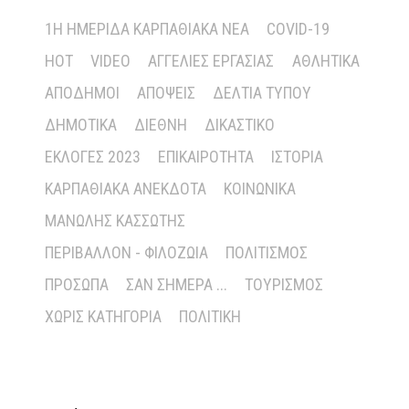
1Η ΗΜΕΡΊΔΑ ΚΑΡΠΑΘΙΑΚΆ ΝΈΑ
COVID-19
HOT
VIDEO
ΑΓΓΕΛΊΕΣ ΕΡΓΑΣΊΑΣ
ΑΘΛΗΤΙΚΆ
ΑΠΌΔΗΜΟΙ
ΑΠΌΨΕΙΣ
ΔΕΛΤΊΑ ΤΎΠΟΥ
ΔΗΜΟΤΙΚΆ
ΔΙΕΘΝΉ
ΔΙΚΑΣΤΙΚΌ
ΕΚΛΟΓΈΣ 2023
ΕΠΙΚΑΙΡΌΤΗΤΑ
ΙΣΤΟΡΊΑ
ΚΑΡΠΑΘΙΑΚΆ ΑΝΈΚΔΟΤΑ
ΚΟΙΝΩΝΙΚΆ
ΜΑΝΏΛΗΣ ΚΑΣΣΏΤΗΣ
ΠΕΡΙΒΆΛΛΟΝ - ΦΙΛΟΖΩΊΑ
ΠΟΛΙΤΙΣΜΌΣ
ΠΡΌΣΩΠΑ
ΣΑΝ ΣΉΜΕΡΑ ...
ΤΟΥΡΙΣΜΌΣ
ΧΩΡΊΣ ΚΑΤΗΓΟΡΊΑ
ΠΟΛΙΤΙΚΉ