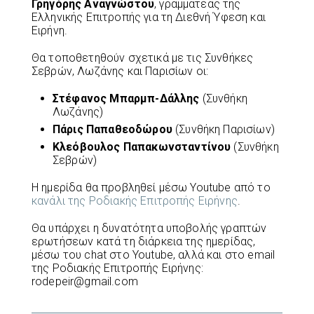
Γρηγόρης Αναγνώστου
, γραμματέας της
Ελληνικής Επιτροπής για τη Διεθνή Ύφεση και
Ειρήνη.
Θα τοποθετηθούν σχετικά με τις Συνθήκες
Σεβρών, Λωζάνης και Παρισίων οι:
Στέφανος Μπαρμπ-Δάλλης
(Συνθήκη
Λωζάνης)
Πάρις Παπαθεοδώρου
(Συνθήκη Παρισίων)
Κλεόβουλος Παπακωνσταντίνου
(Συνθήκη
Σεβρών)
Η ημερίδα θα προβληθεί μέσω Youtube από το
κανάλι της Ροδιακής Επιτροπής Ειρήνης
.
Θα υπάρχει η δυνατότητα υποβολής γραπτών
ερωτήσεων κατά τη διάρκεια της ημερίδας,
μέσω του chat στο Youtube, αλλά και στο email
της Ροδιακής Επιτροπής Ειρήνης:
rodepeir@gmail.com