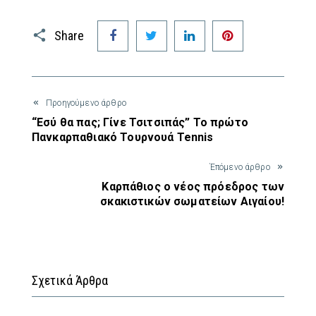
Facebook
Twitter
LinkedIn
Pinterest
Share
Προηγούμενο άρθρο
“Εσύ θα πας; Γίνε Τσιτσιπάς” Το πρώτο
Πανκαρπαθιακό Τουρνουά Tennis
Έπόμενο άρθρο
Καρπάθιος ο νέος πρόεδρος των
σκακιστικών σωματείων Αιγαίου!
Σχετικά Άρθρα