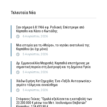
Τελευταία Νέα
Σαν σήμερα 6.8.1966 εφ. Ροδιακή: Επέστρεψε από
Κάρπαθο και Κάσο ο Κωτιάδης
6 Αυγούστου, 2026
Μια ιστορία για τη «Μοίρα», το νησάκι ανατολικά της
Καρπάθου (κι όχι μόνο)
5 Αυγούστου, 2026
Δρ. Εμμανουέλλα Μαγριπλή: Καρπαθιά επιστήμονας με
σημαντική πορεία στη Διατροφή και τη Δημόσια Υγεία
5 Αυγούστου, 2026
Χάιδω-Ειρήνη Χατζημιχάλη: Ένα «Ταξίδι Αυτογνωσίας»
γεμάτο τόλμη και συναίσθημα
5 Αυγούστου, 2026
Στέφανος Γκίκας: “Ομαλά εξελίσσεται η καταβολή των
23.200.000 € μέσω του Μετ. Ισοδυνάμου Επιβατών”
Κάρπαθος: 174.433,90 €