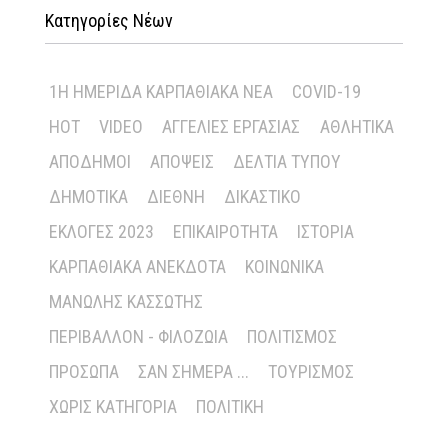
Κατηγορίες Νέων
1Η ΗΜΕΡΊΔΑ ΚΑΡΠΑΘΙΑΚΆ ΝΈΑ
COVID-19
HOT
VIDEO
ΑΓΓΕΛΊΕΣ ΕΡΓΑΣΊΑΣ
ΑΘΛΗΤΙΚΆ
ΑΠΌΔΗΜΟΙ
ΑΠΌΨΕΙΣ
ΔΕΛΤΊΑ ΤΎΠΟΥ
ΔΗΜΟΤΙΚΆ
ΔΙΕΘΝΉ
ΔΙΚΑΣΤΙΚΌ
ΕΚΛΟΓΈΣ 2023
ΕΠΙΚΑΙΡΌΤΗΤΑ
ΙΣΤΟΡΊΑ
ΚΑΡΠΑΘΙΑΚΆ ΑΝΈΚΔΟΤΑ
ΚΟΙΝΩΝΙΚΆ
ΜΑΝΏΛΗΣ ΚΑΣΣΏΤΗΣ
ΠΕΡΙΒΆΛΛΟΝ - ΦΙΛΟΖΩΊΑ
ΠΟΛΙΤΙΣΜΌΣ
ΠΡΌΣΩΠΑ
ΣΑΝ ΣΉΜΕΡΑ ...
ΤΟΥΡΙΣΜΌΣ
ΧΩΡΊΣ ΚΑΤΗΓΟΡΊΑ
ΠΟΛΙΤΙΚΉ