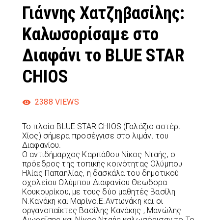
Γιάννης Χατζηβασίλης:
Καλωσορίσαμε στο
Διαφάνι το BLUE STAR
CHIOS
2388
VIEWS
Το πλοίο BLUE STAR CHIOS (Γαλάζιο αστέρι
Χίος) σήμερα προσέγγισε στο λιμάνι του
Διαφανίου.
Ο αντιδήμαρχος Καρπάθου Νίκος Νταής, ο
πρόεδρος της τοπικής κοινότητας Ολύμπου
Ηλίας Παπαηλίας, η δασκάλα του δημοτικού
σχολείου Ολύμπου Διαφανίου Θεωδορα
Κουκουρίκου, με τους δύο μαθητές Βασίλη
Ν.Κανάκη και Μαρίνο.Ε.Αντωνάκη και οι
οργανοπαίκτες Βασίλης Κανάκης , Μανώλης
Λιωρεΐσης και Νίκος Νταής καλωσόρισαν το Το