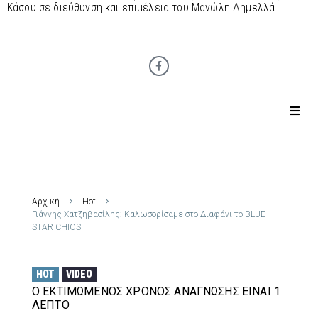
Κάσου σε διεύθυνση και επιμέλεια του Μανώλη Δημελλά
Αρχική
Hot
Γιάννης Χατζηβασίλης: Καλωσορίσαμε στο Διαφάνι το BLUE
STAR CHIOS
HOT
VIDEO
Ο ΕΚΤΙΜΏΜΕΝΟΣ ΧΡΌΝΟΣ ΑΝΆΓΝΩΣΗΣ ΕΊΝΑΙ 1
ΛΕΠΤΌ