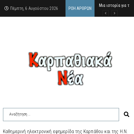
Μια ιστορία για τη
Δρ. Εμμανουέλλα Μα
Χάιδω-Ειρήνη Χατζη
Πέμπτη, 6 Αυγούστου 2026
ΡΟΉ ΆΡΘΡΩΝ
Καθημερινή ηλεκτρονική εφημερίδα της Καρπάθου και της Η.Ν.