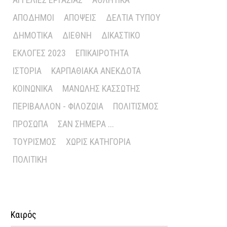
ΑΠΌΔΗΜΟΙ
ΑΠΌΨΕΙΣ
ΔΕΛΤΊΑ ΤΎΠΟΥ
ΔΗΜΟΤΙΚΆ
ΔΙΕΘΝΉ
ΔΙΚΑΣΤΙΚΌ
ΕΚΛΟΓΈΣ 2023
ΕΠΙΚΑΙΡΌΤΗΤΑ
ΙΣΤΟΡΊΑ
ΚΑΡΠΑΘΙΑΚΆ ΑΝΈΚΔΟΤΑ
ΚΟΙΝΩΝΙΚΆ
ΜΑΝΏΛΗΣ ΚΑΣΣΏΤΗΣ
ΠΕΡΙΒΆΛΛΟΝ - ΦΙΛΟΖΩΊΑ
ΠΟΛΙΤΙΣΜΌΣ
ΠΡΌΣΩΠΑ
ΣΑΝ ΣΉΜΕΡΑ ...
ΤΟΥΡΙΣΜΌΣ
ΧΩΡΊΣ ΚΑΤΗΓΟΡΊΑ
ΠΟΛΙΤΙΚΉ
Καιρός