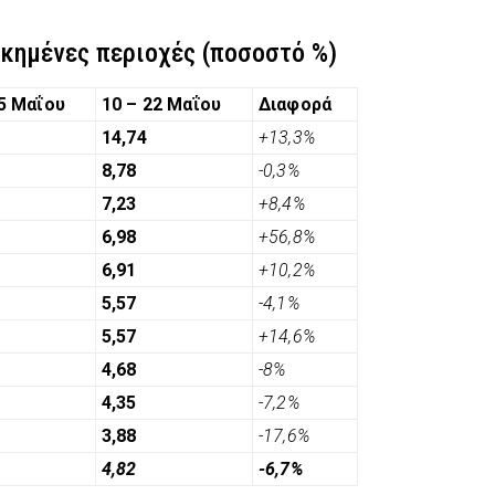
κημένες περιοχές (ποσοστό %)
15 Μαΐου
10 – 22 Μαΐου
Διαφορά
14,74
+13,3%
8,78
-0,3%
7,23
+8,4%
6,98
+56,8%
6,91
+10,2%
5,57
-4,1%
5,57
+14,6%
4,68
-8%
4,35
-7,2%
3,88
-17,6%
4,82
-6,7%