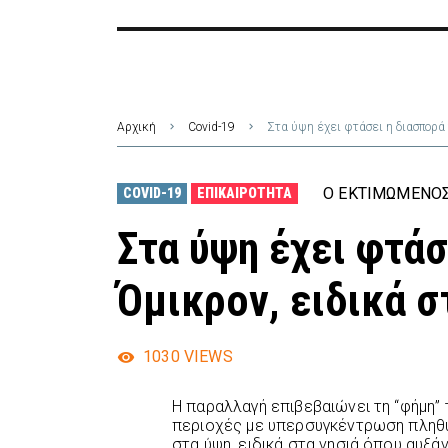
Αρχική
Covid-19
Στα ύψη έχει φτάσει η διασπορά 
Ο ΕΚΤΙΜΏΜΕΝΟΣ
COVID-19
ΕΠΙΚΑΙΡΌΤΗΤΑ
Στα ύψη έχει φτάσ
Όμικρον, ειδικά σ
1030
VIEWS
Η παραλλαγή επιβεβαιώνει τη “φήμη” 
περιοχές με υπερσυγκέντρωση πληθυ
στα ύψη, ειδικά στα νησιά όπου αυξάν