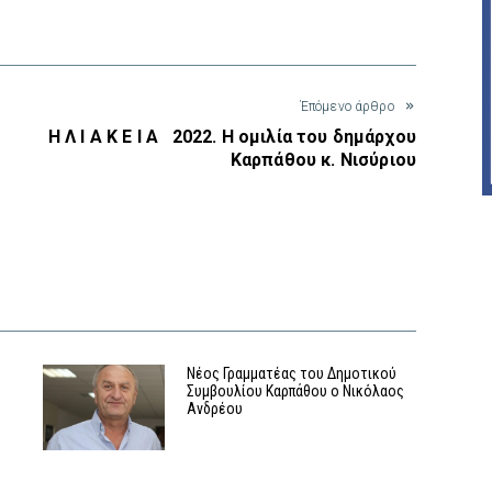
Έπόμενο άρθρο
Η Λ Ι Α Κ Ε Ι Α 2022. Η ομιλία του δημάρχου
Καρπάθου κ. Νισύριου
Η
Νέος Γραμματέας του Δημοτικού
Συμβουλίου Καρπάθου ο Νικόλαος
Ανδρέου