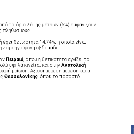
 από το όριο λήψης μέτρων (5%) εμφανίζουν
ς πληθυσμούς.
ή
έχει θετικότητα 14,74%, η οποία είναι
την προηγούμενη εβδομάδα.
τον
Πειραιά
, όπου η θετικότητα αγγίζει το
ολύ υψηλά κινείται και στην
Ανατολική
ριακή μείωση. Αξιοσημείωση μείωση κατά
ης
Θεσσαλονίκης
, όπου το ποσοστό
interest