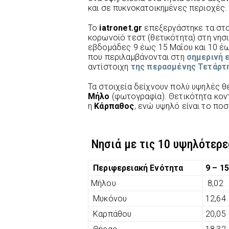
και σε πυκνοκατοικημένες περιοχές.
Το
iatronet.gr
επεξεργάστηκε τα στο
κορωνοϊό τεστ (θετικότητα) στη νησι
εβδομάδες 9 έως 15 Μαΐου και 10 έω
που περιλαμβάνονται στη
σημερινή 
αντίστοιχη
της περασμένης Τετάρτ
Τα στοιχεία δείχνουν πολύ υψηλές θ
Μήλο
(φωτογραφία). Θετικότητα κο
η
Κάρπαθος
, ενώ υψηλό είναι το πο
Νησιά με τις 10 υψηλότερε
Περιφερειακή Ενότητα
9 – 1
Μήλου
8,02
Μυκόνου
12,64
Καρπάθου
20,05