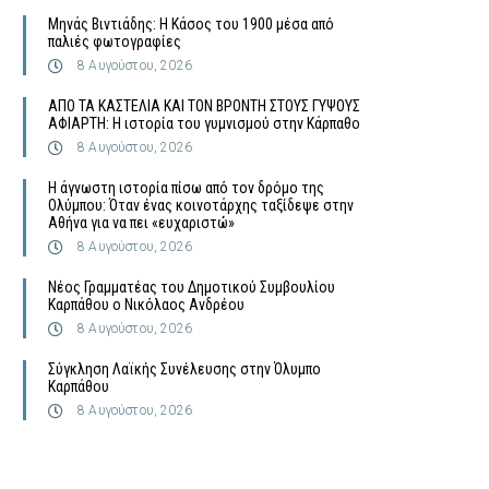
Μηνάς Βιντιάδης: Η Κάσος του 1900 μέσα από
παλιές φωτογραφίες
8 Αυγούστου, 2026
ΑΠΟ ΤΑ ΚΑΣΤΕΛΙΑ ΚΑΙ ΤΟΝ ΒΡΟΝΤΗ ΣΤΟΥΣ ΓΥΨΟΥΣ
ΑΦΙΑΡΤΗ: Η ιστορία του γυμνισμού στην Κάρπαθο
8 Αυγούστου, 2026
Η άγνωστη ιστορία πίσω από τον δρόμο της
Ολύμπου: Όταν ένας κοινοτάρχης ταξίδεψε στην
Αθήνα για να πει «ευχαριστώ»
8 Αυγούστου, 2026
Νέος Γραμματέας του Δημοτικού Συμβουλίου
Καρπάθου ο Νικόλαος Ανδρέου
8 Αυγούστου, 2026
Σύγκληση Λαϊκής Συνέλευσης στην Όλυμπο
Καρπάθου
8 Αυγούστου, 2026