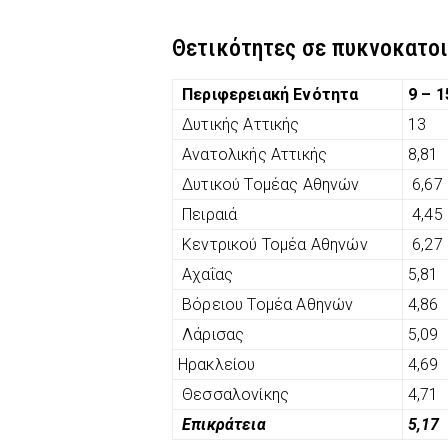
Θετικότητες σε πυκνοκατοι
Περιφερειακή Ενότητα
9 – 
Δυτικής Αττικής
13
Ανατολικής Αττικής
8,81
Δυτικού Τομέας Αθηνών
6,67
Πειραιά
4,45
Κεντρικού Τομέα Αθηνών
6,27
Αχαΐας
5,81
Βόρειου Τομέα Αθηνών
4,86
Λάρισας
5,09
Ηρακλείου
4,69
Θεσσαλονίκης
4,71
Επικράτεια
5,17