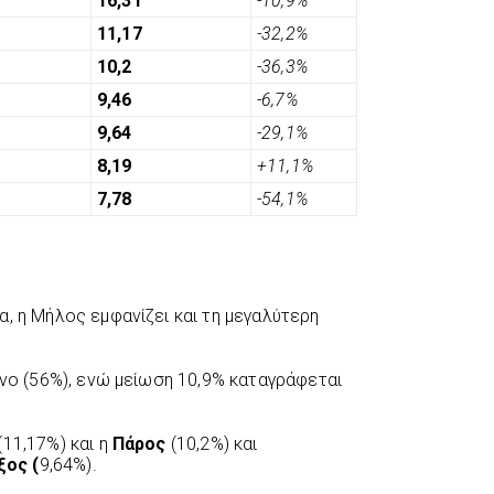
16,31
-10,9%
11,17
-32,2%
10,2
-36,3%
9,46
-6,7%
9,64
-29,1%
8,19
+11,1%
7,78
-54,1%
, η Μήλος εμφανίζει και τη μεγαλύτερη
ονο (56%), ενώ μείωση 10,9% καταγράφεται
(11,17%) και η
Πάρος
(10,2%) και
ος (
9,64%).