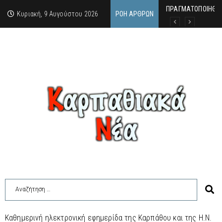
ΠΡΑΓΜΑΤΟΠΟΙΗΘΗΚ
Απαγορεύεται μέχρ
ΙΜΜΑΚΟΛΑΤΑ: 300 Μ
Κυριακή, 9 Αυγούστου 2026
ΡΟΉ ΆΡΘΡΩΝ
Καθημερινή ηλεκτρονική εφημερίδα της Καρπάθου και της Η.Ν.