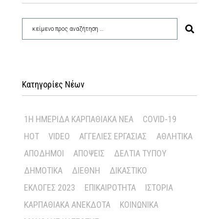
Κατηγορίες Νέων
1Η ΗΜΕΡΊΔΑ ΚΑΡΠΑΘΙΑΚΆ ΝΈΑ
COVID-19
HOT
VIDEO
ΑΓΓΕΛΊΕΣ ΕΡΓΑΣΊΑΣ
ΑΘΛΗΤΙΚΆ
ΑΠΌΔΗΜΟΙ
ΑΠΌΨΕΙΣ
ΔΕΛΤΊΑ ΤΎΠΟΥ
ΔΗΜΟΤΙΚΆ
ΔΙΕΘΝΉ
ΔΙΚΑΣΤΙΚΌ
ΕΚΛΟΓΈΣ 2023
ΕΠΙΚΑΙΡΌΤΗΤΑ
ΙΣΤΟΡΊΑ
ΚΑΡΠΑΘΙΑΚΆ ΑΝΈΚΔΟΤΑ
ΚΟΙΝΩΝΙΚΆ