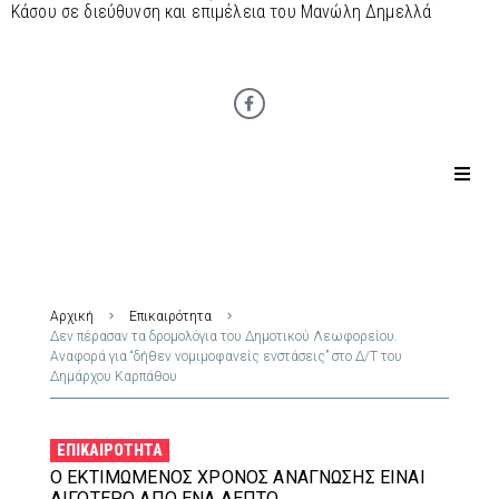
Κάσου σε διεύθυνση και επιμέλεια του Μανώλη Δημελλά
Αρχική
Επικαιρότητα
Δεν πέρασαν τα δρομολόγια του Δημοτικού Λεωφορείου.
Αναφορά για “δήθεν νομιμοφανείς ενστάσεις” στο Δ/Τ του
Δημάρχου Καρπάθου
ΕΠΙΚΑΙΡΌΤΗΤΑ
Ο ΕΚΤΙΜΏΜΕΝΟΣ ΧΡΌΝΟΣ ΑΝΆΓΝΩΣΗΣ ΕΊΝΑΙ
ΛΙΓΌΤΕΡΟ ΑΠΌ ΈΝΑ ΛΕΠΤΌ