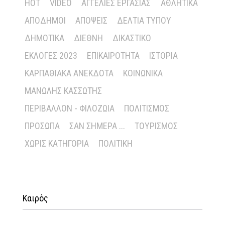
HOT
VIDEO
ΑΓΓΕΛΊΕΣ ΕΡΓΑΣΊΑΣ
ΑΘΛΗΤΙΚΆ
ΑΠΌΔΗΜΟΙ
ΑΠΌΨΕΙΣ
ΔΕΛΤΊΑ ΤΎΠΟΥ
ΔΗΜΟΤΙΚΆ
ΔΙΕΘΝΉ
ΔΙΚΑΣΤΙΚΌ
ΕΚΛΟΓΈΣ 2023
ΕΠΙΚΑΙΡΌΤΗΤΑ
ΙΣΤΟΡΊΑ
ΚΑΡΠΑΘΙΑΚΆ ΑΝΈΚΔΟΤΑ
ΚΟΙΝΩΝΙΚΆ
ΜΑΝΏΛΗΣ ΚΑΣΣΏΤΗΣ
ΠΕΡΙΒΆΛΛΟΝ - ΦΙΛΟΖΩΊΑ
ΠΟΛΙΤΙΣΜΌΣ
ΠΡΌΣΩΠΑ
ΣΑΝ ΣΉΜΕΡΑ ...
ΤΟΥΡΙΣΜΌΣ
ΧΩΡΊΣ ΚΑΤΗΓΟΡΊΑ
ΠΟΛΙΤΙΚΉ
Καιρός