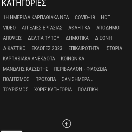
ΚΑΤΗΓΟΡΙΕΣ
1Η ΗΜΕΡΊΔΑ ΚΑΡΠΑΘΙΑΚΆ ΝΈΑ
COVID-19
HOT
VIDEO
ΑΓΓΕΛΊΕΣ ΕΡΓΑΣΊΑΣ
ΑΘΛΗΤΙΚΆ
ΑΠΌΔΗΜΟΙ
ΑΠΌΨΕΙΣ
ΔΕΛΤΊΑ ΤΎΠΟΥ
ΔΗΜΟΤΙΚΆ
ΔΙΕΘΝΉ
ΔΙΚΑΣΤΙΚΌ
ΕΚΛΟΓΈΣ 2023
ΕΠΙΚΑΙΡΌΤΗΤΑ
ΙΣΤΟΡΊΑ
ΚΑΡΠΑΘΙΑΚΆ ΑΝΈΚΔΟΤΑ
ΚΟΙΝΩΝΙΚΆ
ΜΑΝΏΛΗΣ ΚΑΣΣΏΤΗΣ
ΠΕΡΙΒΆΛΛΟΝ - ΦΙΛΟΖΩΊΑ
ΠΟΛΙΤΙΣΜΌΣ
ΠΡΌΣΩΠΑ
ΣΑΝ ΣΉΜΕΡΑ ...
ΤΟΥΡΙΣΜΌΣ
ΧΩΡΊΣ ΚΑΤΗΓΟΡΊΑ
ΠΟΛΙΤΙΚΉ