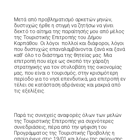
Μετά από προβληματισμό αρκετών μηνών,
δυστυχώς ήρθε η στιγμή να ζητήσω να γίνει
δεκτό το αίτημα της παραίτησής μου από μέλος
της Τουριστικής Επιτροπής του Δήμου
Καρπάθου. Οι λόγοι πολλοί και διάφοροι, λόγοι
που δυστυχώς επαναλαμβάνονται ξανά και ξανά
καθ’ όλο το διάστημα της θητείας μας. Μια
επιτροπή που είχε ως σκοπό την χάραξη
στρατηγικής για τον στυλοβάτη της οικονομίας
μας, που είναι ο τουρισμός, στην κρισιμότερη
περίοδο για το νησί επενδυτικά, μια επιτροπή εν
τέλει σε κατάσταση αδράνειας και μακριά από
τις εξελίξεις.
Παρά τις συνεχείς αναφορές όλων των μελών
της Τουριστικής Επιτροπής για συχνότερες
συνεδριάσεις, πέρα από την ψήφιση του
Προγράμματος της Τουριστικής Προβολής η
οποία έγινε στις 19/01 και λόγω της ακύρωσης