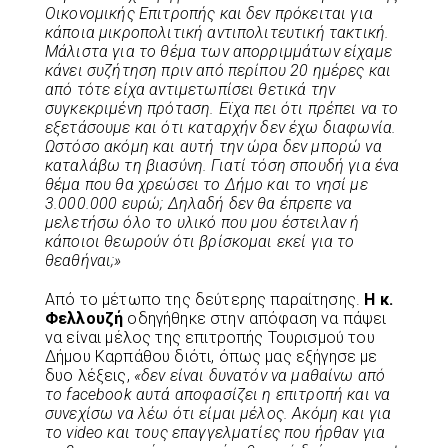
Οικονομικής Επιτροπής και δεν πρόκειται για
κάποια μικροπολιτική αντιπολιτευτική τακτική.
Μάλιστα για το θέμα των απορριμμάτων είχαμε
κάνει συζήτηση πριν από περίπου 20 ημέρες και
από τότε είχα αντιμετωπίσει θετικά την
συγκεκριμένη πρόταση. Εϊχα πει ότι πρέπει να το
εξετάσουμε και ότι καταρχήν δεν έχω διαφωνία.
Ωστόσο ακόμη και αυτή την ώρα δεν μπορώ να
καταλάβω τη βιασύνη. Γιατί τόση σπουδή για ένα
θέμα που θα χρεώσει το Δήμο και το νησί με
3.000.000 ευρώ; Δηλαδή δεν θα έπρεπε να
μελετήσω όλο το υλικό που μου έστειλαν ή
κάποιοι θεωρούν ότι βρίσκομαι εκεί για το
θεαθήναι;»
Από το μέτωπο της δεύτερης παραίτησης.
Η κ.
Φελλουζή
οδηγήθηκε στην απόφαση να πάψει
να είναι μέλος της επιτροπής Τουρισμού του
Δήμου Καρπάθου διότι, όπως μας εξήγησε με
δυο λέξεις,
«δεν είναι δυνατόν να μαθαίνω από
το
facebook
αυτά αποφασίζει η επιτροπή και να
συνεχίσω να λέω ότι είμαι μέλος. Ακόμη και για
το
video
και τους επαγγελματίες που ήρθαν για