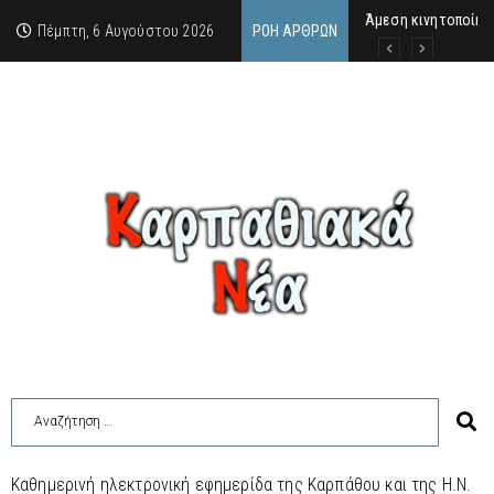
Άμεση κινητοποίησ
Στο πανηγύρι του Χ
ΣΥΝΑΥΛΙΑ ΜΑΡΙΟΥ 
Πέμπτη, 6 Αυγούστου 2026
ΡΟΉ ΆΡΘΡΩΝ
Καθημερινή ηλεκτρονική εφημερίδα της Καρπάθου και της Η.Ν.