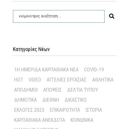
Κατηγορίες Νέων
1Η ΗΜΕΡΊΔΑ ΚΑΡΠΑΘΙΑΚΆ ΝΈΑ
COVID-19
HOT
VIDEO
ΑΓΓΕΛΊΕΣ ΕΡΓΑΣΊΑΣ
ΑΘΛΗΤΙΚΆ
ΑΠΌΔΗΜΟΙ
ΑΠΌΨΕΙΣ
ΔΕΛΤΊΑ ΤΎΠΟΥ
ΔΗΜΟΤΙΚΆ
ΔΙΕΘΝΉ
ΔΙΚΑΣΤΙΚΌ
ΕΚΛΟΓΈΣ 2023
ΕΠΙΚΑΙΡΌΤΗΤΑ
ΙΣΤΟΡΊΑ
ΚΑΡΠΑΘΙΑΚΆ ΑΝΈΚΔΟΤΑ
ΚΟΙΝΩΝΙΚΆ