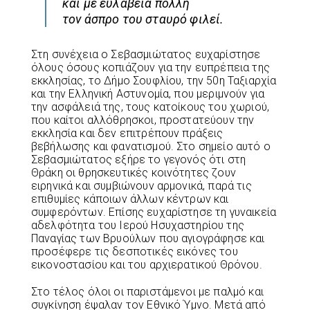
και με ευλάβεια πολλή
τον άσπρο του σταυρό φιλεί.
Στη συνέχεια ο Σεβασμιώτατος ευχαρίστησε
όλους όσους κοπιάζουν για την ευπρέπεια της
εκκλησίας, το Δήμο Σουφλίου, την 50η Ταξιαρχία
και την Ελληνική Αστυνομία, που μεριμνούν για
την ασφάλειά της, τους κατοίκους του χωριού,
που καίτοι αλλόθρησκοι, προστατεύουν την
εκκλησία και δεν επιτρέπουν πράξεις
βεβήλωσης και φανατισμού. Στο σημείο αυτό ο
Σεβασμιώτατος εξήρε το γεγονός ότι στη
Θράκη οι θρησκευτικές κοινότητες ζουν
ειρηνικά και συμβιώνουν αρμονικά, παρά τις
επιθυμίες κάποιων άλλων κέντρων και
συμφερόντων. Επίσης ευχαρίστησε τη γυναικεία
αδελφότητα του Ιερού Ησυχαστηρίου της
Παναγίας των Βρυούλων που αγιογράφησε και
προσέφερε τις δεσποτικές εικόνες του
εικονοστασίου και του αρχιερατικού Θρόνου.
Στο τέλος όλοι οι παριστάμενοι με παλμό και
συγκίνηση έψαλαν τον Εθνικό Ύμνο. Μετά από