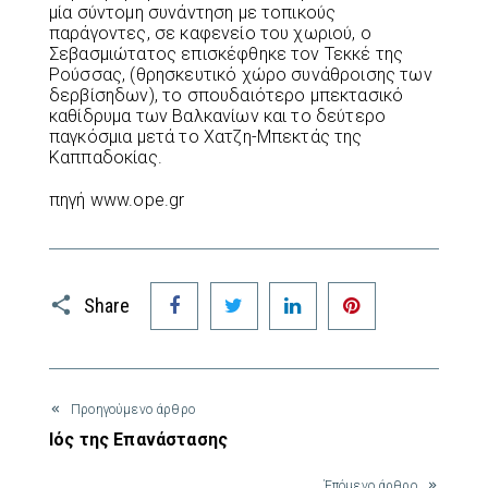
μία σύντομη συνάντηση με τοπικούς
παράγοντες, σε καφενείο του χωριού, ο
Σεβασμιώτατος επισκέφθηκε τον Τεκκέ της
Ρούσσας, (θρησκευτικό χώρο συνάθροισης των
δερβίσηδων), το σπουδαιότερο μπεκτασικό
καθίδρυμα των Βαλκανίων και το δεύτερο
παγκόσμια μετά το Χατζη-Μπεκτάς της
Καππαδοκίας.
πηγή www.ope.gr
Facebook
Twitter
LinkedIn
Pinterest
Share
Προηγούμενο άρθρο
Ιός της Επανάστασης
Έπόμενο άρθρο