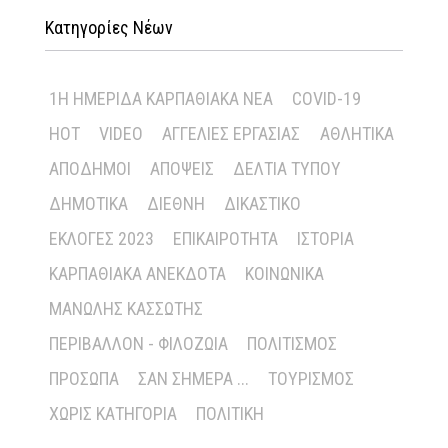
Κατηγορίες Νέων
1Η ΗΜΕΡΊΔΑ ΚΑΡΠΑΘΙΑΚΆ ΝΈΑ
COVID-19
HOT
VIDEO
ΑΓΓΕΛΊΕΣ ΕΡΓΑΣΊΑΣ
ΑΘΛΗΤΙΚΆ
ΑΠΌΔΗΜΟΙ
ΑΠΌΨΕΙΣ
ΔΕΛΤΊΑ ΤΎΠΟΥ
ΔΗΜΟΤΙΚΆ
ΔΙΕΘΝΉ
ΔΙΚΑΣΤΙΚΌ
ΕΚΛΟΓΈΣ 2023
ΕΠΙΚΑΙΡΌΤΗΤΑ
ΙΣΤΟΡΊΑ
ΚΑΡΠΑΘΙΑΚΆ ΑΝΈΚΔΟΤΑ
ΚΟΙΝΩΝΙΚΆ
ΜΑΝΏΛΗΣ ΚΑΣΣΏΤΗΣ
ΠΕΡΙΒΆΛΛΟΝ - ΦΙΛΟΖΩΊΑ
ΠΟΛΙΤΙΣΜΌΣ
ΠΡΌΣΩΠΑ
ΣΑΝ ΣΉΜΕΡΑ ...
ΤΟΥΡΙΣΜΌΣ
ΧΩΡΊΣ ΚΑΤΗΓΟΡΊΑ
ΠΟΛΙΤΙΚΉ