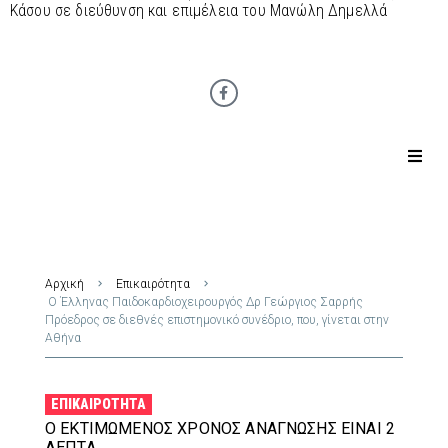
Κάσου σε διεύθυνση και επιμέλεια του Μανώλη Δημελλά
Αρχική
Επικαιρότητα
Ο Έλληνας Παιδοκαρδιοχειρουργός Δρ Γεώργιος Σαρρής
Πρόεδρος σε διεθνές επιστημονικό συνέδριο, που, γίνεται στην
Αθήνα
ΕΠΙΚΑΙΡΌΤΗΤΑ
Ο ΕΚΤΙΜΏΜΕΝΟΣ ΧΡΌΝΟΣ ΑΝΆΓΝΩΣΗΣ ΕΊΝΑΙ 2
ΛΕΠΤΆ