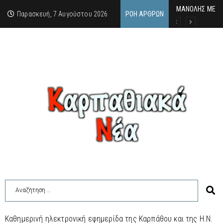
MΑΝΟΛΗΣ ΜΕΛΑΣ
ΕΚΔΗΛΩΣΗ ΤΙΜΗ
Κάθε καλοκαίρι 
Παρασκευή, 7 Αυγούστου 2026
ΡΟΉ ΆΡΘΡΩΝ
Καθημερινή ηλεκτρονική εφημερίδα της Καρπάθου και της Η.Ν.