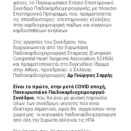
φέτος, το Πανευρωπαϊκό Ετήσιο Επιστημονικό
Συνέδριο Παιδοκαρδιοχειρουργικής, με πλούσιο
Επιστημονικό Πρόγραμμα, που, πραγματεύεται
τις σπουδαιότερες επιστημονικές εξελίξεις
στην καρδιοχειρουργική παίδων και συγγενών
καρδιοπαθειών ενηλίκων.
Στις εργασίες του Συνέδρίου, που,
διοργανώνεται από την Ευρωπαϊκή
Παιδοκαρδιοχειρουργική Εταιρείας (European
Congenital Heart Surgeons Association, ECHSA)
και πραγματοποιείται στο Ευγενίδειο Ίδρυμα
στην Αθήνα., προεδρεύει ο Έλληνας
Παιδοκαρδιοχειρουργός
Δρ Γεώργιος Σαρρής
.
Είναι το πρώτο, στην μετά COVID εποχή,
Πανευρωπαϊκό Παιδοκαρδιοχειρουργικό
Συνέδριο
, που, θα γίνει με φυσική παρουσία
όλων των συνέδρων, γεγονός που είναι
ιδιαίτερα σημαντικό, αφού θα συρρεύσουν στην
χώρα μας οι κορυφαίοι παιδοκαρδιοχειρουργοί
από όλη την Ευρώπη αλλά και τις ΗΠΑ.