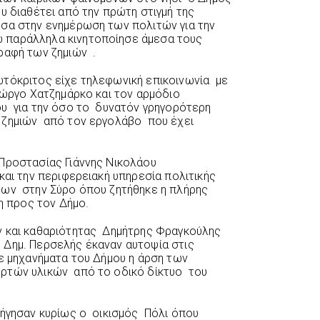
υ διαθέτει από την πρώτη στιγμή της
εσα στην ενημέρωση των πολιτών για την
 παράλληλα κινητοποίησε άμεσα τους
ραφή των ζημιών .
τόκριτος είχε τηλεφωνική επικοινωνία με
ιώργο Χατζημάρκο και τον αρμόδιο
υ για την όσο το δυνατόν γρηγορότερη
 ζημιών από τον εργολάβο που έχει
 Προστασίας Γιάννης Νικολάου
και την περιφερειακή υπηρεσία πολιτικής
εων στην Σύρο όπου ζητήθηκε η πλήρης
η προς τον Δήμο.
ν και καθαριότητας Δημήτρης Φραγκούλης
 Δημ. Περσελής έκαναν αυτοψία στις
ε μηχανήματα του Δήμου η άρση των
ρτών υλικών από το οδικό δίκτυο του
λήγησαν κυρίως ο οικισμός Πόλι όπου