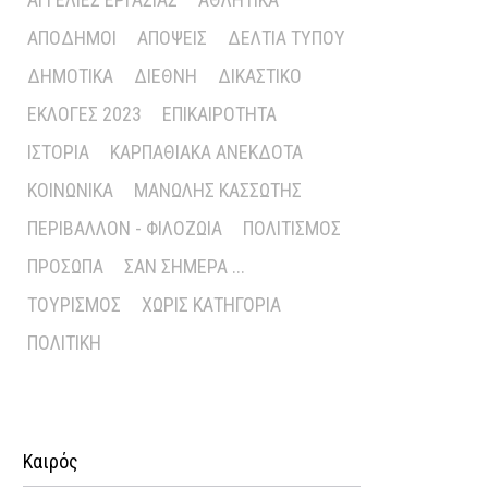
ΑΠΌΔΗΜΟΙ
ΑΠΌΨΕΙΣ
ΔΕΛΤΊΑ ΤΎΠΟΥ
ΔΗΜΟΤΙΚΆ
ΔΙΕΘΝΉ
ΔΙΚΑΣΤΙΚΌ
ΕΚΛΟΓΈΣ 2023
ΕΠΙΚΑΙΡΌΤΗΤΑ
ΙΣΤΟΡΊΑ
ΚΑΡΠΑΘΙΑΚΆ ΑΝΈΚΔΟΤΑ
ΚΟΙΝΩΝΙΚΆ
ΜΑΝΏΛΗΣ ΚΑΣΣΏΤΗΣ
ΠΕΡΙΒΆΛΛΟΝ - ΦΙΛΟΖΩΊΑ
ΠΟΛΙΤΙΣΜΌΣ
ΠΡΌΣΩΠΑ
ΣΑΝ ΣΉΜΕΡΑ ...
ΤΟΥΡΙΣΜΌΣ
ΧΩΡΊΣ ΚΑΤΗΓΟΡΊΑ
ΠΟΛΙΤΙΚΉ
Καιρός