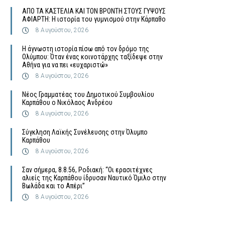
ΑΠΟ ΤΑ ΚΑΣΤΕΛΙΑ ΚΑΙ ΤΟΝ ΒΡΟΝΤΗ ΣΤΟΥΣ ΓΥΨΟΥΣ
ΑΦΙΑΡΤΗ: Η ιστορία του γυμνισμού στην Κάρπαθο
8 Αυγούστου, 2026
Η άγνωστη ιστορία πίσω από τον δρόμο της
Ολύμπου: Όταν ένας κοινοτάρχης ταξίδεψε στην
Αθήνα για να πει «ευχαριστώ»
8 Αυγούστου, 2026
Νέος Γραμματέας του Δημοτικού Συμβουλίου
Καρπάθου ο Νικόλαος Ανδρέου
8 Αυγούστου, 2026
Σύγκληση Λαϊκής Συνέλευσης στην Όλυμπο
Καρπάθου
8 Αυγούστου, 2026
Σαν σήμερα, 8.8.56, Ροδιακή: “Οι ερασιτέχνες
αλιείς της Καρπάθου ίδρυσαν Ναυτικό Όμιλο στην
Βωλάδα και το Απέρι”
8 Αυγούστου, 2026