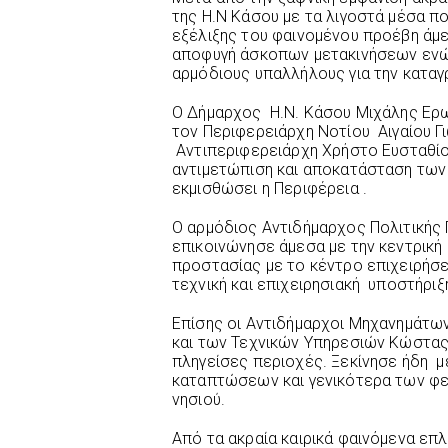
της Η.Ν Κάσου με τα λιγοστά μέσα πο
εξέλιξης του φαινομένου προέβη άμ
αποφυγή άσκοπων μετακινήσεων ενώ
αρμόδιους υπαλλήλους για την καταγ
Ο Δήμαρχος Η.Ν. Κάσου Μιχάλης Ερω
τον Περιφερειάρχη Νοτίου Αιγαίου Γ
Αντιπεριφερειάρχη Χρήστο Ευσταθίο
αντιμετώπιση και αποκατάσταση των
εκμισθώσει η Περιφέρεια .
Ο αρμόδιος Αντιδήμαρχος Πολιτικής
επικοινώνησε άμεσα με την κεντρική 
προστασίας με το κέντρο επιχειρήσ
τεχνική και επιχειρησιακή υποστήριξ
Επίσης οι Αντιδήμαρχοι Μηχανημάτω
και των Τεχνικών Υπηρεσιών Κώστας
πληγείσες περιοχές. Ξεκίνησε ήδη μ
καταπτώσεων και γενικότερα των φε
νησιού.
Από τα ακραία καιρικά φαινόμενα επ