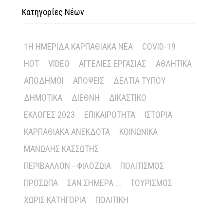
Κατηγορίες Νέων
1Η ΗΜΕΡΊΔΑ ΚΑΡΠΑΘΙΑΚΆ ΝΈΑ
COVID-19
HOT
VIDEO
ΑΓΓΕΛΊΕΣ ΕΡΓΑΣΊΑΣ
ΑΘΛΗΤΙΚΆ
ΑΠΌΔΗΜΟΙ
ΑΠΌΨΕΙΣ
ΔΕΛΤΊΑ ΤΎΠΟΥ
ΔΗΜΟΤΙΚΆ
ΔΙΕΘΝΉ
ΔΙΚΑΣΤΙΚΌ
ΕΚΛΟΓΈΣ 2023
ΕΠΙΚΑΙΡΌΤΗΤΑ
ΙΣΤΟΡΊΑ
ΚΑΡΠΑΘΙΑΚΆ ΑΝΈΚΔΟΤΑ
ΚΟΙΝΩΝΙΚΆ
ΜΑΝΏΛΗΣ ΚΑΣΣΏΤΗΣ
ΠΕΡΙΒΆΛΛΟΝ - ΦΙΛΟΖΩΊΑ
ΠΟΛΙΤΙΣΜΌΣ
ΠΡΌΣΩΠΑ
ΣΑΝ ΣΉΜΕΡΑ ...
ΤΟΥΡΙΣΜΌΣ
ΧΩΡΊΣ ΚΑΤΗΓΟΡΊΑ
ΠΟΛΙΤΙΚΉ