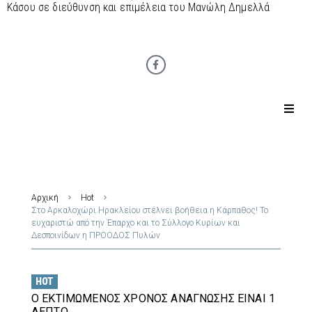
Κάσου σε διεύθυνση και επιμέλεια του Μανώλη Δημελλά
Αρχική
Hot
Στο Αρκαλοχώρι Ηρακλείου στέλνει βοήθεια η Κάρπαθος! Το
ευχαριστώ από την Έπαρχο και το Σύλλογο Κυρίων και
Δεσποινίδων η ΠΡΟΟΔΟΣ Πυλών
HOT
Ο ΕΚΤΙΜΏΜΕΝΟΣ ΧΡΌΝΟΣ ΑΝΆΓΝΩΣΗΣ ΕΊΝΑΙ 1
ΛΕΠΤΌ