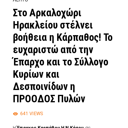
Στο Αρκαλοχώρι
Ηρακλείου στέλνει
βοήθεια η Κάρπαθος! Το
ευχαριστώ από την
Έπαρχο και το Σύλλογο
Κυρίων και
Δεσποινίδων η
ΠΡΟΟΔΟΣ Πυλών
641
VIEWS
Η
Έπαρχος Καρπάθου Η.Ν Κάσου
σε