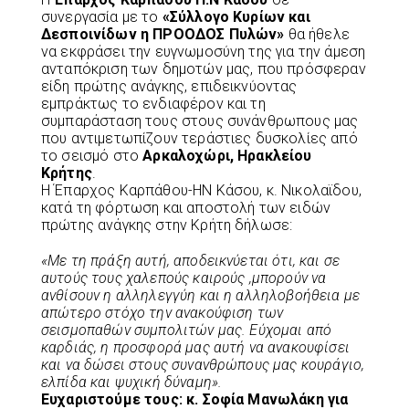
συνεργασία με το
«Σύλλογο Κυρίων και
Δεσποινίδων η ΠΡΟΟΔΟΣ Πυλών»
θα ήθελε
να εκφράσει την ευγνωμοσύνη της για την άμεση
ανταπόκριση των δημοτών μας, που πρόσφεραν
είδη πρώτης ανάγκης, επιδεικνύοντας
εμπράκτως το ενδιαφέρον και τη
συμπαράσταση τους στους συνάνθρωπους μας
που αντιμετωπίζουν τεράστιες δυσκολίες από
το σεισμό στο
Αρκαλοχώρι, Ηρακλείου
Κρήτης
.
Η Έπαρχος Καρπάθου-ΗΝ Κάσου, κ. Νικολαϊδου,
κατά τη φόρτωση και αποστολή των ειδών
πρώτης ανάγκης στην Κρήτη δήλωσε:
«Με τη πράξη αυτή, αποδεικνύεται ότι, και σε
αυτούς τους χαλεπούς καιρούς ,μπορούν να
ανθίσουν η αλληλεγγύη και η αλληλοβοήθεια με
απώτερο στόχο την ανακούφιση των
σεισμοπαθών συμπολιτών μας. Εύχομαι από
καρδιάς, η προσφορά μας αυτή να ανακουφίσει
και να δώσει στους συνανθρώπους μας κουράγιο,
ελπίδα και ψυχική δύναμη».
Ευχαριστούμε τους: κ. Σοφία Μανωλάκη για