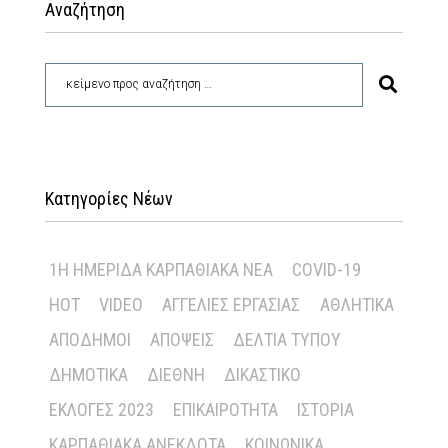
Αναζήτηση
Κατηγορίες Νέων
1Η ΗΜΕΡΊΔΑ ΚΑΡΠΑΘΙΑΚΆ ΝΈΑ
COVID-19
HOT
VIDEO
ΑΓΓΕΛΊΕΣ ΕΡΓΑΣΊΑΣ
ΑΘΛΗΤΙΚΆ
ΑΠΌΔΗΜΟΙ
ΑΠΌΨΕΙΣ
ΔΕΛΤΊΑ ΤΎΠΟΥ
ΔΗΜΟΤΙΚΆ
ΔΙΕΘΝΉ
ΔΙΚΑΣΤΙΚΌ
ΕΚΛΟΓΈΣ 2023
ΕΠΙΚΑΙΡΌΤΗΤΑ
ΙΣΤΟΡΊΑ
ΚΑΡΠΑΘΙΑΚΆ ΑΝΈΚΔΟΤΑ
ΚΟΙΝΩΝΙΚΆ