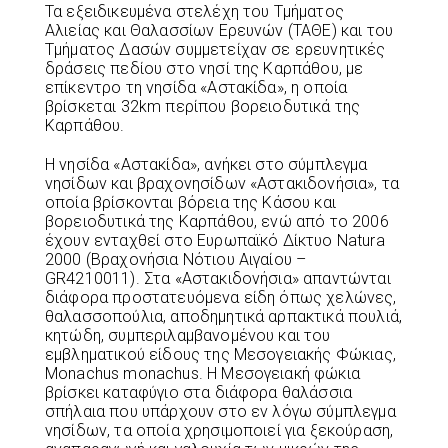
Τα εξειδικευμένα στελέχη του Τμήματος
Αλιείας και Θαλασσίων Ερευνών (ΤΑΘΕ) και του
Τμήματος Δασών συμμετείχαν σε ερευνητικές
δράσεις πεδίου στο νησί της Καρπάθου, με
επίκεντρο τη νησίδα «Αστακίδα», η οποία
βρίσκεται 32km περίπου βορειοδυτικά της
Καρπάθου.
Η νησίδα «Αστακίδα», ανήκει στο σύμπλεγμα
νησίδων και βραχονησίδων «Αστακιδονήσια», τα
οποία βρίσκονται βόρεια της Κάσου και
βορειοδυτικά της Καρπάθου, ενώ από το 2006
έχουν ενταχθεί στο Ευρωπαϊκό Δίκτυο Natura
2000 (Βραχονήσια Νότιου Αιγαίου –
GR4210011). Στα «Αστακιδονήσια» απαντώνται
διάφορα προστατευόμενα είδη όπως χελώνες,
θαλασσοπούλια, αποδημητικά αρπακτικά πουλιά,
κητώδη, συμπεριλαμβανομένου και του
εμβληματικού είδους της Μεσογειακής Φώκιας,
Monachus monachus. Η Μεσογειακή φώκια
βρίσκει καταφύγιο στα διάφορα θαλάσσια
σπήλαια που υπάρχουν στο εν λόγω σύμπλεγμα
νησίδων, τα οποία χρησιμοποιεί για ξεκούραση,