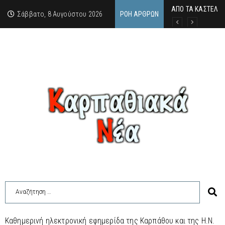
ΑΠΟ ΤΑ ΚΑΣΤΕΛΙΑ
Η άγνωστη ιστορί
Νέος Γραμματέας
Σάββατο, 8 Αυγούστου 2026
ΡΟΉ ΆΡΘΡΩΝ
Καθημερινή ηλεκτρονική εφημερίδα της Καρπάθου και της Η.Ν.