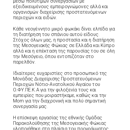
μέσω πολύτιμων συνεργασιών με
εξειδικευμένους εμπειρογνώμονες αλλά και
οργανισμών διαχείρισης προστατευόμενων
περιοχών και ειδών.
Κάθε νεογέννητο μικρό φωκάκι δίνει ελπίδα για
τη διατήρηση του σπάνιου αυτού είδους.
Στόχος όλων μας, η προστασία και η διατήρηση
της Μεσογειακής Φώκιας σε Ελλάδα και Κύπρο
αλλά και η επέκταση της παρουσίας του σε όλη
την Μεσόγειο, όπου εντοπιζόταν στο
παρελθόν.
Ιδιαίτερες ευχαριστίες στο προσωπικό της
Μονάδας Διαχείρισης Προστατευόμενων
Περιοχών Νότιο-Ανατολικού Αιγαίου του
Ο.ΦΥ.ΠΕ.Κ.Α για την φιλοξενία τους και
εμπειρίες που μοιραστήκαμε, καθώς και την
Mom για την διαχρονική και πολύ σημαντική
συνεργασία μας.
Η επίσκεψη εργασίας της εθνικής Ομάδας
Παρακολούθησης της Μεσογειακής Φώκιας
υλοποιήθηκε στα πλαίσια του προγράμματος