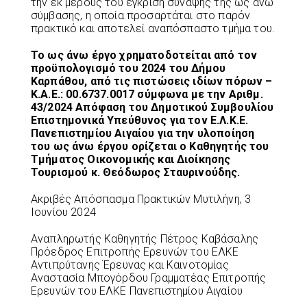
την εκ μέρους του έγκριση σύναψης της ως άνω
σύμβασης, η οποία προσαρτάται στο παρόν
πρακτικό και αποτελεί αναπόσπαστο τμήμα του.
Το ως άνω έργο χρηματοδοτείται από τον
προϋπολογισμό του 2024 του Δήμου
Καρπάθου, από τις πιστώσεις ιδίων πόρων –
Κ.Α.Ε.: 00.6737.0017 σύμφωνα με την Αριθμ.
43/2024 Απόφαση του Δημοτικού Συμβουλίου
Επιστημονικά Υπεύθυνος για τον Ε.Λ.Κ.Ε.
Πανεπιστημίου Αιγαίου για την υλοποίηση
του ως άνω έργου ορίζεται ο Καθηγητής του
Τμήματος Οικονομικής και Διοίκησης
Τουρισμού κ. Θεόδωρος Σταυρινούδης.
Ακριβές Απόσπασμα Πρακτικών Μυτιλήνη, 3
Ιουνίου 2024
Αναπληρωτής Καθηγητής Πέτρος Καβάσαλης
Πρόεδρος Επιτροπής Ερευνών του ΕΛΚΕ
Αντιπρύτανης Έρευνας και Καινοτομίας
Αναστασία Μπογόρδου Γραμματέας Επιτροπής
Ερευνών του ΕΛΚΕ Πανεπιστημίου Αιγαίου