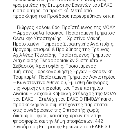
γραμματέας της Επιτροπής Ερευνών του ΕΛΚΕ,
η οποία τηρεί τα πρακτικά. Μετά από
πρόσκληση του Προέδρου παρευρέθηκαν οι κ.κ.:
– Γιώργος Κολοκυθάς, Προϊστάμενος της ΜΟΔΥ
– Αρχοντούλα Τσάσκου, Προϊσταμένη Τμήματος
Θεσμικής Υποστήριξης – Χριστίνα Μακρή,
Προϊσταμένη Τμήματος Στρατηγικής Ανάπτυξης,
Προγραμματισμού & Προώθησης της Έρευνας –
Αχιλλέας Τζελαΐδης, Προϊστάμενος Τμήματος
Διαχείρισης Πληροφοριακών Συστημάτων –
Σεβαστός Χριστοφίδης, Προϊστάμενος
Τμήματος Παρακολούθησης Έργων – Φερενίκη
Τσαμπαρλή, Προϊσταμένη Τμήματος Λογιστηρίου
– Κωνσταντίνα Αθηναίου, Έμμισθη δικηγόρος
της νομικής υπηρεσίας του Πανεπιστημίου
Αιγαίου – Ζαχαρώ Καβακλή, Στέλεχος της ΜΟΔΥ
του ΕΛΚΕ – Στελέχη του ΕΛΚΕ Ο ΠΜΟΔΥ και οι
προσκεκλημένοι συμμετέχοντες παρίσταται
στις συνεδριάσεις της Επιτροπής χωρίς
δικαίωμα ψήφου, και αποχωρούν πριν την
ψηφοφορία και την λήψη αποφάσεων. 442
Συνεδρίαση Επιτροπής Ερευνών του ΕΛΚΕ 30