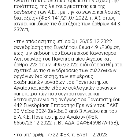
Ανώτατα Εκπαιδευτικά Ιδρύματα: Ενίσχυση της
ποιότητας, της λειτουργικότητας και της
σύνδεσης των Α.Ε.Ι. με την κοινωνία και λοιπές
διατάξεις» (ΦΕΚ 141/21.07.2022, τ. Α΄), όπως
ισχύει και ιδίως τις διατάξεις των άρθρων 44 &
232επ,
• την απόφαση της υπ΄ αριθμ. 26/05.12.2022
συνεδρίασης της Συγκλήτου, θέμα 4.9 «Ρύθμιση,
έως την έκδοση του Εσωτερικού Κανονισμού
Λειτουργίας του Πανεπιστημίου Αιγαίου κατ’
άρθρο 223 του ν. 4957/2022, ειδικότερα θέματα
σχετικά με τις συνεδριάσεις των συλλογικών
οργάνων διοίκησης, των επιμέρους
ακαδημαϊκών μονάδων του Πανεπιστημίου
Αιγαίου και κάθε είδους συλλογικών οργάνων
και επιτροπών που συγκροτούνται και
λειτουργούν για τις ανάγκες του Πανεπιστημίου
442 Συνεδρίαση Επιτροπής Ερευνών του ΕΛΚΕ
30 Μαΐου 2024 Σελίδα 3 από 3 Αιγαίου και του
Ε.Λ.Κ.Ε. Πανεπιστημίου Αιγαίου» (ΦΕΚ
6656/23.12.2022 τ. Β΄, ΑΔΑ: ΩΑΦΕ469Β7Λ-Ι6Β),
• το υπ.’ αριθμ. 7722 ΦΕΚ, τ. Β’/31.12.2023,