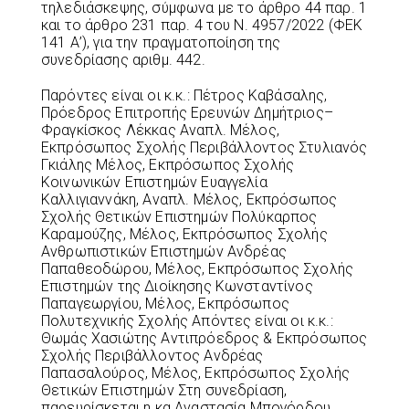
τηλεδιάσκεψης, σύμφωνα με το άρθρο 44 παρ. 1
και το άρθρο 231 παρ. 4 του Ν. 4957/2022 (ΦΕΚ
141 Α’), για την πραγματοποίηση της
συνεδρίασης αριθμ. 442.
Παρόντες είναι οι κ.κ.: Πέτρος Καβάσαλης,
Πρόεδρος Επιτροπής Ερευνών Δημήτριος–
Φραγκίσκος Λέκκας Αναπλ. Μέλος,
Εκπρόσωπος Σχολής Περιβάλλοντος Στυλιανός
Γκιάλης Μέλος, Εκπρόσωπος Σχολής
Κοινωνικών Επιστημών Ευαγγελία
Καλλιγιαννάκη, Αναπλ. Μέλος, Εκπρόσωπος
Σχολής Θετικών Επιστημών Πολύκαρπος
Καραμούζης, Μέλος, Εκπρόσωπος Σχολής
Ανθρωπιστικών Επιστημών Ανδρέας
Παπαθεοδώρου, Μέλος, Εκπρόσωπος Σχολής
Επιστημών της Διοίκησης Κωνσταντίνος
Παπαγεωργίου, Μέλος, Εκπρόσωπος
Πολυτεχνικής Σχολής Απόντες είναι οι κ.κ.:
Θωμάς Χασιώτης Αντιπρόεδρος & Εκπρόσωπος
Σχολής Περιβάλλοντος Ανδρέας
Παπασαλούρος, Μέλος, Εκπρόσωπος Σχολής
Θετικών Επιστημών Στη συνεδρίαση,
παρευρίσκεται η κα Αναστασία Μπογόρδου,