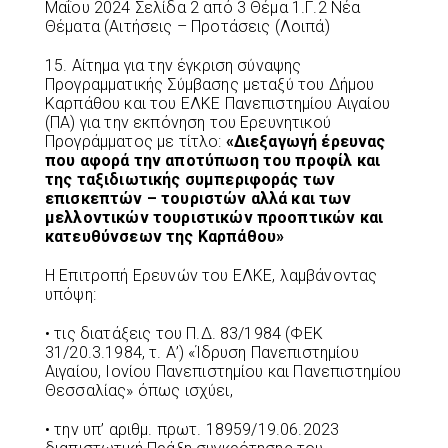
Μαΐου 2024 Σελίδα 2 από 3 Θέμα 1.Γ.2 Νέα
Θέματα (Αιτήσεις – Προτάσεις (Λοιπά)
15. Αίτημα για την έγκριση σύναψης
Προγραμματικής Σύμβασης μεταξύ του Δήμου
Καρπάθου και του ΕΛΚΕ Πανεπιστημίου Αιγαίου
(ΠΑ) για την εκπόνηση του Ερευνητικού
Προγράμματος με τίτλο:
«Διεξαγωγή έρευνας
που αφορά την αποτύπωση του προφίλ και
της ταξιδιωτικής συμπεριφοράς των
επισκεπτών – τουριστών αλλά και των
μελλοντικών τουριστικών προοπτικών και
κατευθύνσεων της Καρπάθου»
Η Επιτροπή Ερευνών του ΕΛΚΕ, λαμβάνοντας
υπόψη:
• τις διατάξεις του Π.Δ. 83/1984 (ΦΕΚ
31/20.3.1984, τ. Α’) «Ίδρυση Πανεπιστημίου
Αιγαίου, Ιονίου Πανεπιστημίου και Πανεπιστημίου
Θεσσαλίας» όπως ισχύει,
• την υπ’ αριθμ. πρωτ. 18959/19.06.2023