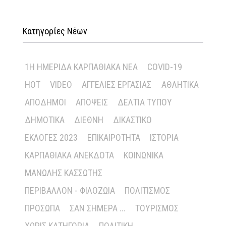
Κατηγορίες Νέων
1Η ΗΜΕΡΊΔΑ ΚΑΡΠΑΘΙΑΚΆ ΝΈΑ
COVID-19
HOT
VIDEO
ΑΓΓΕΛΊΕΣ ΕΡΓΑΣΊΑΣ
ΑΘΛΗΤΙΚΆ
ΑΠΌΔΗΜΟΙ
ΑΠΌΨΕΙΣ
ΔΕΛΤΊΑ ΤΎΠΟΥ
ΔΗΜΟΤΙΚΆ
ΔΙΕΘΝΉ
ΔΙΚΑΣΤΙΚΌ
ΕΚΛΟΓΈΣ 2023
ΕΠΙΚΑΙΡΌΤΗΤΑ
ΙΣΤΟΡΊΑ
ΚΑΡΠΑΘΙΑΚΆ ΑΝΈΚΔΟΤΑ
ΚΟΙΝΩΝΙΚΆ
ΜΑΝΏΛΗΣ ΚΑΣΣΏΤΗΣ
ΠΕΡΙΒΆΛΛΟΝ - ΦΙΛΟΖΩΊΑ
ΠΟΛΙΤΙΣΜΌΣ
ΠΡΌΣΩΠΑ
ΣΑΝ ΣΉΜΕΡΑ ...
ΤΟΥΡΙΣΜΌΣ
ΧΩΡΊΣ ΚΑΤΗΓΟΡΊΑ
ΠΟΛΙΤΙΚΉ