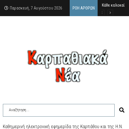
Κάθε καλοκαίρι 
Οι δύο όψεις τ
Απόρρητα ντοκο
Παρασκευή, 7 Αυγούστου 2026
ΡΟΉ ΆΡΘΡΩΝ
Καθημερινή ηλεκτρονική εφημερίδα της Καρπάθου και της Η.Ν.