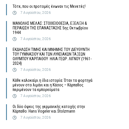
Τότε, που οι προτομές ένωναν τις Μενετές!
7 Αυγούστου, 2026
MΑΝΟΛΗΣ ΜΕΛΑΣ: ΣΤΟΙΧΕΙΟΘΕΣΙΑ, ΕΞΕΛΙΞΗ &
ΠΕΡΑΙΩΣΗ ΤΗΣ ΕΠΑΝΑΣΤΑΣΗΣ 5ης Οκτωβρίου
1944
7 Αυγούστου, 2026
ΕΚΔΗΛΩΣΗ ΤΙΜΗΣ ΚΑΙ ΜΝΗΜΗΣ ΤΟΥ ΔΙΕΥΘΥΝΤΗ
ΤΟΥ ΓΥΜΝΑΣΙΟΥ ΚΑΙ ΤΩΝ ΛΥΚΕΙΑΚΩΝ ΤΑΞΕΩΝ
ΟΛΥΜΠΟΥ ΚΑΡΠΑΘΟΥ ΗΛΙΑ ΓΕΩΡ. ΛΙΓΝΟΥ (1961-
2024)
7 Αυγούστου, 2026
Κάθε καλοκαίρι η ίδια ιστορία: Όταν τα φορτηγά
μένουν στο λιμάνι και η Κάσος – Κάρπαθος
περιμένουν τα εμπορεύματα
7 Αυγούστου, 2026
Οι δύο όψεις της γερμανικής κατοχής στην
Κάρπαθο: Hans Vogeler και Stolzmann
7 Αυγούστου, 2026