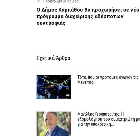
Προηγούμενο άρθρο
Ο Δήμος Καρπάθου θα προχωρήσει σε νέο
πρόγραμμα διαχείρισης αδέσποτων
συντροφιάς
Σχετικά Άρθρα
Τότε, που οι προτομές ένωναν τις
Μενετές!
Μανώλης Γεραπετρίτης: Η
εξομολόγηση του συμπατριώτη μ
για την υποκριτική,…