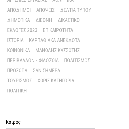
ΑΠΌΔΗΜΟΙ
ΑΠΌΨΕΙΣ
ΔΕΛΤΊΑ ΤΎΠΟΥ
ΔΗΜΟΤΙΚΆ
ΔΙΕΘΝΉ
ΔΙΚΑΣΤΙΚΌ
ΕΚΛΟΓΈΣ 2023
ΕΠΙΚΑΙΡΌΤΗΤΑ
ΙΣΤΟΡΊΑ
ΚΑΡΠΑΘΙΑΚΆ ΑΝΈΚΔΟΤΑ
ΚΟΙΝΩΝΙΚΆ
ΜΑΝΏΛΗΣ ΚΑΣΣΏΤΗΣ
ΠΕΡΙΒΆΛΛΟΝ - ΦΙΛΟΖΩΊΑ
ΠΟΛΙΤΙΣΜΌΣ
ΠΡΌΣΩΠΑ
ΣΑΝ ΣΉΜΕΡΑ ...
ΤΟΥΡΙΣΜΌΣ
ΧΩΡΊΣ ΚΑΤΗΓΟΡΊΑ
ΠΟΛΙΤΙΚΉ
Καιρός