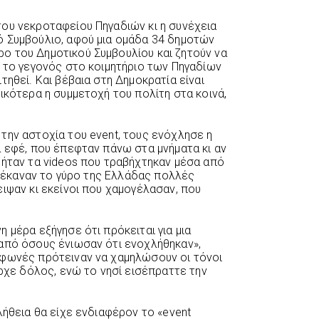
ου νεκροταφείου Πηγαδιών κι η συνέχεια
ό Συμβούλιο, αφού μια ομάδα 34 δημοτών
ο του Δημοτικού Συμβουλίου και ζητούν να
ι το γεγονός στο κοιμητήριο των Πηγαδίων
τηθεί. Και βέβαια στη Δημοκρατία είναι
ικότερα η συμμετοχή του πολίτη στα κοινά,
την αστοχία του event, τους ενόχλησε η
ά εφέ, που έπεφταν πάνω στα μνήματα κι αν
 ήταν τα videos που τραβήχτηκαν μέσα από
αι έκαναν το γύρο της Ελλάδας πολλές
ιψαν κι εκείνοι που χαμογέλασαν, που
 μέρα εξήγησε ότι πρόκειται για μια
από όσους ένιωσαν ότι ενοχλήθηκαν»,
 φωνές πρότειναν να χαμηλώσουν οι τόνοι
ήρχε δόλος, ενώ το νησί εισέπραττε την
λήθεια θα είχε ενδιαφέρον το «event