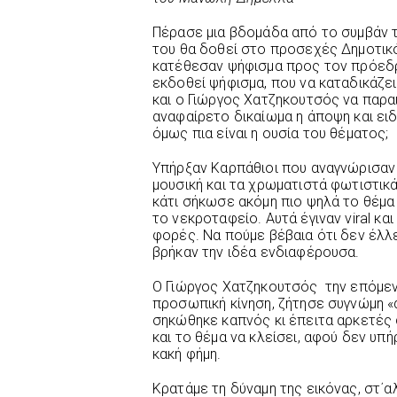
Πέρασε μια βδομάδα από το συμβάν τ
του θα δοθεί στο προσεχές Δημοτικ
κατέθεσαν ψήφισμα προς τον πρόεδρ
εκδοθεί ψήφισμα, που να καταδικάζε
και ο Γιώργος Χατζηκουτσός να παραι
αναφαίρετο δικαίωμα η άποψη και ειδ
όμως πια είναι η ουσία του θέματος;
Υπήρξαν Καρπάθιοι που αναγνώρισαν 
μουσική και τα χρωματιστά φωτιστικ
κάτι σήκωσε ακόμη πιο ψηλά το θέμα
το νεκροταφείο. Αυτά έγιναν viral κ
φορές. Να πούμε βέβαια ότι δεν έλλε
βρήκαν την ιδέα ενδιαφέρουσα.
Ο Γιώργος Χατζηκουτσός την επόμενη
προσωπική κίνηση, ζήτησε συγνώμη «
σηκώθηκε καπνός κι έπειτα αρκετές
και το θέμα να κλείσει, αφού δεν υπ
κακή φήμη.
Κρατάμε τη δύναμη της εικόνας, στ΄α