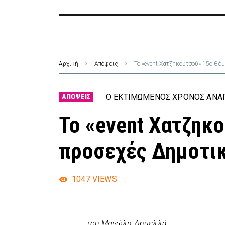
Αρχική
Απόψεις
Το «event Χατζηκουτσού» 15ο θέ
Ο ΕΚΤΙΜΏΜΕΝΟΣ ΧΡΌΝΟΣ ΑΝΆΓ
ΑΠΌΨΕΙΣ
Το «event Χατζηκ
προσεχές Δημοτι
1047
VIEWS
του Μανώλη Δημελλά