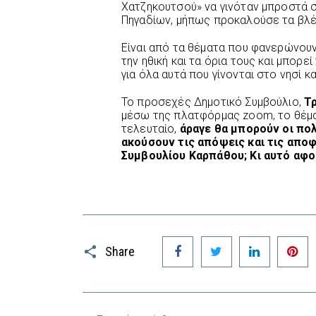
Χατζηκουτσού» να γινόταν μπροστά σ
Πηγαδίων, μήπως προκαλούσε τα βλέμ
Είναι από τα θέματα που φανερώνουν
την ηθική και τα όρια τους και μπορε
για όλα αυτά που γίνονται στο νησί κ
Το προσεχές Δημοτικό Συμβούλιο,
Τρ
μέσω της πλατφόρμας zoom, το θέμα
τελευταίο,
άραγε θα μπορούν οι πο
ακούσουν τις απόψεις και τις απο
Συμβουλίου Καρπάθου; Κι αυτό αφορ
Facebook
Twitter
LinkedIn
P
Share