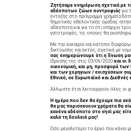
Ζητήσαμε ενημέρωση σχετικά με τ
αδέσποτων ζώων συντροφιάς
για 
ένταξης στο πρόγραμμα χρηματοδότη
δημοτικής εθελοντικής ομάδας σίτηση
αδέσποτα και για το ότι υπάρχει τρο
γατοτροφές, τις οποίες θα αναπληρ
Με την ευκαιρία και κατόπιν διαφόρ
δικτύωσης και εκτός, σχετικά με νομ
σας ενημερώνουμε ότι η Ένωση μας
ίδρυσης της στις 03/06/2020
και οι 
οικονομική, και μη, προσφορά τω
και των χορηγιων / ενισχύσεων συ
Εθνικό, σε Ευρωπαϊκό και Διεθνές 
Άλλωστε έτσι λειτουργούν όλες οι 
Η ημέρα που δεν θα έχουμε πια ανά
θα μας περισσευουν χρήματα θα είν
κανένα αδέσποτο στο νησί μας είτ
καλά τη δουλειά μας!
Όσο μεγαλύτερο το έργο που κάνει μ