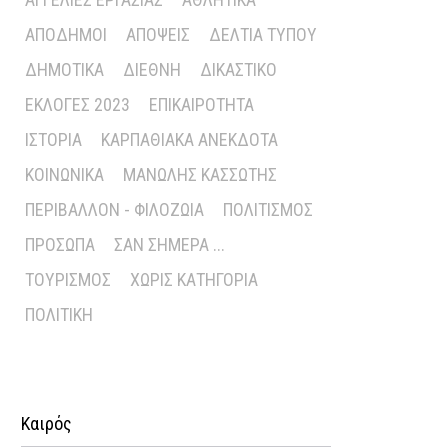
ΑΠΌΔΗΜΟΙ
ΑΠΌΨΕΙΣ
ΔΕΛΤΊΑ ΤΎΠΟΥ
ΔΗΜΟΤΙΚΆ
ΔΙΕΘΝΉ
ΔΙΚΑΣΤΙΚΌ
ΕΚΛΟΓΈΣ 2023
ΕΠΙΚΑΙΡΌΤΗΤΑ
ΙΣΤΟΡΊΑ
ΚΑΡΠΑΘΙΑΚΆ ΑΝΈΚΔΟΤΑ
ΚΟΙΝΩΝΙΚΆ
ΜΑΝΏΛΗΣ ΚΑΣΣΏΤΗΣ
ΠΕΡΙΒΆΛΛΟΝ - ΦΙΛΟΖΩΊΑ
ΠΟΛΙΤΙΣΜΌΣ
ΠΡΌΣΩΠΑ
ΣΑΝ ΣΉΜΕΡΑ ...
ΤΟΥΡΙΣΜΌΣ
ΧΩΡΊΣ ΚΑΤΗΓΟΡΊΑ
ΠΟΛΙΤΙΚΉ
Καιρός