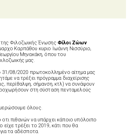
ι της Φιλοζωικής Ένωσης
Φίλοι Ζώων
ήμαρχο Καρπάθου κυριο Ιωάννη Νισσύριο,
Γεωργίου Μηνακάκη, όπου του
φιλοζωικής μας.
πο 31/08/2020 πρωτοκολλημένο αίτημα μας
ητάμε να τρέξει πρόγραμμα διαχείρισης
ς, περίθαλψη, σήμανση, κτλ) να συνάψουν
 προχωρήσουν στη σύσταση πενταμελούς
ημερώσουμε όλους.
 οτι πιθανών να υπάρχει κάποιο υπόλοιπο
 είχε τρέξει το 2019, κάτι που θα
 για τα αδέσποτα.