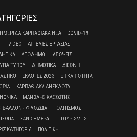
ΑΤΗΓΟΡΙΕΣ
 ΗΜΕΡΊΔΑ ΚΑΡΠΑΘΙΑΚΆ ΝΈΑ
COVID-19
T
VIDEO
ΑΓΓΕΛΊΕΣ ΕΡΓΑΣΊΑΣ
ΛΗΤΙΚΆ
ΑΠΌΔΗΜΟΙ
ΑΠΌΨΕΙΣ
ΛΤΊΑ ΤΎΠΟΥ
ΔΗΜΟΤΙΚΆ
ΔΙΕΘΝΉ
ΚΑΣΤΙΚΌ
ΕΚΛΟΓΈΣ 2023
ΕΠΙΚΑΙΡΌΤΗΤΑ
ΤΟΡΊΑ
ΚΑΡΠΑΘΙΑΚΆ ΑΝΈΚΔΟΤΑ
ΙΝΩΝΙΚΆ
ΜΑΝΏΛΗΣ ΚΑΣΣΏΤΗΣ
ΡΙΒΆΛΛΟΝ - ΦΙΛΟΖΩΊΑ
ΠΟΛΙΤΙΣΜΌΣ
ΌΣΩΠΑ
ΣΑΝ ΣΉΜΕΡΑ ...
ΤΟΥΡΙΣΜΌΣ
ΡΊΣ ΚΑΤΗΓΟΡΊΑ
ΠΟΛΙΤΙΚΉ