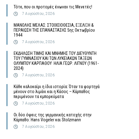
Τότε, που οι προτομές ένωναν τις Μενετές!
7 Αυγούστου, 2026
MΑΝΟΛΗΣ ΜΕΛΑΣ: ΣΤΟΙΧΕΙΟΘΕΣΙΑ, ΕΞΕΛΙΞΗ &
ΠΕΡΑΙΩΣΗ ΤΗΣ ΕΠΑΝΑΣΤΑΣΗΣ 5ης Οκτωβρίου
1944
7 Αυγούστου, 2026
ΕΚΔΗΛΩΣΗ ΤΙΜΗΣ ΚΑΙ ΜΝΗΜΗΣ ΤΟΥ ΔΙΕΥΘΥΝΤΗ
ΤΟΥ ΓΥΜΝΑΣΙΟΥ ΚΑΙ ΤΩΝ ΛΥΚΕΙΑΚΩΝ ΤΑΞΕΩΝ
ΟΛΥΜΠΟΥ ΚΑΡΠΑΘΟΥ ΗΛΙΑ ΓΕΩΡ. ΛΙΓΝΟΥ (1961-
2024)
7 Αυγούστου, 2026
Κάθε καλοκαίρι η ίδια ιστορία: Όταν τα φορτηγά
μένουν στο λιμάνι και η Κάσος – Κάρπαθος
περιμένουν τα εμπορεύματα
7 Αυγούστου, 2026
Οι δύο όψεις της γερμανικής κατοχής στην
Κάρπαθο: Hans Vogeler και Stolzmann
7 Αυγούστου, 2026