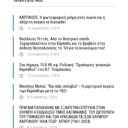
ΚΑΡΠΑΘΟΣ: Η φωτογραφική μνήμη ενός αιώνα και η
αδήριτη ανάγκη να διασωθεί
10 Αυγούστου, 2026
Βασίλειος Πιττάς. Από το θεατρικό σανίδι
ζαχαροπλαστείο στην Κάρπαθο και το βραβείο στην
έκθεση Θεσσαλονίκης το ’54 για τα λουκούμια του!
10 Αυγούστου, 2026
Σαν σήμερα, 10.8.49, εφ. Ροδιακή: “Οργάνωσις γυναικών
Καρπάθου” του Ν.Γ. Τσαμπανάκη
10 Αυγούστου, 2026
Μανόλης Μελάς: “Και πάλι σκλαβιά” – Η μαρτυρική πορεία
των Καρπαθίων μετά το 1821
9 Αυγούστου, 2026
ΠΡΑΓΜΑΤΟΠΟΙΗΘΗΚΕ ΜΕ ΕΞΑΙΡΕΤΙΚΗ ΕΠΙΤΥΧΙΑ ΣΤΗΝ
ΟΛΥΜΠΟ Η ΕΚΔΗΛΩΣΗ ΤΙΜΗΣ ΚΑΙ ΜΝΗΜΗΣ ΤΟΥ ΔΙΕΥΘΥΝΤΗ
ΤΟΥ ΓΥΜΝΑΣΙΟΥ ΚΑΙ ΤΩΝ ΛΥΚΕΙΑΚΩΝ ΤΑΞΕΩΝ ΟΛΥΜΠΟΥ
ΚΑΡΠΑΘΟΥ ΗΛΙΑ ΓΕΩΡ. ΛΙΓΝΟΥ (1961-2024)
9 Αυγούστου, 2026