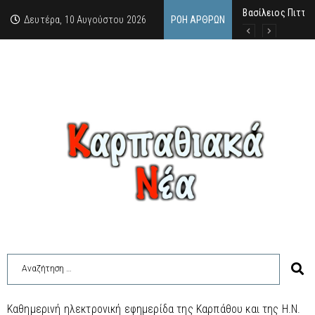
Βασίλειος Πιττά
Σαν σήμερα, 10.8
Μανόλης Μελάς: “
Δευτέρα, 10 Αυγούστου 2026
ΡΟΉ ΆΡΘΡΩΝ
Καθημερινή ηλεκτρονική εφημερίδα της Καρπάθου και της Η.Ν.