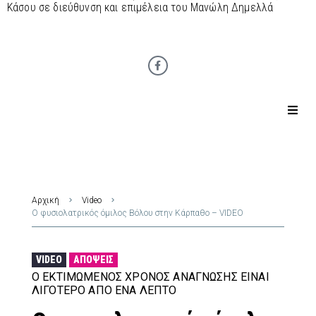
Κάσου σε διεύθυνση και επιμέλεια του Μανώλη Δημελλά
Αρχική
Video
Ο φυσιολατρικός όμιλος Βόλου στην Κάρπαθο – VIDEO
VIDEO
ΑΠΌΨΕΙΣ
Ο ΕΚΤΙΜΏΜΕΝΟΣ ΧΡΌΝΟΣ ΑΝΆΓΝΩΣΗΣ ΕΊΝΑΙ
ΛΙΓΌΤΕΡΟ ΑΠΌ ΈΝΑ ΛΕΠΤΌ