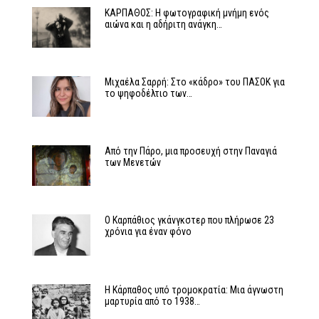
ΚΑΡΠΑΘΟΣ: Η φωτογραφική μνήμη ενός
αιώνα και η αδήριτη ανάγκη…
Μιχαέλα Σαρρή: Στο «κάδρο» του ΠΑΣΟΚ για
το ψηφοδέλτιο των…
Από την Πάρο, μια προσευχή στην Παναγιά
των Μενετών
Ο Καρπάθιος γκάνγκστερ που πλήρωσε 23
χρόνια για έναν φόνο
Η Κάρπαθος υπό τρομοκρατία: Μια άγνωστη
μαρτυρία από το 1938…