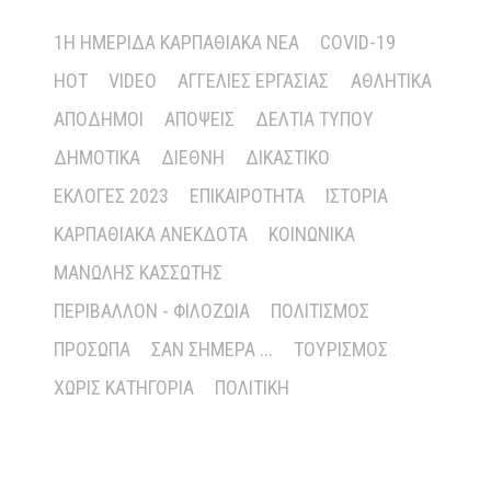
1Η ΗΜΕΡΊΔΑ ΚΑΡΠΑΘΙΑΚΆ ΝΈΑ
COVID-19
HOT
VIDEO
ΑΓΓΕΛΊΕΣ ΕΡΓΑΣΊΑΣ
ΑΘΛΗΤΙΚΆ
ΑΠΌΔΗΜΟΙ
ΑΠΌΨΕΙΣ
ΔΕΛΤΊΑ ΤΎΠΟΥ
ΔΗΜΟΤΙΚΆ
ΔΙΕΘΝΉ
ΔΙΚΑΣΤΙΚΌ
ΕΚΛΟΓΈΣ 2023
ΕΠΙΚΑΙΡΌΤΗΤΑ
ΙΣΤΟΡΊΑ
ΚΑΡΠΑΘΙΑΚΆ ΑΝΈΚΔΟΤΑ
ΚΟΙΝΩΝΙΚΆ
ΜΑΝΏΛΗΣ ΚΑΣΣΏΤΗΣ
ΠΕΡΙΒΆΛΛΟΝ - ΦΙΛΟΖΩΊΑ
ΠΟΛΙΤΙΣΜΌΣ
ΠΡΌΣΩΠΑ
ΣΑΝ ΣΉΜΕΡΑ ...
ΤΟΥΡΙΣΜΌΣ
ΧΩΡΊΣ ΚΑΤΗΓΟΡΊΑ
ΠΟΛΙΤΙΚΉ