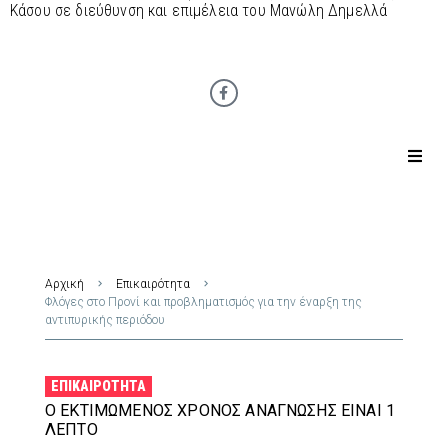
Κάσου σε διεύθυνση και επιμέλεια του Μανώλη Δημελλά
Αρχική
Επικαιρότητα
Φλόγες στο Προνί και προβληματισμός για την έναρξη της
αντιπυρικής περιόδου
ΕΠΙΚΑΙΡΌΤΗΤΑ
Ο ΕΚΤΙΜΏΜΕΝΟΣ ΧΡΌΝΟΣ ΑΝΆΓΝΩΣΗΣ ΕΊΝΑΙ 1
ΛΕΠΤΌ