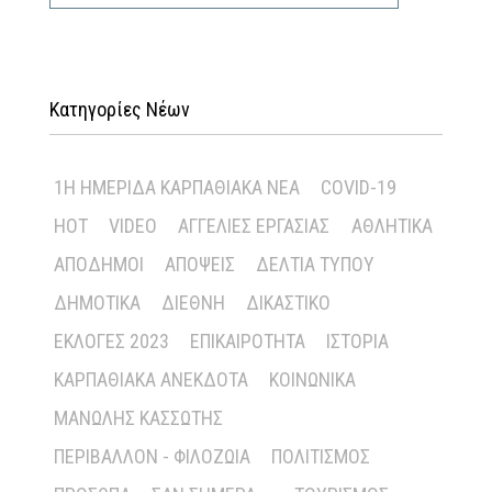
Κατηγορίες Νέων
1Η ΗΜΕΡΊΔΑ ΚΑΡΠΑΘΙΑΚΆ ΝΈΑ
COVID-19
HOT
VIDEO
ΑΓΓΕΛΊΕΣ ΕΡΓΑΣΊΑΣ
ΑΘΛΗΤΙΚΆ
ΑΠΌΔΗΜΟΙ
ΑΠΌΨΕΙΣ
ΔΕΛΤΊΑ ΤΎΠΟΥ
ΔΗΜΟΤΙΚΆ
ΔΙΕΘΝΉ
ΔΙΚΑΣΤΙΚΌ
ΕΚΛΟΓΈΣ 2023
ΕΠΙΚΑΙΡΌΤΗΤΑ
ΙΣΤΟΡΊΑ
ΚΑΡΠΑΘΙΑΚΆ ΑΝΈΚΔΟΤΑ
ΚΟΙΝΩΝΙΚΆ
ΜΑΝΏΛΗΣ ΚΑΣΣΏΤΗΣ
ΠΕΡΙΒΆΛΛΟΝ - ΦΙΛΟΖΩΊΑ
ΠΟΛΙΤΙΣΜΌΣ