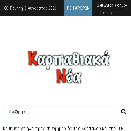
Ο αιώνιος έφηβος 
Δικαστική απόφαση
Άμεση κινητοποίηση
Πέμπτη, 6 Αυγούστου 2026
ΡΟΉ ΆΡΘΡΩΝ
Καθημερινή ηλεκτρονική εφημερίδα της Καρπάθου και της Η.Ν.