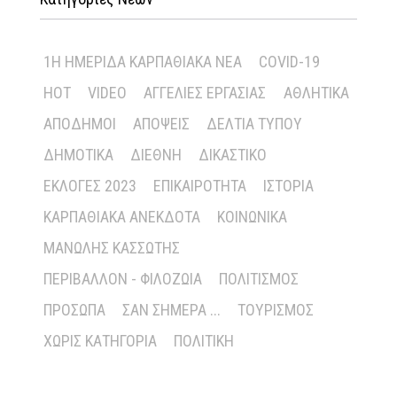
1Η ΗΜΕΡΊΔΑ ΚΑΡΠΑΘΙΑΚΆ ΝΈΑ
COVID-19
HOT
VIDEO
ΑΓΓΕΛΊΕΣ ΕΡΓΑΣΊΑΣ
ΑΘΛΗΤΙΚΆ
ΑΠΌΔΗΜΟΙ
ΑΠΌΨΕΙΣ
ΔΕΛΤΊΑ ΤΎΠΟΥ
ΔΗΜΟΤΙΚΆ
ΔΙΕΘΝΉ
ΔΙΚΑΣΤΙΚΌ
ΕΚΛΟΓΈΣ 2023
ΕΠΙΚΑΙΡΌΤΗΤΑ
ΙΣΤΟΡΊΑ
ΚΑΡΠΑΘΙΑΚΆ ΑΝΈΚΔΟΤΑ
ΚΟΙΝΩΝΙΚΆ
ΜΑΝΏΛΗΣ ΚΑΣΣΏΤΗΣ
ΠΕΡΙΒΆΛΛΟΝ - ΦΙΛΟΖΩΊΑ
ΠΟΛΙΤΙΣΜΌΣ
ΠΡΌΣΩΠΑ
ΣΑΝ ΣΉΜΕΡΑ ...
ΤΟΥΡΙΣΜΌΣ
ΧΩΡΊΣ ΚΑΤΗΓΟΡΊΑ
ΠΟΛΙΤΙΚΉ